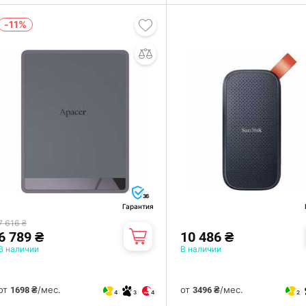
-11%
36
Гарантия
7 616 ₴
6 789 ₴
10 486 ₴
В наличии
В наличии
от
/мес.
от
/мес.
1698 ₴
3496 ₴
4
3
4
2