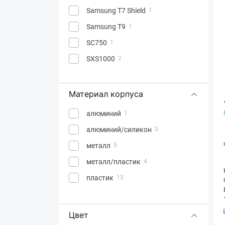
Samsung T7 Shield
1
Samsung T9
1
SC750
1
SXS1000
2
XS2000
1
Материал корпуса
алюминий
1
алюминий/силикон
3
металл
5
металл/пластик
4
пластик
13
Цвет