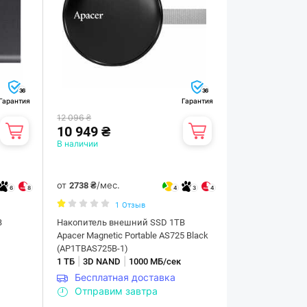
36
36
Гарантия
Гарантия
12 096 ₴
10 949 ₴
В наличии
от
/мес.
2738 ₴
6
8
4
3
4
1
Отзыв
B
Накопитель внешний SSD 1TB
Apacer Magnetic Portable AS725 Black
(AP1TBAS725B-1)
|
|
1 ТБ
3D NAND
1000 МБ/сек
Бесплатная доставка
Отправим завтра