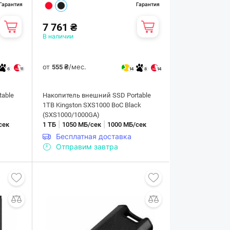
Гарантия
Гарантия
7 761 ₴
В наличии
от
/мес.
555 ₴
6
11
14
8
14
able
Накопитель внешний SSD Portable
1ТB Kingston SXS1000 BoC Black
(SXS1000/1000GA)
|
|
сек
1 ТБ
1050 МБ/сек
1000 МБ/сек
Бесплатная доставка
Отправим завтра