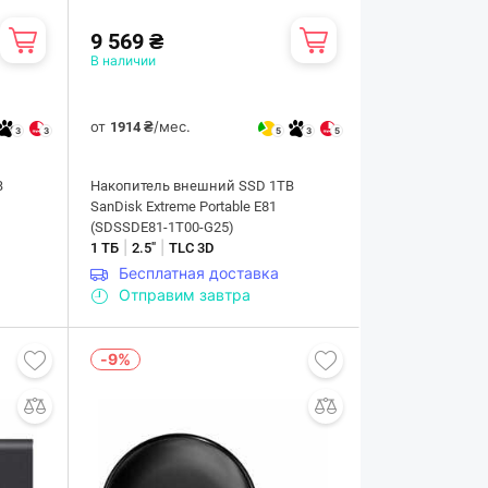
9 569 ₴
В наличии
от
/мес.
1914 ₴
3
3
5
3
5
B
Накопитель внешний SSD 1TB
SanDisk Extreme Portable E81
(SDSSDE81-1T00-G25)
|
|
1 ТБ
2.5"
TLC 3D
Бесплатная доставка
Отправим завтра
-9%