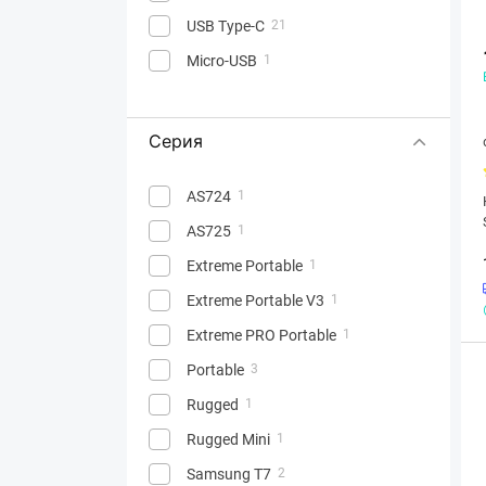
USB Type-C
21
Micro-USB
1
Серия
AS724
1
AS725
1
Extreme Portable
1
Extreme Portable V3
1
Extreme PRO Portable
1
Portable
3
Rugged
1
Rugged Mini
1
Samsung T7
2