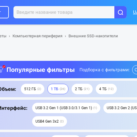
г
U
шеты
Компьютерная периферия
Внешние SSD-накопители
Популярные фильтры
Подборка с фильтрами:
О
Объем:
512 ГБ
1 ТБ
2 ТБ
4 ТБ
2
26
21
12
Интерфейс:
USB 3.2 Gen 1 (USB 3.0/3.1 Gen 1)
USB 3.2 Gen 2 (US
1
USB4 Gen 3x2
2