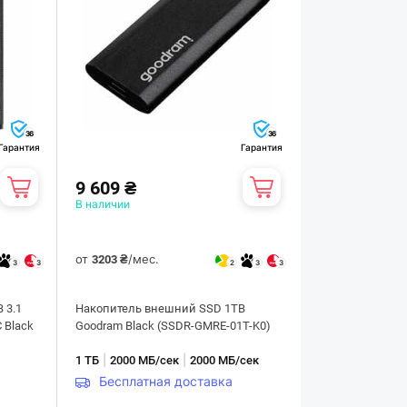
36
36
Гарантия
Гарантия
9 609 ₴
В наличии
от
/мес.
3203 ₴
3
3
2
3
3
 3.1
Накопитель внешний SSD 1TB
 Black
Goodram Black (SSDR-GMRE-01T-K0)
|
|
1 ТБ
2000 МБ/сек
2000 МБ/сек
Бесплатная доставка