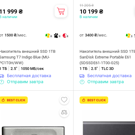
11 205 ₴
11 999 ₴
10 199 ₴
В наличии
В наличии
от
/мес.
от
/мес.
1500 ₴
3400 ₴
8
6
8
3
Накопитель внешний SSD 1TB
Накопитель внешний SSD 1T
Samsung T7 Indigo Blue (MU-
SanDisk Extreme Portable E61
PC1T0H/WW)
(SDSSDE61-1T00-G25)
|
|
|
|
1 ТБ
2.5"
1050 МБ/сек
1 ТБ
2.5"
TLC 3D
Бесплатная доставка
Бесплатная доставка
Отправим завтра
Отправим завтра
BEST CLICK
BEST CLICK