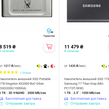
60
Гарантия
8 519 ₴
11 479 ₴
В наличии
В наличии
от
/мес.
от
/мес.
1217 ₴
1435 ₴
7
4
7
8
1
Отзыв
Накопитель внешний SSD Portable
Накопитель внешний SSD 1T
1ТB Kingston XS2000 BoC Silver
Samsung T7 Titan Gray (MU-
(SXS2000/1000GA)
PC1T0T/WW)
|
|
|
|
1 ТБ
3D V-NAND
2000 МБ/сек
1 ТБ
2.5"
1050 МБ/сек
Бесплатная доставка
Бесплатная доставка
Отправим завтра
Отправим завтра