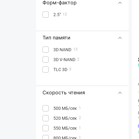
Форм-фактор
2.5"
12
Тип памяти
3D NAND
13
3D V-NAND
2
TLC 3D
3
Скорость чтения
500 МБ/сек
1
520 МБ/сек
2
550 МБ/сек
1
800 МБ/сек
1