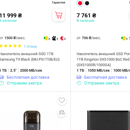
Гарантия
11 999 ₴
7 761 ₴
В наличии
В наличии
от
/мес.
от
/мес.
1500 ₴
706 ₴
8
6
8
11
1
Отзыв
Накопитель внешний SSD 1TB
Накопитель внешний SSD Port
Samsung T9 Black (MU-PG1T0B/EU)
1ТB Kingston SXS1000 BoC Red
(SXS1000R/1000GA)
|
|
|
|
1 ТБ
2.5"
2000 МБ/сек
1 ТБ
1050 МБ/сек
1000 МБ/
Бесплатная доставка
Бесплатная доставка
Отправим завтра
Отправим завтра