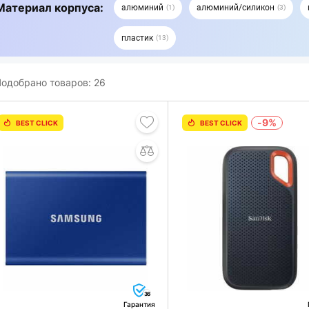
Материал корпуса:
алюминий
алюминий/силикон
1
3
пластик
13
одобрано товаров:
26
-9%
BEST CLICK
BEST CLICK
36
Гарантия