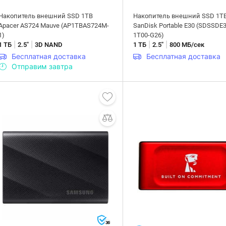
Накопитель внешний SSD 1TB
Накопитель внешний SSD 1T
Apacer AS724 Mauve (AP1TBAS724M-
SanDisk Portable E30 (SDSSDE3
1)
1T00-G26)
|
|
|
|
1 ТБ
2.5"
3D NAND
1 ТБ
2.5"
800 МБ/сек
Бесплатная доставка
Бесплатная доставка
Отправим завтра
36