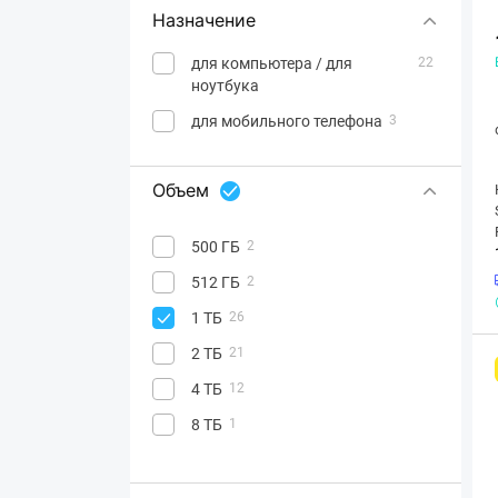
Назначение
для компьютера / для
22
ноутбука
для мобильного телефона
3
Объем
500 ГБ
2
512 ГБ
2
1 ТБ
26
2 ТБ
21
4 ТБ
12
8 ТБ
1