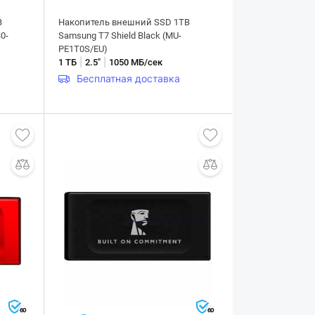
B
Накопитель внешний SSD 1TB
0-
Samsung T7 Shield Black (MU-
PE1T0S/EU)
|
|
1 ТБ
2.5"
1050 МБ/сек
Бесплатная доставка
60
60