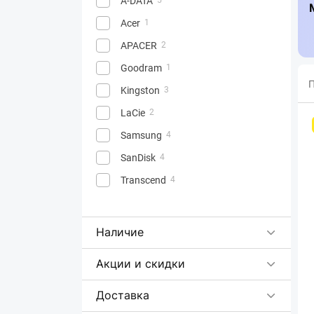
A-DATA
Acer
1
APACER
2
Goodram
1
П
Kingston
3
LaCie
2
Samsung
4
SanDisk
4
Transcend
4
Наличие
Акции и скидки
Доставка