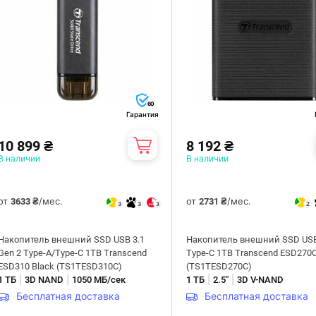
60
Гарантия
10 899 ₴
8 192 ₴
В наличии
В наличии
от
/мес.
от
/мес.
3633 ₴
2731 ₴
3
3
3
2
Накопитель внешний SSD USB 3.1
Накопитель внешний SSD USB
Gen 2 Type-A/Type-C 1TB Transcend
Type-C 1TB Transcend ESD270C
ESD310 Black (TS1TESD310C)
(TS1TESD270C)
|
|
|
|
1 ТБ
3D NAND
1050 МБ/сек
1 ТБ
2.5"
3D V-NAND
Бесплатная доставка
Бесплатная доставка