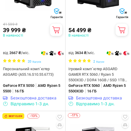
36
36
Гарантія
Гарантія
41 599 ₴
39 999 ₴
54 499 ₴
В наявності
В наявності
від
/міс.
від
/міс.
2667 ₴
3634 ₴
15
10
15
15
10
15
20
2
Відгуків
Відгуки
Персональний комп`ютер
Ігровий комп`ютер ASGARD
ASGARD (A55.16.S10.55.6773)
GAMER RTX 5060 / Ryzen 5
5500X3D / DDR4 16GB / SSD 1TB
|
|
GeForce RTX 5050
AMD Ryzen 5
(ASG-G-5060-7524)
GeForce RTX 5060
AMD Ryzen 5
|
|
5500
16 ГБ
5500X3D
16 ГБ
Безкоштовна доставка
Безкоштовна доставка
Відправимо 1-3 дн.
Відправимо 1-3 дн.
-17%
-13%
BEST CLICK