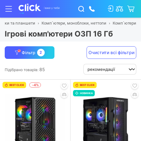
тбуки та планшети
Комп`ютери, моноблоки, неттопи
Комп`ютери
Ігрові комп'ютери ОЗП 16 Гб
Очистити всі фільтри
Фільтр
2
85
Підібрано товарів:
-4%
BEST CLICK
BEST CLICK
НОВИНКА