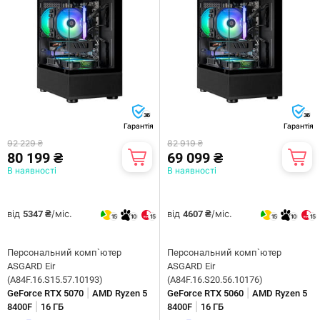
36
36
Гарантія
Гарантія
92 229 ₴
82 919 ₴
80 199 ₴
69 099 ₴
В наявності
В наявності
від
/міс.
від
/міс.
5347 ₴
4607 ₴
15
10
15
15
10
15
Персональний комп`ютер
Персональний комп`ютер
ASGARD Eir
ASGARD Eir
(A84F.16.S15.57.10193)
(A84F.16.S20.56.10176)
|
|
GeForce RTX 5070
AMD Ryzen 5
GeForce RTX 5060
AMD Ryzen 5
|
|
8400F
16 ГБ
8400F
16 ГБ