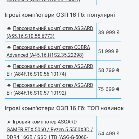
Ігрові комп'ютери ОЗП 16 Гб: популярні
🔥
Персональний комп`ютер ASGARD
39 999 ₴
(A55.16.S10.55.6773)
🔥
Персональний комп`ютер COBRA
51 999 ₴
Advanced (A45.16.H1S2.35.22298)
🔥
Персональний комп`ютер ASGARD
58 799 ₴
Eir (A84F.16.S10.56.10174)
🔥
Персональний комп`ютер ASGARD
75 699 ₴
Eir (A84F.16.S10.57.10192)
Ігрові комп'ютери ОЗП 16 Гб: ТОП новинок
☀️
Ігровий комп`ютер ASGARD
GAMER RTX 5060 / Ryzen 5 5500X3D /
54 499 ₴
DDR4 16GB / SSD 1TB (ASG-G-5060-