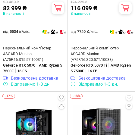
90 469 ₴
124 229 ₴
82 999 ₴
116 099 ₴
В наявності
В наявності
від
/міс.
від
/міс.
5534 ₴
7740 ₴
15
10
15
15
10
15
Персональний комп`ютер
Персональний комп`ютер
ASGARD Muninn
ASGARD Muninn
(A75F.16.S15.57.10031)
(A75F.16.S20.57T.10038)
|
|
GeForce RTX 5070
AMD Ryzen 5
GeForce RTX 5070 Ti
AMD Ryzen
|
|
7500F
16 ГБ
5 7500F
16 ГБ
Безкоштовна доставка
Безкоштовна доставка
Відправимо 1-3 дн.
Відправимо 1-3 дн.
-17%
-18%