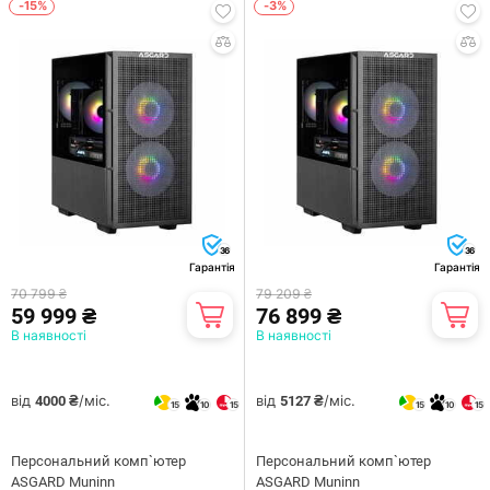
-15%
-3%
36
36
Гарантія
Гарантія
70 799 ₴
79 209 ₴
59 999 ₴
76 899 ₴
В наявності
В наявності
від
/міс.
від
/міс.
4000 ₴
5127 ₴
15
10
15
15
10
15
Персональний комп`ютер
Персональний комп`ютер
ASGARD Muninn
ASGARD Muninn