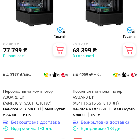
36
36
Гарантія
Гарантія
82 469 ₴
75 929 ₴
77 799 ₴
68 399 ₴
В наявності
В наявності
від
/міс.
від
/міс.
5187 ₴
4560 ₴
15
10
15
15
10
15
Персональний комп`ютер
Персональний комп`ютер
ASGARD Eir
ASGARD Eir
(A84F.16.S15.56T16.10187)
(A84F.16.S15.56T8.10181)
|
|
GeForce RTX 5060 Ti
AMD Ryzen
GeForce RTX 5060 Ti
AMD Ryzen
|
|
5 8400F
16 ГБ
5 8400F
16 ГБ
Безкоштовна доставка
Безкоштовна доставка
Відправимо 1-3 дн.
Відправимо 1-3 дн.