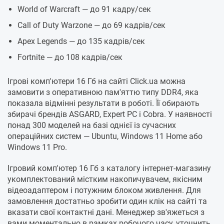
World of Warcraft — до 91 кадру/сек
Call of Duty Warzone — до 69 кадрів/сек
Apex Legends — до 135 кадрів/сек
Fortnite — до 108 кадрів/сек
Ігрові комп'ютери 16 Гб на сайті Click.ua можна
замовити з оперативною пам'яттю типу DDR4, яка
показала відмінні результати в роботі. Її обирають
збирачі брендів ASGARD, Expert PC і Cobra. У наявності
понад 300 моделей на базі однієї із сучасних
операційних систем — Ubuntu, Windows 11 Home або
Windows 11 Pro.
Ігровий комп'ютер 16 Гб з каталогу інтернет-магазину
укомплектований містким накопичувачем, якісним
відеоадаптером і потужним блоком живлення. Для
замовлення достатньо зробити один клік на сайті та
вказати свої контактні дані. Менеджер зв'яжеться з
вами моментально в рамках робочого часу, уточнить