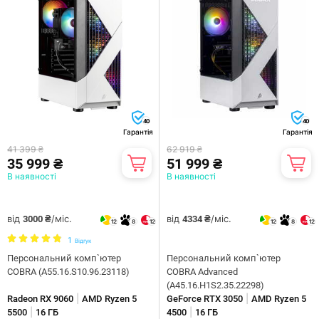
40
40
Гарантія
Гарантія
41 399 ₴
62 919 ₴
35 999 ₴
51 999 ₴
В наявності
В наявності
від
/міс.
від
/міс.
3000 ₴
4334 ₴
12
8
12
12
8
12
1
Відгук
Персональний комп`ютер
Персональний комп`ютер
COBRA (A55.16.S10.96.23118)
COBRA Advanced
(A45.16.H1S2.35.22298)
|
|
Radeon RX 9060
AMD Ryzen 5
GeForce RTX 3050
AMD Ryzen 5
|
|
5500
16 ГБ
4500
16 ГБ