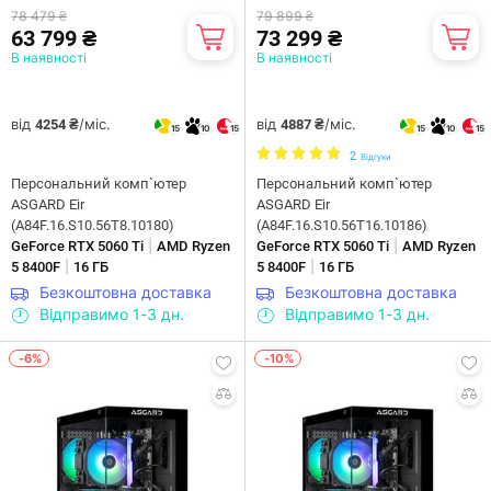
78 479 ₴
79 899 ₴
63 799 ₴
73 299 ₴
В наявності
В наявності
від
/міс.
від
/міс.
4254 ₴
4887 ₴
15
10
15
15
10
15
2
Відгуки
Персональний комп`ютер
Персональний комп`ютер
ASGARD Eir
ASGARD Eir
(A84F.16.S10.56T8.10180)
(A84F.16.S10.56T16.10186)
|
|
GeForce RTX 5060 Ti
AMD Ryzen
GeForce RTX 5060 Ti
AMD Ryzen
|
|
5 8400F
16 ГБ
5 8400F
16 ГБ
Безкоштовна доставка
Безкоштовна доставка
Відправимо 1-3 дн.
Відправимо 1-3 дн.
-6%
-10%