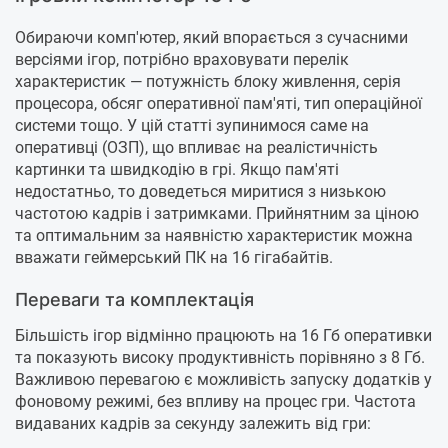
Обираючи комп'ютер, який впорається з сучасними
версіями ігор, потрібно враховувати перелік
характеристик — потужність блоку живлення, серія
процесора, обсяг оперативної пам'яті, тип операційної
системи тощо. У цій статті зупинимося саме на
оперативці (ОЗП), що впливає на реалістичність
картинки та швидкодію в грі. Якщо пам'яті
недостатньо, то доведеться миритися з низькою
частотою кадрів і затримками. Прийнятним за ціною
та оптимальним за наявністю характеристик можна
вважати геймерський ПК на 16 гігабайтів.
Переваги та комплектація
Більшість ігор відмінно працюють на 16 Гб оперативки
та показують високу продуктивність порівняно з 8 Гб.
Важливою перевагою є можливість запуску додатків у
фоновому режимі, без впливу на процес гри. Частота
видаваних кадрів за секунду залежить від гри: