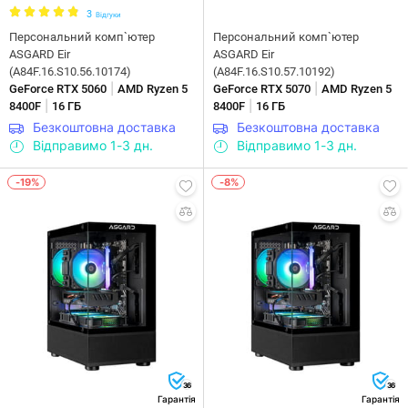
3
Відгуки
Персональний комп`ютер
Персональний комп`ютер
ASGARD Eir
ASGARD Eir
(A84F.16.S10.56.10174)
(A84F.16.S10.57.10192)
|
|
GeForce RTX 5060
AMD Ryzen 5
GeForce RTX 5070
AMD Ryzen 5
|
|
8400F
16 ГБ
8400F
16 ГБ
Безкоштовна доставка
Безкоштовна доставка
Відправимо 1-3 дн.
Відправимо 1-3 дн.
-19%
-8%
36
36
Гарантія
Гарантія