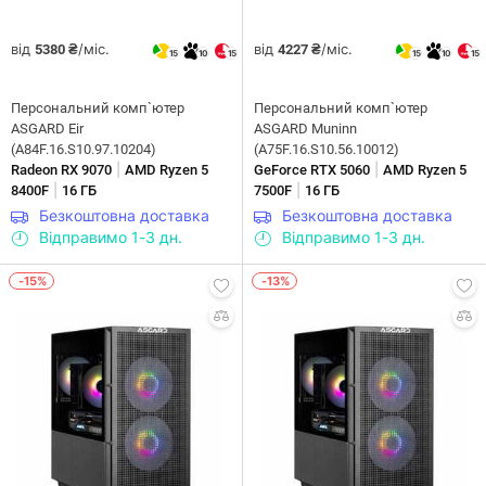
від
/міс.
від
/міс.
5380 ₴
4227 ₴
15
10
15
15
10
15
Персональний комп`ютер
Персональний комп`ютер
ASGARD Eir
ASGARD Muninn
(A84F.16.S10.97.10204)
(A75F.16.S10.56.10012)
|
|
Radeon RX 9070
AMD Ryzen 5
GeForce RTX 5060
AMD Ryzen 5
|
|
8400F
16 ГБ
7500F
16 ГБ
Безкоштовна доставка
Безкоштовна доставка
Відправимо 1-3 дн.
Відправимо 1-3 дн.
-15%
-13%