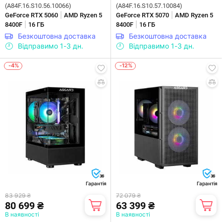
(A84F.16.S10.56.10066)
(A84F.16.S10.57.10084)
|
|
GeForce RTX 5060
AMD Ryzen 5
GeForce RTX 5070
AMD Ryzen 5
|
|
8400F
16 ГБ
8400F
16 ГБ
Безкоштовна доставка
Безкоштовна доставка
Відправимо 1-3 дн.
Відправимо 1-3 дн.
-4%
-12%
36
36
Гарантія
Гарантія
83 929 ₴
72 079 ₴
80 699 ₴
63 399 ₴
В наявності
В наявності