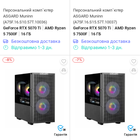
Персональний комп`ютер
Персональний комп`ютер
ASGARD Muninn
ASGARD Muninn
(A75F.16.S10.57T.10036)
(A75F.16.S15.57T.10037)
|
|
GeForce RTX 5070 Ti
AMD Ryzen
GeForce RTX 5070 Ti
AMD Ryzen
|
|
5 7500F
16 ГБ
5 7500F
16 ГБ
Безкоштовна доставка
Безкоштовна доставка
Відправимо 1-3 дн.
Відправимо 1-3 дн.
-8%
-7%
36
36
Гарантія
Гарантія