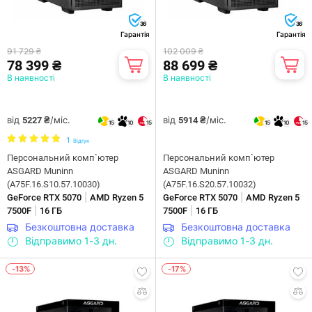
36
36
Гарантія
Гарантія
91 729 ₴
102 009 ₴
78 399 ₴
88 699 ₴
В наявності
В наявності
від
/міс.
від
/міс.
5227 ₴
5914 ₴
15
10
15
15
10
15
1
Відгук
Персональний комп`ютер
Персональний комп`ютер
ASGARD Muninn
ASGARD Muninn
(A75F.16.S10.57.10030)
(A75F.16.S20.57.10032)
|
|
GeForce RTX 5070
AMD Ryzen 5
GeForce RTX 5070
AMD Ryzen 5
|
|
7500F
16 ГБ
7500F
16 ГБ
Безкоштовна доставка
Безкоштовна доставка
Відправимо 1-3 дн.
Відправимо 1-3 дн.
-13%
-17%