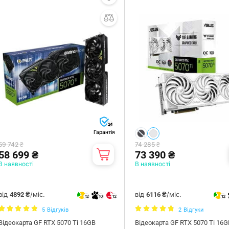
24
Гарантія
59 742 ₴
74 285 ₴
58 699 ₴
73 390 ₴
В наявності
В наявності
від
/міс.
від
/міс.
4892 ₴
6116 ₴
12
10
12
12
5
Відгуків
2
Відгуки
Відеокарта GF RTX 5070 Ti 16GB
Відеокарта GF RTX 5070 Ti 16G