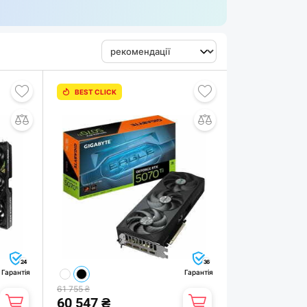
BEST CLICK
24
36
Гарантія
Гарантія
61 755 ₴
60 547 ₴