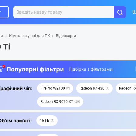
г
U
ти
Комплектуючі для ПК
Відеокарти
 Ti
Популярні фільтри
Підбірка з фільтрами:
Графічний чіп:
FirePro W2100
Radeon R7 430
Radeon R
2
1
Radeon RX 9070 XT
20
Об'єм пам'яті:
16 ГБ
9