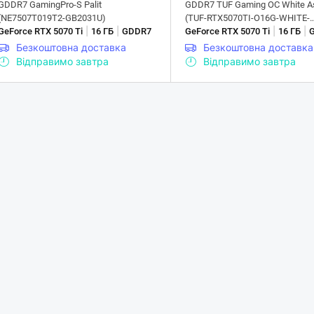
GDDR7 GamingPro-S Palit
GDDR7 TUF Gaming OC White A
(NE7507T019T2-GB2031U)
(TUF-RTX5070TI-O16G-WHITE-
|
|
|
|
GeForce RTX 5070 Ti
16 ГБ
GDDR7
GAMING)
GeForce RTX 5070 Ti
16 ГБ
Безкоштовна доставка
Безкоштовна доставка
Відправимо завтра
Відправимо завтра