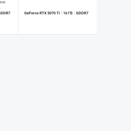
sus
|
|
GDDR7
GeForce RTX 5070 Ti
16 ГБ
GDDR7