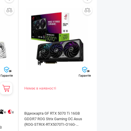
36
36
Гарантія
Гарантія
Немає в наявності
10
12
Відеокарта GF RTX 5070 Ti 16GB
GDDR7 ROG Strix Gaming OC Asus
(ROG-STRIX-RTX5070TI-O16G-
B
GAMING)