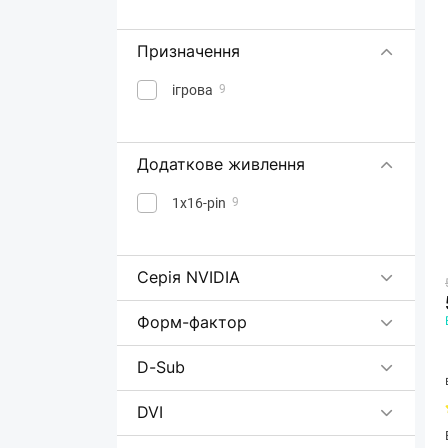
Призначення
ігрова
9
Додаткове живлення
1х16-pin
9
Серія NVIDIA
Форм-фактор
D-Sub
DVI