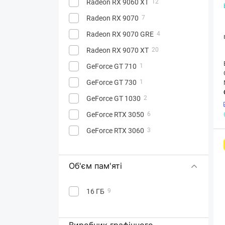
Radeon RX 9060 XT
12
Radeon RX 9070
7
Radeon RX 9070 GRE
4
Radeon RX 9070 XT
20
GeForce GT 710
1
GeForce GT 730
1
GeForce GT 1030
2
GeForce RTX 3050
6
GeForce RTX 3060
3
GeForce RTX 5050
9
GeForce RTX 5060
15
Об'єм пам'яті
GeForce RTX 5060 Ti
14
16 ГБ
9
GeForce RTX 5070
14
GeForce RTX 5070 Ti
9
Виробник графічного