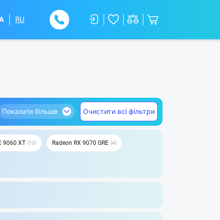
A
RU
Показати більше
Очистити всі фільтри
X 9060 XT
Radeon RX 9070 GRE
12
4