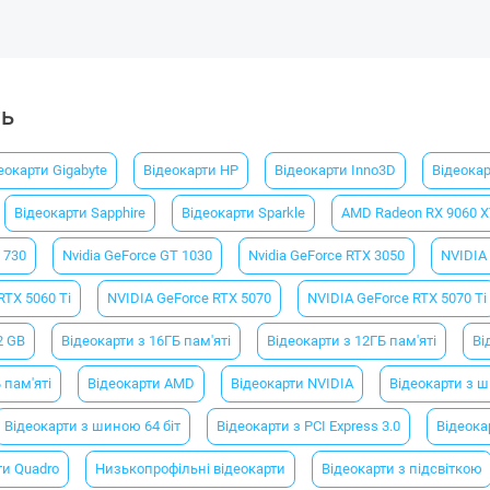
ть
еокарти Gigabyte
Відеокарти HP
Відеокарти Inno3D
Відеока
Відеокарти Sapphire
Відеокарти Sparkle
AMD Radeon RX 9060 
 730
Nvidia GeForce GT 1030
Nvidia GeForce RTX 3050
NVIDIA
RTX 5060 Ti
NVIDIA GeForce RTX 5070
NVIDIA GeForce RTX 5070 Ti
2 GB
Відеокарти з 16ГБ пам'яті
Відеокарти з 12ГБ пам'яті
Ві
 пам'яті
Відеокарти AMD
Відеокарти NVIDIA
Відеокарти з ш
Відеокарти з шиною 64 біт
Відеокарти з PCI Express 3.0
Відеокар
ти Quadro
Низькопрофільні відеокарти
Відеокарти з підсвіткою