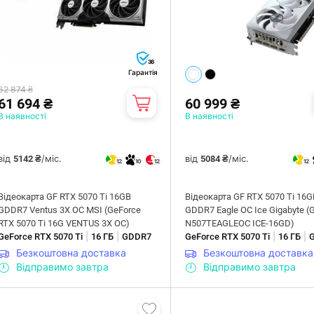
36
Гарантія
62 874 ₴
61 694 ₴
60 999 ₴
В наявності
В наявності
від
/міс.
від
/міс.
5142 ₴
5084 ₴
12
10
12
12
Відеокарта GF RTX 5070 Ti 16GB
Відеокарта GF RTX 5070 Ti 16G
GDDR7 Ventus 3X OC MSI (GeForce
GDDR7 Eagle OC Ice Gigabyte (
RTX 5070 Ti 16G VENTUS 3X OC)
N507TEAGLEOC ICE-16GD)
|
|
|
|
GeForce RTX 5070 Ti
16 ГБ
GDDR7
GeForce RTX 5070 Ti
16 ГБ
Безкоштовна доставка
Безкоштовна доставка
Відправимо завтра
Відправимо завтра