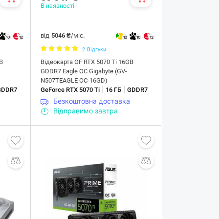
В наявності
від
/міс.
5046 ₴
10
12
12
10
12
2
Відгуки
B
Відеокарта GF RTX 5070 Ti 16GB
GDDR7 Eagle OC Gigabyte (GV-
N507TEAGLE OC-16GD)
|
|
GDDR7
GeForce RTX 5070 Ti
16 ГБ
GDDR7
Безкоштовна доставка
Відправимо завтра