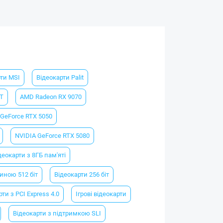
рти MSI
Відеокарти Palit
XT
AMD Radeon RX 9070
 GeForce RTX 5050
NVIDIA GeForce RTX 5080
деокарти з 8ГБ пам'яті
иною 512 біт
Відеокарти 256 біт
ти з PCI Express 4.0
Ігрові відеокарти
Відеокарти з підтримкою SLI