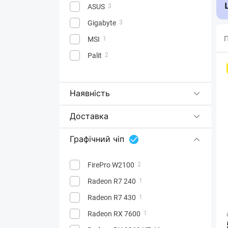
ASUS
3
Gigabyte
3
П
MSI
1
Palit
2
Наявність
Доставка
Графічний чіп
FirePro W2100
2
Radeon R7 240
1
Radeon R7 430
1
Radeon RX 7600
1