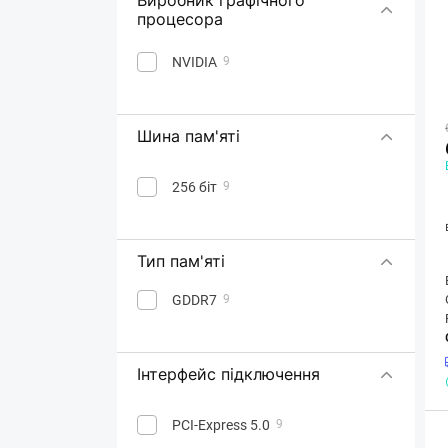
GeForce RTX 5080
16
процесора
GeForce RTX 5090
7
NVIDIA
9
RTX 4000 Ada
1
Quadro RTX 6000
1
RTX Pro 2000
1
Шина пам'яті
256 біт
9
Тип пам'яті
GDDR7
9
Інтерфейс підключення
PCI-Express 5.0
9