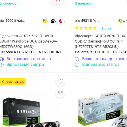
В наявності
В наявності
від
/міс.
від
/міс.
5000 ₴
4931 ₴
12
10
12
12
1
Відгук
Відеокарта GF RTX 5070 Ti 16GB
Відеокарта GF RTX 5070 Ti 16G
GDDR7 Windforce OC Gigabyte (GV-
GDDR7 GamingPro-S OC Palit
N507TWF3OC-16GD)
(NE7507TS19T2-GB2031U)
|
|
|
|
GeForce RTX 5070 Ti
16 ГБ
GDDR7
GeForce RTX 5070 Ti
16 ГБ
Безкоштовна доставка
Безкоштовна доставка
Відправимо завтра
Відправимо завтра
BEST CLICK