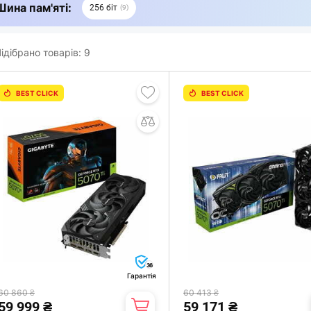
Шина пам'яті:
256 біт
9
ідібрано товарів:
9
BEST CLICK
BEST CLICK
36
Гарантія
60 860 ₴
60 413 ₴
59 999 ₴
59 171 ₴