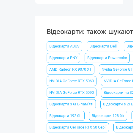
Відеокарти: також шукаю
Відеокарти ASUS
Відеокарти Dell
Від
Відеокарти PNY
Відеокарти Powercolor
AMD Radeon RX 9070 XT
Nvidia GeForce GT
NVIDIA GeForce RTX 5060
NVIDIA GeForce 
NVIDIA GeForce RTX 5090
Відеокарти на 3
Відеокарти з 6ГБ пам'яті
Відеокарти з 2ГБ
Відеокарти 192 біт
Відеокарти 128 біт
Відеокарти GeForce RTX 50 Серії
Відеокар