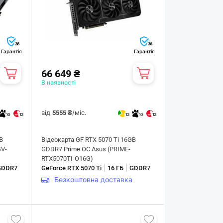
36
36
Гарантія
Гарантія
66 649 ₴
В наявності
від
/міс.
5555 ₴
10
12
12
10
12
B
Відеокарта GF RTX 5070 Ti 16GB
GV-
GDDR7 Prime OC Asus (PRIME-
RTX5070TI-O16G)
|
|
GDDR7
GeForce RTX 5070 Ti
16 ГБ
GDDR7
Безкоштовна доставка