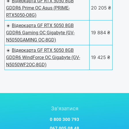
☀️
Відеокарта GF RTX 5050 8GB
20 205 ₴
GDDR6 Prime OC Asus (PRIME-
RTX5050-O8G)
☀️
Відеокарта GF RTX 5050 8GB
19 884 ₴
GDDR6 Gaming OC Gigabyte (GV-
N5050GAMING OC-8GD)
☀️
Відеокарта GF RTX 5050 8GB
19 425 ₴
GDDR6 WindForce OC Gigabyte (GV-
N5050WF2OC-8GD)
Зв'язатися
0 800 300 793
067 005 08 48