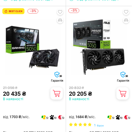
-3%
-3%
BEST CLICK
36
36
Гарантія
Гарантія
21 056 ₴
20 832 ₴
20 435 ₴
20 205 ₴
В наявності
В наявності
від
/міс.
від
/міс.
1703 ₴
1684 ₴
12
10
12
12
10
12
1
Відгук