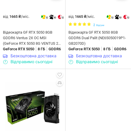
від
/міс.
від
/міс.
1665 ₴
1665 ₴
12
10
12
12
10
12
2
Відгуки
Відеокарта GF RTX 5050 8GB
Відеокарта GF RTX 5050 8GB
GDDR6 Ventus 2X OC MSI
GDDR6 Dual Palit (NE65050019P1-
(GeForce RTX 5050 8G VENTUS 2X
GB2070D)
|
|
|
|
OC)
GeForce RTX 5050
8 ГБ
GDDR6
GeForce RTX 5050
8 ГБ
GDDR6
Безкоштовна доставка
Безкоштовна доставка
Відправимо сьогодні
Відправимо сьогодні