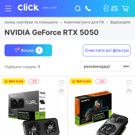
 техніка, ноутбуки та планшети
Комплектуючі для ПК
Відеокарти
NVIDIA GeForce RTX 5050
Очистити всі фільтри
Фільтр
1
9
Підібрано товарів:
-3%
-3%
BEST CLICK
BEST CLICK