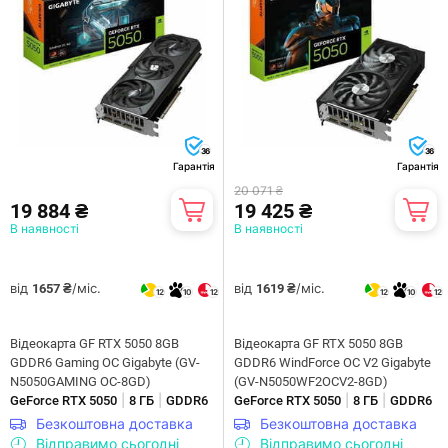
36
36
Гарантія
Гарантія
20 071 ₴
19 884 ₴
19 425 ₴
В наявності
В наявності
від
/міс.
від
/міс.
1657 ₴
1619 ₴
12
10
12
12
10
12
Відеокарта GF RTX 5050 8GB
Відеокарта GF RTX 5050 8GB
GDDR6 Gaming OC Gigabyte (GV-
GDDR6 WindForce OC V2 Gigabyte
N5050GAMING OC-8GD)
(GV-N5050WF2OCV2-8GD)
|
|
|
|
GeForce RTX 5050
8 ГБ
GDDR6
GeForce RTX 5050
8 ГБ
GDDR6
Безкоштовна доставка
Безкоштовна доставка
Відправимо сьогодні
Відправимо сьогодні