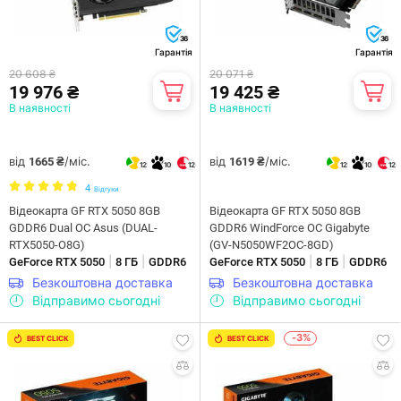
36
36
Гарантія
Гарантія
20 608 ₴
20 071 ₴
19 976 ₴
19 425 ₴
В наявності
В наявності
від
/міс.
від
/міс.
1665 ₴
1619 ₴
12
10
12
12
10
12
4
Відгуки
Відеокарта GF RTX 5050 8GB
Відеокарта GF RTX 5050 8GB
GDDR6 Dual OC Asus (DUAL-
GDDR6 WindForce OC Gigabyte
RTX5050-O8G)
(GV-N5050WF2OC-8GD)
|
|
|
|
GeForce RTX 5050
8 ГБ
GDDR6
GeForce RTX 5050
8 ГБ
GDDR6
Безкоштовна доставка
Безкоштовна доставка
Відправимо сьогодні
Відправимо сьогодні
-3%
BEST CLICK
BEST CLICK