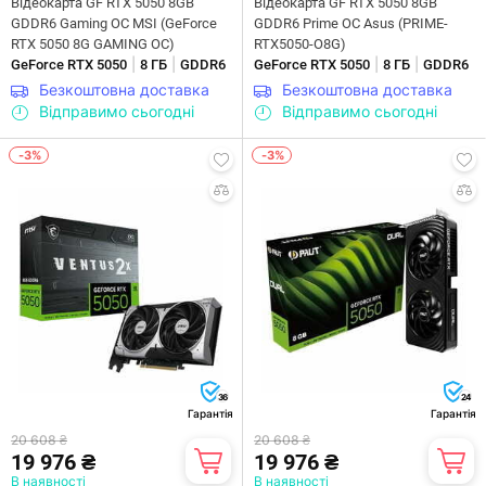
Відеокарта GF RTX 5050 8GB
Відеокарта GF RTX 5050 8GB
GDDR6 Gaming OC MSI (GeForce
GDDR6 Prime OC Asus (PRIME-
RTX 5050 8G GAMING OC)
RTX5050-O8G)
|
|
|
|
GeForce RTX 5050
8 ГБ
GDDR6
GeForce RTX 5050
8 ГБ
GDDR6
Безкоштовна доставка
Безкоштовна доставка
Відправимо сьогодні
Відправимо сьогодні
-3%
-3%
36
24
Гарантія
Гарантія
20 608 ₴
20 608 ₴
19 976 ₴
19 976 ₴
В наявності
В наявності