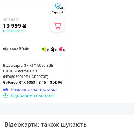
24
Гарантія
20 384 ₴
19 999 ₴
В наявності
від
/міс.
1667 ₴
12
10
12
Відеокарта GF RTX 5050 8GB
GDDR6 StormX Palit
(NE65050019P1-GB2070F)
|
|
GeForce RTX 5050
8 ГБ
GDDR6
Безкоштовна доставка
Відправимо сьогодні
Відеокарти: також шукають