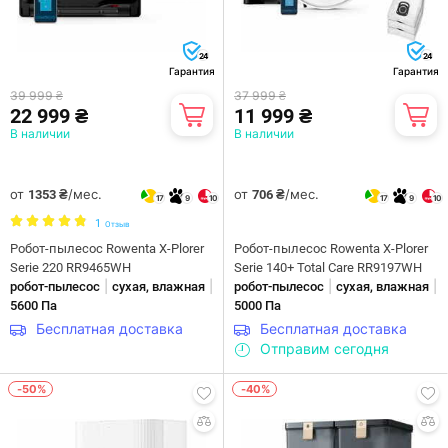
24
24
Гарантия
Гарантия
39 999 ₴
37 999 ₴
22 999 ₴
11 999 ₴
В наличии
В наличии
от
/мес.
от
/мес.
1353 ₴
706 ₴
17
9
10
17
9
10
1
Отзыв
Робот-пылесос Rowenta X-Plorer
Робот-пылесос Rowenta X-Plorer
Serie 220 RR9465WH
Serie 140+ Total Care RR9197WH
|
|
|
|
робот-пылесос
сухая, влажная
робот-пылесос
сухая, влажная
5600 Па
5000 Па
Бесплатная доставка
Бесплатная доставка
Отправим сегодня
-50%
-40%