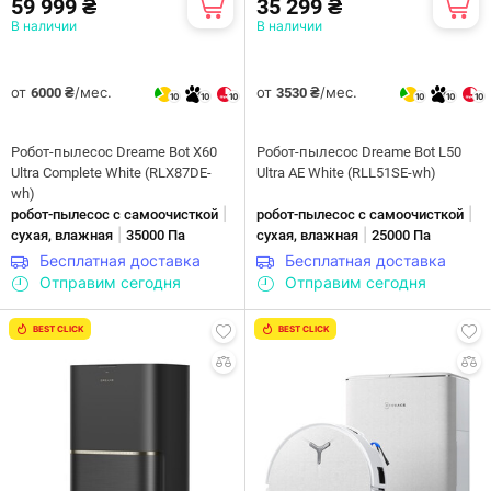
59 999 ₴
35 299 ₴
В наличии
В наличии
от
/мес.
от
/мес.
6000 ₴
3530 ₴
10
10
10
10
10
10
Робот-пылесос Dreame Bot X60
Робот-пылесос Dreame Bot L50
Ultra Complete White (RLX87DE-
Ultra AE White (RLL51SE-wh)
wh)
|
|
робот-пылесос с самоочисткой
робот-пылесос с самоочисткой
|
|
сухая, влажная
35000 Па
сухая, влажная
25000 Па
Бесплатная доставка
Бесплатная доставка
Отправим сегодня
Отправим сегодня
BEST CLICK
BEST CLICK