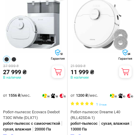
12
24
Гарантия
Гарантия
37 999 ₴
21 999 ₴
27 999 ₴
11 999 ₴
В наличии
В наличии
от
/мес.
от
/мес.
1556 ₴
1200 ₴
14
18
15
10
10
10
1
Отзыв
Робот-пылесос Ecovacs Deebot
Робот-пылесос Dreame L40
T30C White (DLX71)
(RLL42SDA-1)
|
|
|
робот-пылесос с самоочисткой
робот-пылесос
сухая, влажная
|
сухая, влажная
20000 Па
13000 Па