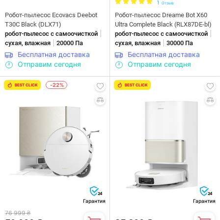
1
Отзыв
Робот-пылесос Ecovacs Deebot
Робот-пылесос Dreame Bot X60
T30C Black (DLX71)
Ultra Complete Black (RLX87DE-bl)
|
|
робот-пылесос с самоочисткой
робот-пылесос с самоочисткой
|
|
сухая, влажная
20000 Па
сухая, влажная
30000 Па
Бесплатная доставка
Бесплатная доставка
Отправим сегодня
Отправим сегодня
-22%
BEST CLICK
BEST CLICK
24
24
Гарантия
Гарантия
76 999 ₴