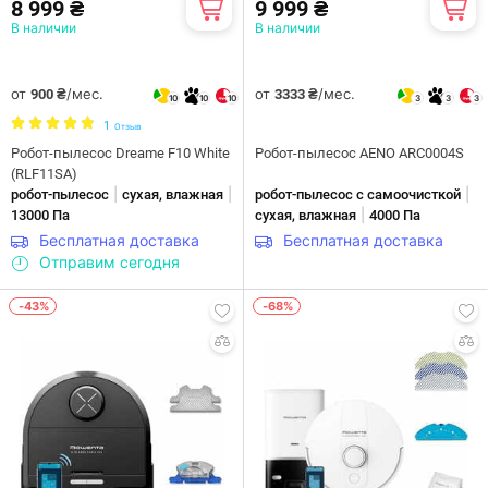
8 999 ₴
9 999 ₴
В наличии
В наличии
от
/мес.
от
/мес.
900 ₴
3333 ₴
10
10
10
3
3
3
1
Отзыв
Робот-пылесос Dreame F10 White
Робот-пылесос AENO ARC0004S
(RLF11SA)
|
|
|
робот-пылесос
сухая, влажная
робот-пылесос с самоочисткой
|
13000 Па
сухая, влажная
4000 Па
Бесплатная доставка
Бесплатная доставка
Отправим сегодня
-43%
-68%