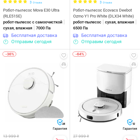
3
3
Отзыва
Отзыва
Робот-пылесос Mova E30 Ultra
Робот-пылесос Ecovacs Deebot
(RLE51SE)
Ozmo Y1 Pro White (DLX34 White)
|
|
|
робот-пылесос с самоочисткой
робот-пылесос
сухая, влажная
|
сухая, влажная
7000 Па
6500 Па
Бесплатная доставка
Бесплатная доставка
Отправим сегодня
Отправим сегодня
-36%
-64%
24
12
Гарантия
Гарантия
13 999 ₴
27 999 ₴