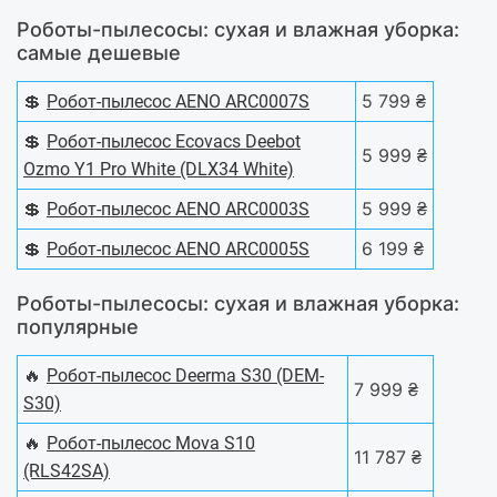
Роботы-пылесосы: сухая и влажная уборка:
самые дешевые
💲
5 799 ₴
Робот-пылесос AENO ARC0007S
💲
Робот-пылесос Ecovacs Deebot
5 999 ₴
Ozmo Y1 Pro White (DLX34 White)
💲
5 999 ₴
Робот-пылесос AENO ARC0003S
💲
6 199 ₴
Робот-пылесос AENO ARC0005S
Роботы-пылесосы: сухая и влажная уборка:
популярные
🔥
Робот-пылесос Deerma S30 (DEM-
7 999 ₴
S30)
🔥
Робот-пылесос Mova S10
11 787 ₴
(RLS42SA)