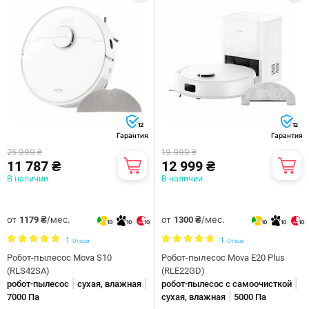
12
12
Гарантия
Гарантия
25 999 ₴
19 999 ₴
11 787 ₴
12 999 ₴
В наличии
В наличии
от
/мес.
от
/мес.
1179 ₴
1300 ₴
10
10
10
10
10
10
1
1
Отзыв
Отзыв
Робот-пылесос Mova S10
Робот-пылесос Mova E20 Plus
(RLS42SA)
(RLE22GD)
|
|
|
робот-пылесос
сухая, влажная
робот-пылесос с самоочисткой
|
7000 Па
сухая, влажная
5000 Па