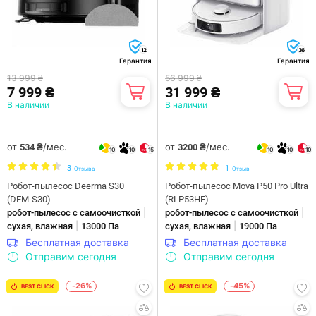
12
36
Гарантия
Гарантия
13 999 ₴
56 999 ₴
7 999 ₴
31 999 ₴
В наличии
В наличии
от
/мес.
от
/мес.
534 ₴
3200 ₴
10
10
15
10
10
10
3
1
Отзыва
Отзыв
Робот-пылесос Deerma S30
Робот-пылесос Mova P50 Pro Ultra
(DEM-S30)
(RLP53HE)
|
|
робот-пылесос с самоочисткой
робот-пылесос с самоочисткой
|
|
сухая, влажная
13000 Па
сухая, влажная
19000 Па
Бесплатная доставка
Бесплатная доставка
Отправим сегодня
Отправим сегодня
-26%
-45%
BEST CLICK
BEST CLICK