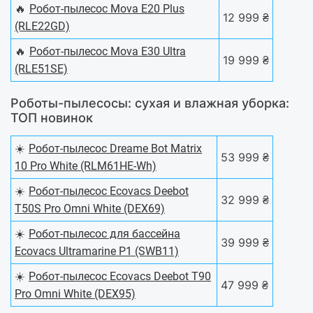
🔥
Робот-пылесос Mova E20 Plus
12 999 ₴
(RLE22GD)
🔥
Робот-пылесос Mova E30 Ultra
19 999 ₴
(RLE51SE)
Роботы-пылесосы: сухая и влажная уборка:
ТОП новинок
☀️
Робот-пылесос Dreame Bot Matrix
53 999 ₴
10 Pro White (RLM61HE-Wh)
☀️
Робот-пылесос Ecovacs Deebot
32 999 ₴
T50S Pro Omni White (DEX69)
☀️
Робот-пылесос для бассейна
39 999 ₴
Ecovacs Ultramarine P1 (SWB11)
☀️
Робот-пылесос Ecovacs Deebot T90
47 999 ₴
Pro Omni White (DEX95)