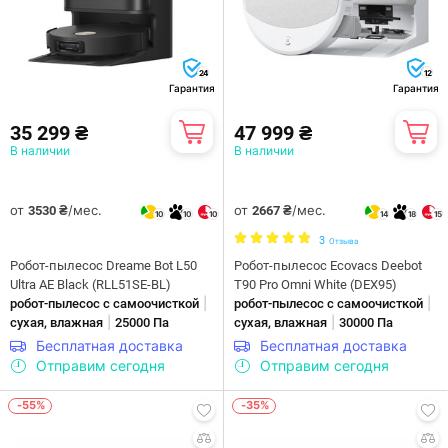
24
12
Гарантия
Гарантия
35 299 ₴
47 999 ₴
В наличии
В наличии
от
/мес.
от
/мес.
3530 ₴
2667 ₴
10
10
10
14
18
15
3
Отзыва
Робот-пылесос Dreame Bot L50
Робот-пылесос Ecovacs Deebot
Ultra AE Black (RLL51SE-BL)
T90 Pro Omni White (DEX95)
|
|
робот-пылесос с самоочисткой
робот-пылесос с самоочисткой
|
|
сухая, влажная
25000 Па
сухая, влажная
30000 Па
Бесплатная доставка
Бесплатная доставка
Отправим сегодня
Отправим сегодня
-55%
-35%