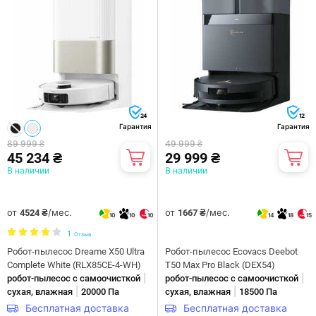
24
12
Гарантия
Гарантия
89 999 ₴
49 999 ₴
45 234 ₴
29 999 ₴
В наличии
В наличии
от
/мес.
от
/мес.
4524 ₴
1667 ₴
10
10
10
14
18
15
1
Отзыв
Робот-пылесос Dreame X50 Ultra
Робот-пылесос Ecovacs Deebot
Complete White (RLX85CE-4-WH)
T50 Max Pro Black (DEX54)
|
|
робот-пылесос с самоочисткой
робот-пылесос с самоочисткой
|
|
сухая, влажная
20000 Па
сухая, влажная
18500 Па
Бесплатная доставка
Бесплатная доставка