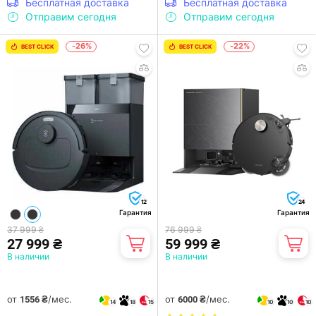
Бесплатная доставка
Бесплатная доставка
Отправим сегодня
Отправим сегодня
-26%
-22%
BEST CLICK
BEST CLICK
12
24
Гарантия
Гарантия
37 999 ₴
76 999 ₴
27 999 ₴
59 999 ₴
В наличии
В наличии
от
/мес.
от
/мес.
1556 ₴
6000 ₴
14
18
15
10
10
10