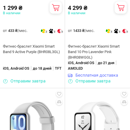
1 299 ₴
4 299 ₴
В наличии
В наличии
от
/мес.
от
/мес.
433 ₴
1433 ₴
2
3
3
3
3
3
Фитнес-браслет Xiaomi Smart
Фитнес-браслет Xiaomi Smart
Band 9 Active Purple (BHR08L3GL)
Band 10 Pro Lavender Pink
(BHR08WGGL)
|
|
iOS, Android OS
до 21 дня
|
|
iOS, Android OS
до 18 дней
TFT
AMOLED
Бесплатная доставка
Отправим завтра
Отправим завтра