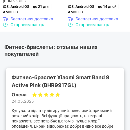
(BHR095BGL)
|
|
|
|
iOS, Android OS
до 21 дня
iOS, Android OS
до 14 дней
AMOLED
AMOLED
Бесплатная доставка
Бесплатная доставка
Отправим завтра
Отправим завтра
Фитнес-браслеты: отзывы наших
покупателей
Фитнес-браслет Xiaomi Smart Band 9
Active Pink (BHR9917GL)
Олена
24.05.2025
Купували підлітку він зручний, невеликий, приємний
рожевий колір. Всі функції працюють, на екрані
показують все потрібне шагомір, пульс, клорії
оповіщеня. Екран відображає добре видно все добре