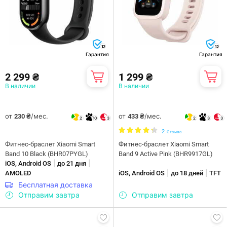
12
12
Гарантия
Гарантия
2 299 ₴
1 299 ₴
В наличии
В наличии
от
/мес.
от
/мес.
230 ₴
433 ₴
2
10
3
2
3
3
2
Отзыва
Фитнес-браслет Xiaomi Smart
Фитнес-браслет Xiaomi Smart
Band 10 Black (BHR07PYGL)
Band 9 Active Pink (BHR9917GL)
|
|
iOS, Android OS
до 21 дня
|
|
AMOLED
iOS, Android OS
до 18 дней
TFT
Бесплатная доставка
Отправим завтра
Отправим завтра