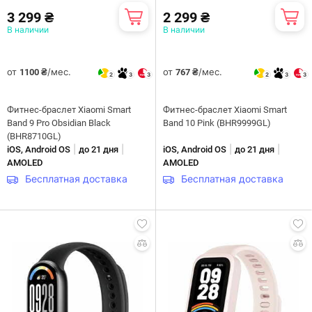
3 299 ₴
2 299 ₴
В наличии
В наличии
от
/мес.
от
/мес.
1100 ₴
767 ₴
2
3
3
2
3
3
Фитнес-браслет Xiaomi Smart
Фитнес-браслет Xiaomi Smart
Band 9 Pro Obsidian Black
Band 10 Pink (BHR9999GL)
(BHR8710GL)
|
|
|
|
iOS, Android OS
до 21 дня
iOS, Android OS
до 21 дня
AMOLED
AMOLED
Бесплатная доставка
Бесплатная доставка