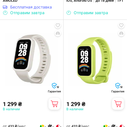
|
|
AMOLED
iOS, Android OS
до 18 дней
TFT
Бесплатная доставка
Отправим завтра
Отправим завтра
12
12
Гарантия
Гарантия
1 299 ₴
1 299 ₴
В наличии
В наличии
от
/мес.
от
/мес.
433 ₴
433 ₴