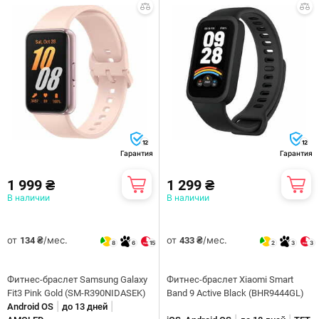
12
12
Гарантия
Гарантия
1 999 ₴
1 299 ₴
В наличии
В наличии
от
/мес.
от
/мес.
134 ₴
433 ₴
8
6
15
2
3
3
Фитнес-браслет Samsung Galaxy
Фитнес-браслет Xiaomi Smart
Fit3 Pink Gold (SM-R390NIDASEK)
Band 9 Active Black (BHR9444GL)
|
|
Android OS
до 13 дней