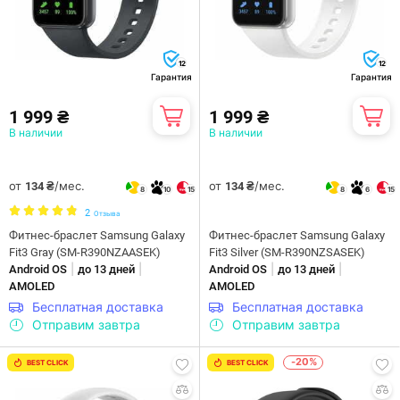
12
12
Гарантия
Гарантия
1 999 ₴
1 999 ₴
В наличии
В наличии
от
/мес.
от
/мес.
134 ₴
134 ₴
8
10
15
8
6
15
2
Отзыва
Фитнес-браслет Samsung Galaxy
Фитнес-браслет Samsung Galaxy
Fit3 Gray (SM-R390NZAASEK)
Fit3 Silver (SM-R390NZSASEK)
|
|
|
|
Android OS
до 13 дней
Android OS
до 13 дней
AMOLED
AMOLED
Бесплатная доставка
Бесплатная доставка
Отправим завтра
Отправим завтра
-20%
BEST CLICK
BEST CLICK