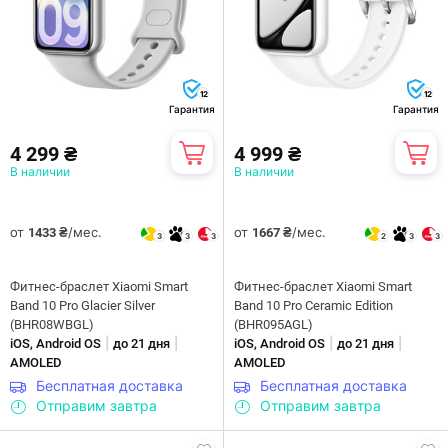
12
12
Гарантия
Гарантия
4 299 ₴
4 999 ₴
В наличии
В наличии
от
/мес.
от
/мес.
1433 ₴
1667 ₴
3
3
3
2
3
3
Фитнес-браслет Xiaomi Smart
Фитнес-браслет Xiaomi Smart
Band 10 Pro Glacier Silver
Band 10 Pro Ceramic Edition
(BHR08WBGL)
(BHR095AGL)
|
|
|
|
iOS, Android OS
до 21 дня
iOS, Android OS
до 21 дня
AMOLED
AMOLED
Бесплатная доставка
Бесплатная доставка
Отправим завтра
Отправим завтра