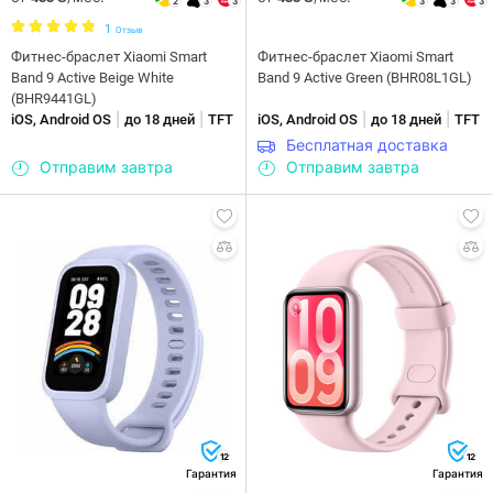
2
3
3
3
3
3
1
Отзыв
Фитнес-браслет Xiaomi Smart
Фитнес-браслет Xiaomi Smart
Band 9 Active Beige White
Band 9 Active Green (BHR08L1GL)
(BHR9441GL)
|
|
|
|
iOS, Android OS
до 18 дней
TFT
iOS, Android OS
до 18 дней
TFT
Бесплатная доставка
Отправим завтра
Отправим завтра
12
12
Гарантия
Гарантия