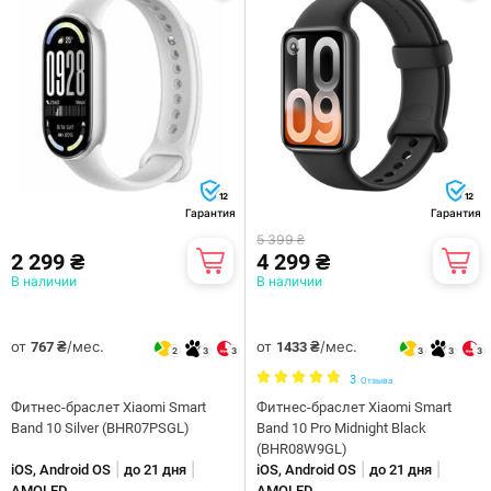
12
12
Гарантия
Гарантия
5 399 ₴
2 299 ₴
4 299 ₴
В наличии
В наличии
от
/мес.
от
/мес.
767 ₴
1433 ₴
2
3
3
3
3
3
3
Отзыва
Фитнес-браслет Xiaomi Smart
Фитнес-браслет Xiaomi Smart
Band 10 Silver (BHR07PSGL)
Band 10 Pro Midnight Black
(BHR08W9GL)
|
|
|
|
iOS, Android OS
до 21 дня
iOS, Android OS
до 21 дня
AMOLED
AMOLED