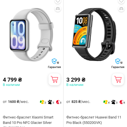
12
12
Гарантия
Гарантия
4 799 ₴
3 299 ₴
В наличии
В наличии
от
/мес.
от
/мес.
1600 ₴
825 ₴
2
3
3
4
3
4
Фитнес-браслет Xiaomi Smart
Фитнес-браслет Huawei Band 11
Band 10 Pro NFC Glacier Silver
Pro Black (55020GVK)