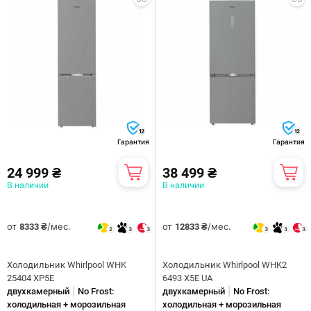
12
12
Гарантия
Гарантия
24 999 ₴
38 499 ₴
В наличии
В наличии
от
/мес.
от
/мес.
8333 ₴
12833 ₴
2
3
3
3
3
3
Холодильник Whirlpool WHK
Холодильник Whirlpool WHK2
25404 XP5E
6493 X5E UA
|
|
двухкамерный
No Frost:
двухкамерный
No Frost:
холодильная + морозильная
холодильная + морозильная