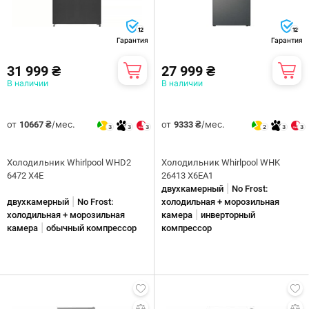
12
12
Гарантия
Гарантия
31 999 ₴
27 999 ₴
В наличии
В наличии
от
/мес.
от
/мес.
10667 ₴
9333 ₴
3
3
3
2
3
3
Холодильник Whirlpool WHD2
Холодильник Whirlpool WHK
6472 X4E
26413 X6EA1
|
двухкамерный
No Frost:
|
двухкамерный
No Frost:
холодильная + морозильная
|
холодильная + морозильная
камера
инверторный
|
камера
обычный компрессор
компрессор