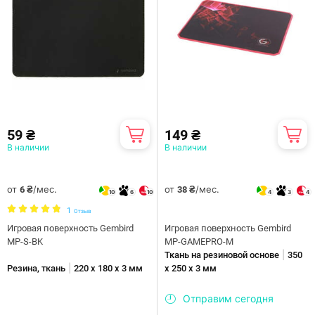
59 ₴
149 ₴
В наличии
В наличии
от
/мес.
от
/мес.
6 ₴
38 ₴
10
6
10
4
3
4
1
Отзыв
Игровая поверхность Gembird
Игровая поверхность Gembird
MP-S-BK
MP-GAMEPRO-M
|
Ткань на резиновой основе
350
|
Резина, ткань
220 х 180 х 3 мм
х 250 х 3 мм
Отправим сегодня