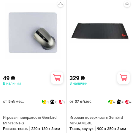
49 ₴
329 ₴
В наличии
В наличии
от
/мес.
от
/мес.
5 ₴
37 ₴
12
7
12
9
5
9
Игровая поверхность Gembird
Игровая поверхность Gembird
MP-PRINT-S
MP-GAME-XL
|
|
Резина, ткань
220 х 180 х 3 мм
Ткань, каучук
900 х 350 х 3 мм