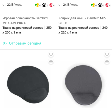
от
/мес.
от
/мес.
22 ₴
24 ₴
5
3
5
9
5
9
Игровая поверхность Gembird
Коврик для мыши Gembird MP-
MP-GAMEPRO-S
GEL-B
|
|
Ткань на резиновой основе
250
Ткань на резиновой основе
240
х 200 х 3 мм
х 220 х 4 мм
Отправим сегодня