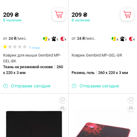
209 ₴
209 ₴
В наличии
В наличии
от
/мес.
от
/мес.
24 ₴
24 ₴
9
5
9
9
5
9
1
Отзыв
Коврик для мыши Gembird MP-
Коврик Gembird MP-GEL-GR
GEL-BK
|
Ткань на резиновой основе
260
|
х 220 x 3 мм
Резина, гель
260 х 220 x 3 мм
Отправим сегодня
Отправим сегодня