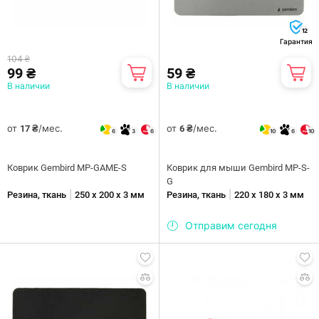
12
Гарантия
104 ₴
99 ₴
59 ₴
В наличии
В наличии
от
/мес.
от
/мес.
17 ₴
6 ₴
6
3
6
10
6
10
Коврик Gembird MP-GAME-S
Коврик для мыши Gembird MP-S-
G
|
|
Резина, ткань
250 х 200 х 3 мм
Резина, ткань
220 х 180 х 3 мм
Отправим сегодня