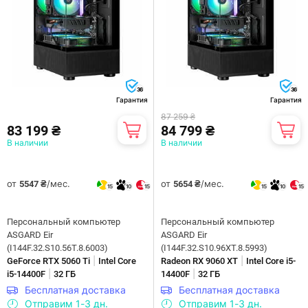
36
36
Гарантия
Гарантия
87 259 ₴
83 199 ₴
84 799 ₴
В наличии
В наличии
от
/мес.
от
/мес.
5547 ₴
5654 ₴
15
10
15
15
10
15
Персональный компьютер
Персональный компьютер
ASGARD Eir
ASGARD Eir
(I144F.32.S10.56T.8.6003)
(I144F.32.S10.96XT.8.5993)
|
|
GeForce RTX 5060 Ti
Intel Core
Radeon RX 9060 XT
Intel Core i5-
|
|
i5-14400F
32 ГБ
14400F
32 ГБ
Бесплатная доставка
Бесплатная доставка
Отправим 1-3 дн.
Отправим 1-3 дн.