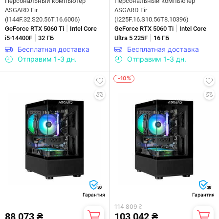
Персональный компьютер
Персональный компьютер
ASGARD Eir
ASGARD Eir
(I144F.32.S20.56T.16.6006)
(I225F.16.S10.56T8.10396)
|
|
GeForce RTX 5060 Ti
Intel Core
GeForce RTX 5060 Ti
Intel Core
|
|
i5-14400F
32 ГБ
Ultra 5 225F
16 ГБ
Бесплатная доставка
Бесплатная доставка
Отправим 1-3 дн.
Отправим 1-3 дн.
-10%
36
36
Гарантия
Гарантия
114 809 ₴
88 073 ₴
103 042 ₴