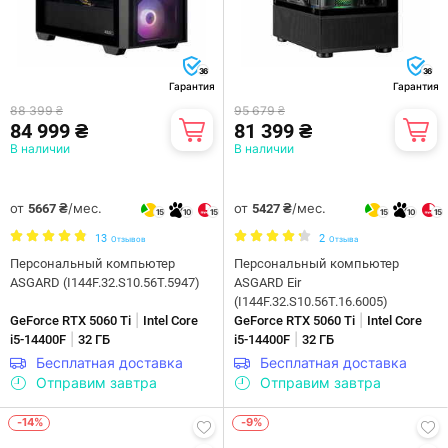
36
36
Гарантия
Гарантия
88 399 ₴
95 679 ₴
84 999 ₴
81 399 ₴
В наличии
В наличии
от
/мес.
от
/мес.
5667 ₴
5427 ₴
15
10
15
15
10
15
13
2
Отзывов
Отзыва
Персональный компьютер
Персональный компьютер
ASGARD (I144F.32.S10.56T.5947)
ASGARD Eir
(I144F.32.S10.56T.16.6005)
|
|
GeForce RTX 5060 Ti
Intel Core
GeForce RTX 5060 Ti
Intel Core
|
|
i5-14400F
32 ГБ
i5-14400F
32 ГБ
Бесплатная доставка
Бесплатная доставка
Отправим завтра
Отправим завтра
-14%
-9%