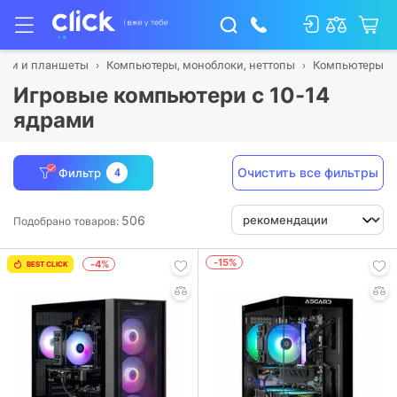
буки и планшеты
Компьютеры, моноблоки, неттопы
Компьютеры
Игровые компьютери с 10-14
ядрами
Очистить все фильтры
Фильтр
4
506
Подобрано товаров:
-15%
-4%
BEST CLICK