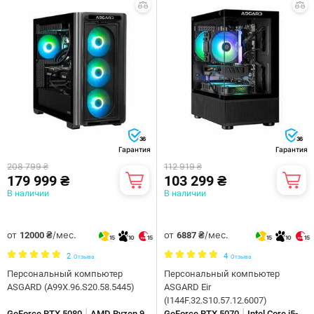
36
36
Гарантия
Гарантия
208 799 ₴
112 919 ₴
179 999 ₴
103 299 ₴
В наличии
В наличии
от
/мес.
от
/мес.
12000 ₴
6887 ₴
15
10
15
15
10
15
2
4
Отзыва
Отзыва
Персональный компьютер
Персональный компьютер
ASGARD (A99X.96.S20.58.5445)
ASGARD Eir
(I144F.32.S10.57.12.6007)
|
|
GeForce RTX 5080
AMD Ryzen 9
GeForce RTX 5070
Intel Core i5-