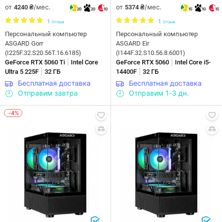
от
/мес.
от
/мес.
4240 ₴
5374 ₴
20
20
10
15
10
15
1
1
Отзыв
Отзыв
Персональный компьютер
Персональный компьютер
ASGARD Gorr
ASGARD Eir
(I225F.32.S20.56T.16.6185)
(I144F.32.S10.56.8.6001)
|
|
GeForce RTX 5060 Ti
Intel Core
GeForce RTX 5060
Intel Core i5-
|
|
Ultra 5 225F
32 ГБ
14400F
32 ГБ
Бесплатная доставка
Бесплатная доставка
Отправим завтра
Отправим 1-3 дн.
-4%