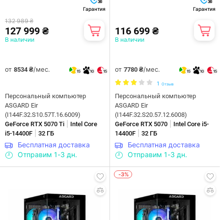
36
36
Гарантия
Гарантия
132 989 ₴
127 999 ₴
116 699 ₴
В наличии
В наличии
от
/мес.
от
/мес.
8534 ₴
7780 ₴
15
10
15
15
10
15
1
Отзыв
Персональный компьютер
Персональный компьютер
ASGARD Eir
ASGARD Eir
(I144F.32.S10.57T.16.6009)
(I144F.32.S20.57.12.6008)
|
|
GeForce RTX 5070 Ti
Intel Core
GeForce RTX 5070
Intel Core i5-
|
|
i5-14400F
32 ГБ
14400F
32 ГБ
Бесплатная доставка
Бесплатная доставка
Отправим 1-3 дн.
Отправим 1-3 дн.
-3%