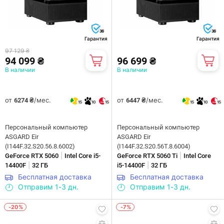
36
36
Гарантия
Гарантия
97 129 ₴
94 099 ₴
96 699 ₴
В наличии
В наличии
от
/мес.
от
/мес.
6274 ₴
6447 ₴
15
10
15
15
10
15
Персональный компьютер
Персональный компьютер
ASGARD Eir
ASGARD Eir
(I144F.32.S20.56.8.6002)
(I144F.32.S20.56T.8.6004)
|
|
GeForce RTX 5060
Intel Core i5-
GeForce RTX 5060 Ti
Intel Core
|
|
14400F
32 ГБ
i5-14400F
32 ГБ
Бесплатная доставка
Бесплатная доставка
Отправим 1-3 дн.
Отправим 1-3 дн.
-20%
-7%