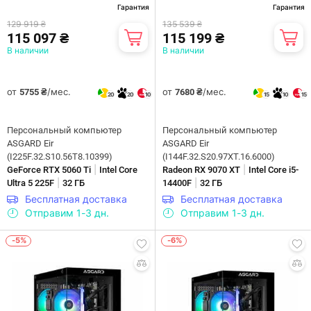
Гарантия
Гарантия
129 919 ₴
135 539 ₴
115 097 ₴
115 199 ₴
В наличии
В наличии
от
/мес.
от
/мес.
5755 ₴
7680 ₴
20
20
10
15
10
15
Персональный компьютер
Персональный компьютер
ASGARD Eir
ASGARD Eir
(I225F.32.S10.56T8.10399)
(I144F.32.S20.97XT.16.6000)
|
|
GeForce RTX 5060 Ti
Intel Core
Radeon RX 9070 XT
Intel Core i5-
|
|
Ultra 5 225F
32 ГБ
14400F
32 ГБ
Бесплатная доставка
Бесплатная доставка
Отправим 1-3 дн.
Отправим 1-3 дн.
-5%
-6%