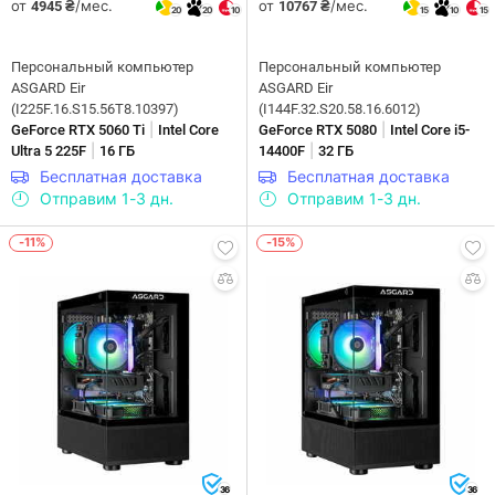
от
/мес.
от
/мес.
4945 ₴
10767 ₴
20
20
10
15
10
15
Персональный компьютер
Персональный компьютер
ASGARD Eir
ASGARD Eir
(I225F.16.S15.56T8.10397)
(I144F.32.S20.58.16.6012)
|
|
GeForce RTX 5060 Ti
Intel Core
GeForce RTX 5080
Intel Core i5-
|
|
Ultra 5 225F
16 ГБ
14400F
32 ГБ
Бесплатная доставка
Бесплатная доставка
Отправим 1-3 дн.
Отправим 1-3 дн.
-11%
-15%
36
36