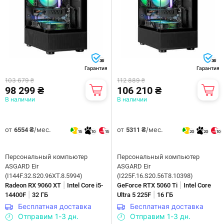
36
36
Гарантия
Гарантия
103 679 ₴
112 889 ₴
98 299 ₴
106 210 ₴
В наличии
В наличии
от
/мес.
от
/мес.
6554 ₴
5311 ₴
15
10
15
20
20
10
Персональный компьютер
Персональный компьютер
ASGARD Eir
ASGARD Eir
(I144F.32.S20.96XT.8.5994)
(I225F.16.S20.56T8.10398)
|
|
Radeon RX 9060 XT
Intel Core i5-
GeForce RTX 5060 Ti
Intel Core
|
|
14400F
32 ГБ
Ultra 5 225F
16 ГБ
Бесплатная доставка
Бесплатная доставка
Отправим 1-3 дн.
Отправим 1-3 дн.