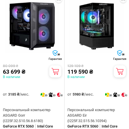
36
36
Гарантия
Гарантия
80 099 ₴
129 109 ₴
63 699 ₴
119 590 ₴
В наличии
В наличии
от
/мес.
от
/мес.
3185 ₴
5980 ₴
20
20
10
20
20
10
Персональный компьютер
Персональный компьютер
ASGARD Gorr
ASGARD Eir
(I225F.32.S10.56.8.6180)
(I225F.32.S15.56.10394)
|
|
GeForce RTX 5060
Intel Core
GeForce RTX 5060
Intel Core