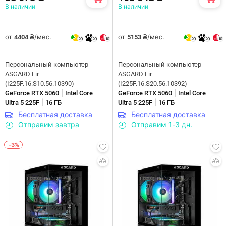
В наличии
В наличии
от
/мес.
от
/мес.
4404 ₴
5153 ₴
20
20
10
20
20
10
Персональный компьютер
Персональный компьютер
ASGARD Eir
ASGARD Eir
(I225F.16.S10.56.10390)
(I225F.16.S20.56.10392)
|
|
GeForce RTX 5060
Intel Core
GeForce RTX 5060
Intel Core
|
|
Ultra 5 225F
16 ГБ
Ultra 5 225F
16 ГБ
Бесплатная доставка
Бесплатная доставка
Отправим завтра
Отправим 1-3 дн.
-3%