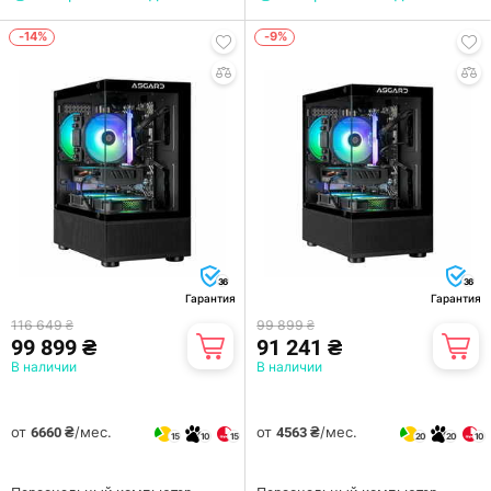
-14%
-9%
36
36
Гарантия
Гарантия
116 649 ₴
99 899 ₴
99 899 ₴
91 241 ₴
В наличии
В наличии
от
/мес.
от
/мес.
6660 ₴
4563 ₴
15
10
15
20
20
10