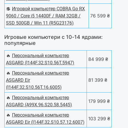
💲
Игровой компьютер COBRA Go RX
76 599 ₴
9060 / Core i5 14400F / RAM 32GB /
SSD 500GB / Win 11 (R5G23176)
Игровые компьютери с 10-14 ядрами:
популярные
🔥
Персональный компьютер
84 999 ₴
ASGARD (I144F.32.S10.56T.5947)
🔥
Персональный компьютер
81 399 ₴
ASGARD Eir
(I144F.32.S10.56T.16.6005)
🔥
Персональный компьютер
179 999 ₴
ASGARD (A99X.96.S20.58.5445)
🔥
Персональный компьютер
103 299 ₴
ASGARD Eir (I144F.32.S10.57.12.6007)