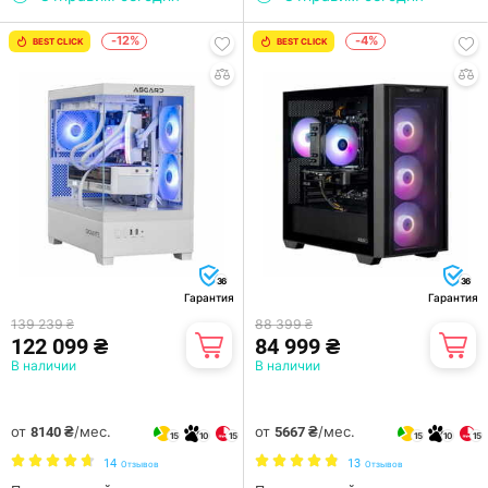
-12%
-4%
BEST CLICK
BEST CLICK
36
36
Гарантия
Гарантия
139 239 ₴
88 399 ₴
122 099 ₴
84 999 ₴
В наличии
В наличии
от
/мес.
от
/мес.
8140 ₴
5667 ₴
15
10
15
15
10
15
14
13
Отзывов
Отзывов