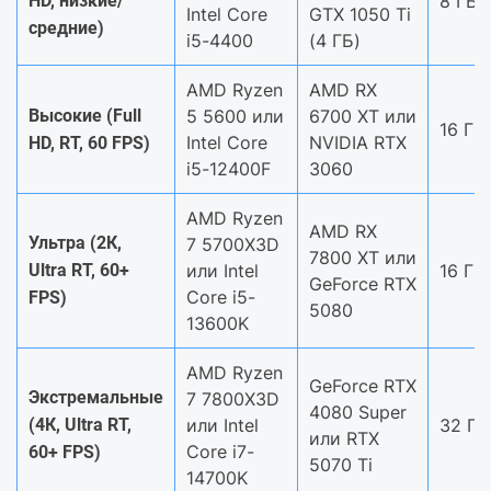
HD, низкие/
8 ГБ
Intel Core
GTX 1050 Ti
средние)
i5-4400
(4 ГБ)
AMD Ryzen
AMD RX
Высокие (Full
5 5600 или
6700 XT или
16 ГБ
Intel Core
NVIDIA RTX
HD, RT, 60 FPS)
i5-12400F
3060
AMD Ryzen
AMD RX
Ультра (2К,
7 5700X3D
7800 XT или
Ultra RT, 60+
или Intel
16 ГБ
GeForce RTX
Core i5-
FPS)
5080
13600K
AMD Ryzen
GeForce RTX
Экстремальные
7 7800X3D
4080 Super
(4К, Ultra RT,
или Intel
32 ГБ
или RTX
Core i7-
60+ FPS)
5070 Ti
14700K