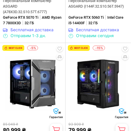
Персональный компьютер
Персональный компьютер
ASGARD
ASGARD (I144F.32.S10.56T.5947)
(A78X3D.32.S10.57T.6777)
|
|
GeForce RTX 5070 Ti
AMD Ryzen
GeForce RTX 5060 Ti
Intel Core
|
|
7 7800X3D
32 ГБ
i5-14400F
32 ГБ
Бесплатная доставка
Бесплатная доставка
Отправим 1-3 дн.
Отправим сегодня
-5%
-15%
BEST CLICK
BEST CLICK
36
36
Гарантия
Гарантия
85 049 ₴
93 909 ₴
80 999 ₴
79 999 ₴