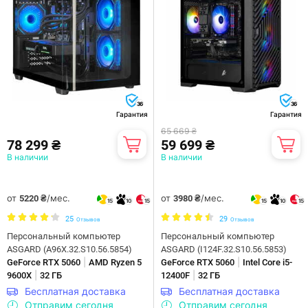
36
36
Гарантия
Гарантия
65 669 ₴
78 299 ₴
59 699 ₴
В наличии
В наличии
от
/мес.
от
/мес.
5220 ₴
3980 ₴
15
10
15
15
10
15
25
29
Отзывов
Отзывов
Персональный компьютер
Персональный компьютер
ASGARD (A96X.32.S10.56.5854)
ASGARD (I124F.32.S10.56.5853)
|
|
GeForce RTX 5060
AMD Ryzen 5
GeForce RTX 5060
Intel Core i5-
|
|
9600X
32 ГБ
12400F
32 ГБ
Бесплатная доставка
Бесплатная доставка
Отправим сегодня
Отправим сегодня