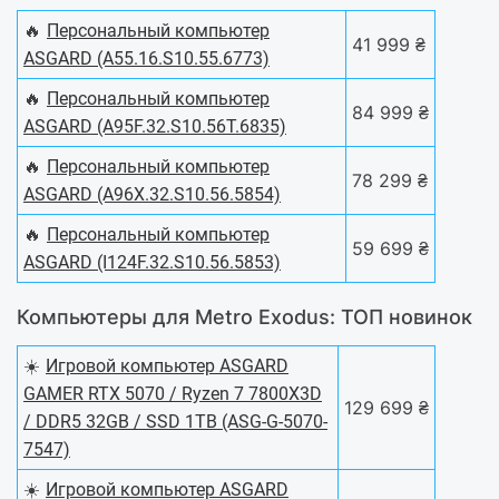
🔥
Персональный компьютер
41 999 ₴
ASGARD (A55.16.S10.55.6773)
🔥
Персональный компьютер
84 999 ₴
ASGARD (A95F.32.S10.56T.6835)
🔥
Персональный компьютер
78 299 ₴
ASGARD (A96X.32.S10.56.5854)
🔥
Персональный компьютер
59 699 ₴
ASGARD (I124F.32.S10.56.5853)
Компьютеры для Metro Exodus: ТОП новинок
☀️
Игровой компьютер ASGARD
GAMER RTX 5070 / Ryzen 7 7800X3D
129 699 ₴
/ DDR5 32GB / SSD 1TB (ASG-G-5070-
7547)
☀️
Игровой компьютер ASGARD