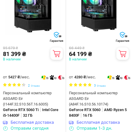
36
36
Гарантия
Гарантия
95 679 ₴
66 449 ₴
81 399 ₴
64 199 ₴
В наличии
В наличии
от
/мес.
от
/мес.
5427 ₴
4280 ₴
15
10
15
15
10
15
2
3
Отзыва
Отзыва
Персональный компьютер
Персональный компьютер
ASGARD Eir
ASGARD Eir
(I144F.32.S10.56T.16.6005)
(A84F.16.S10.56.10174)
|
|
GeForce RTX 5060 Ti
Intel Core
GeForce RTX 5060
AMD Ryzen 5
|
|
i5-14400F
32 ГБ
8400F
16 ГБ
Бесплатная доставка
Бесплатная доставка
Отправим сегодня
Отправим 1-3 дн.