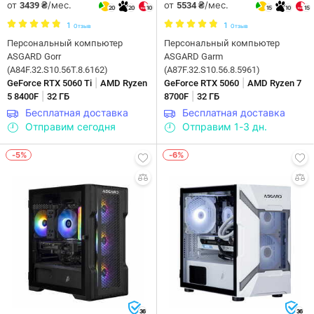
от
/мес.
от
/мес.
3439 ₴
5534 ₴
20
20
10
15
10
15
1
1
Отзыв
Отзыв
Персональный компьютер
Персональный компьютер
ASGARD Gorr
ASGARD Garm
(A84F.32.S10.56T.8.6162)
(A87F.32.S10.56.8.5961)
|
|
GeForce RTX 5060 Ti
AMD Ryzen
GeForce RTX 5060
AMD Ryzen 7
|
|
5 8400F
32 ГБ
8700F
32 ГБ
Бесплатная доставка
Бесплатная доставка
Отправим сегодня
Отправим 1-3 дн.
-5%
-6%
36
36