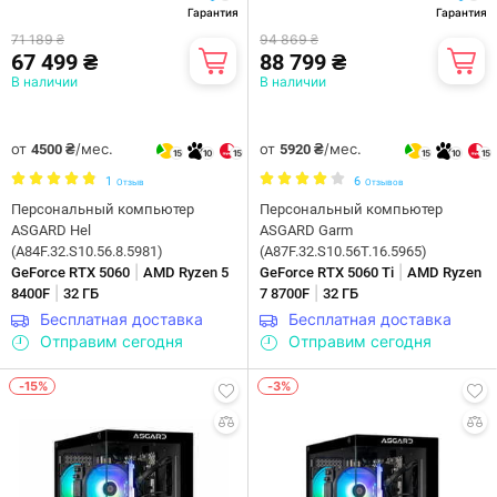
Гарантия
Гарантия
71 189 ₴
94 869 ₴
67 499 ₴
88 799 ₴
В наличии
В наличии
от
/мес.
от
/мес.
4500 ₴
5920 ₴
15
10
15
15
10
15
1
6
Отзыв
Отзывов
Персональный компьютер
Персональный компьютер
ASGARD Hel
ASGARD Garm
(A84F.32.S10.56.8.5981)
(A87F.32.S10.56T.16.5965)
|
|
GeForce RTX 5060
AMD Ryzen 5
GeForce RTX 5060 Ti
AMD Ryzen
|
|
8400F
32 ГБ
7 8700F
32 ГБ
Бесплатная доставка
Бесплатная доставка
Отправим сегодня
Отправим сегодня
-15%
-3%