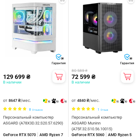
36
36
Гарантия
Гарантия
80 589 ₴
129 699 ₴
72 599 ₴
В наличии
В наличии
от
/мес.
от
/мес.
8647 ₴
4840 ₴
15
10
15
15
10
15
8
1
Отзывов
Отзыв
Персональный компьютер
Персональный компьютер
ASGARD (A78X3D.32.S20.57.6290)
ASGARD Muninn
(A75F.32.S10.56.10015)
|
|
GeForce RTX 5070
AMD Ryzen 7
GeForce RTX 5060
AMD Ryzen 5