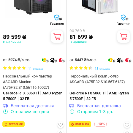
36
36
Гарантия
Гарантия
90 769 ₴
89 599 ₴
81 699 ₴
В наличии
В наличии
от
/мес.
от
/мес.
5974 ₴
5447 ₴
15
10
15
15
10
15
11
13
Отзывов
Отзывов
Персональный компьютер
Персональный компьютер
ASGARD Muninn
ASGARD (A75F.32.S10.56T.6137)
(A75F.32.S10.56T16.10027)
|
|
GeForce RTX 5060 Ti
AMD Ryzen
GeForce RTX 5060 Ti
AMD Ryzen
|
|
5 7500F
32 ГБ
5 7500F
32 ГБ
Бесплатная доставка
Бесплатная доставка
Отправим сегодня
Отправим 1-3 дн.
-10%
BEST CLICK
BEST CLICK