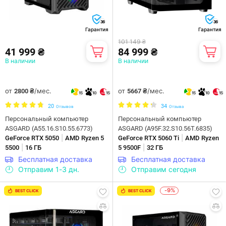
36
36
Гарантия
Гарантия
101 149 ₴
41 999 ₴
84 999 ₴
В наличии
В наличии
от
/мес.
от
/мес.
2800 ₴
5667 ₴
15
10
15
15
10
15
20
34
Отзывов
Отзыва
Персональный компьютер
Персональный компьютер
ASGARD (A55.16.S10.55.6773)
ASGARD (A95F.32.S10.56T.6835)
|
|
GeForce RTX 5050
AMD Ryzen 5
GeForce RTX 5060 Ti
AMD Ryzen
|
|
5500
16 ГБ
5 9500F
32 ГБ
Бесплатная доставка
Бесплатная доставка
Отправим 1-3 дн.
Отправим сегодня
-9%
BEST CLICK
BEST CLICK