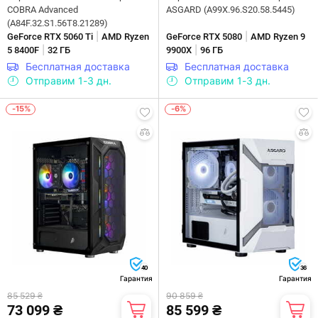
COBRA Advanced
ASGARD (A99X.96.S20.58.5445)
(A84F.32.S1.56T8.21289)
|
|
GeForce RTX 5060 Ti
AMD Ryzen
GeForce RTX 5080
AMD Ryzen 9
|
|
5 8400F
32 ГБ
9900X
96 ГБ
Бесплатная доставка
Бесплатная доставка
Отправим 1-3 дн.
Отправим 1-3 дн.
-15%
-6%
40
36
Гарантия
Гарантия
85 529 ₴
90 859 ₴
73 099 ₴
85 599 ₴