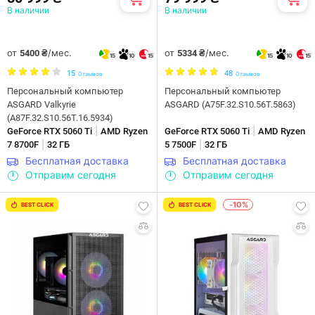
В наличии
В наличии
от
/мес.
от
/мес.
5400 ₴
5334 ₴
15
10
15
15
10
15
15
48
Отзывов
Отзывов
Персональный компьютер
Персональный компьютер
ASGARD Valkyrie
ASGARD (A75F.32.S10.56T.5863)
(A87F.32.S10.56T.16.5934)
|
|
GeForce RTX 5060 Ti
AMD Ryzen
GeForce RTX 5060 Ti
AMD Ryzen
|
|
7 8700F
32 ГБ
5 7500F
32 ГБ
Бесплатная доставка
Бесплатная доставка
Отправим сегодня
Отправим сегодня
-10%
BEST CLICK
BEST CLICK