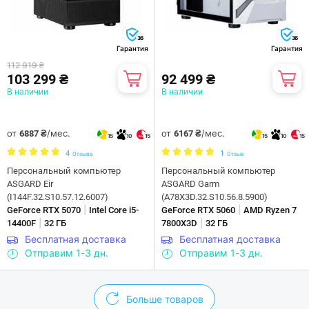
36
36
Гарантия
Гарантия
112 919 ₴
103 299 ₴
92 499 ₴
В наличии
В наличии
от
/мес.
от
/мес.
6887 ₴
6167 ₴
15
10
15
15
10
15
4
1
Отзыва
Отзыв
Персональный компьютер
Персональный компьютер
ASGARD Eir
ASGARD Garm
(I144F.32.S10.57.12.6007)
(A78X3D.32.S10.56.8.5900)
|
|
GeForce RTX 5070
Intel Core i5-
GeForce RTX 5060
AMD Ryzen 7
|
|
14400F
32 ГБ
7800X3D
32 ГБ
Бесплатная доставка
Бесплатная доставка
Отправим 1-3 дн.
Отправим 1-3 дн.
Больше товаров