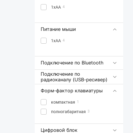
1хАА
4
Питание мыши
1хАА
4
Подключение по Bluetooth
Подключение по
радиоканалу (USB-ресивер)
Форм-фактор клавиатуры
компактная
1
полногабаритная
3
Цифровой блок