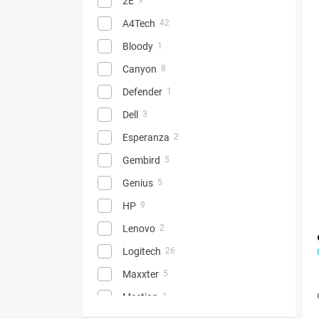
2E
A4Tech
42
Bloody
1
Canyon
8
Defender
1
Dell
3
Esperanza
2
Gembird
5
Genius
5
HP
9
Lenovo
2
Logitech
26
Maxxter
5
Meetion
1
2