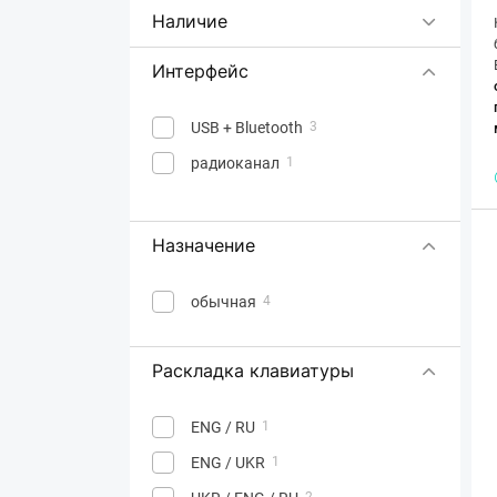
MSI
Наличие
Philips
1
Интерфейс
Rapoo
4
REAL-EL
3
USB + Bluetooth
3
Vinga
2
радиоканал
1
Xiaomi
1
Xtrike Me
2
Назначение
обычная
4
Раскладка клавиатуры
ENG / RU
1
ENG / UKR
1
2