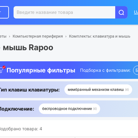
г
U
шеты
Компьютерная периферия
Комплекты: клавиатура и мышь
+ мышь Rapoo
Популярные фильтры
Подборка с фильтрами:
Б
Тип клавиш клавиатуры:
мембранный механизм клавиш
4
Подключение:
беспроводное подключение
4
одобрано товара:
4