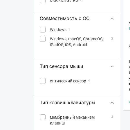
UKR / ENG / RU
Совместимость с ОС
Windows
1
Windows, macOS, ChromeOS,
3
iPadOS, iOS, Android
Тип сенсора мыши
оптический сенсор
4
Тип клавиш клавиатуры
мембранный механизм
4
клавиш