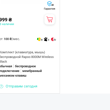
24
Гарантия
999 ₴
В наличии
от
/мес.
100 ₴
10
6
10
Комплект (клавиатура, мышь)
беспроводной Rapoo 8000M Wireless
Black
|
обычная
беспроводное
|
подключение
мембранный
механизм клавиш
Отправим сегодня