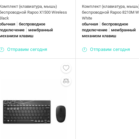
Комплект (клавиатура, мышь)
Комплект (клавиатура, мышь
беспроводной Rapoo X1500 Wireless
беспроводной Rapoo 8210М Wi
Black
White
|
|
обычная
беспроводное
обычная
беспроводное
|
|
подключение
мембранный
подключение
мембранный
механизм клавиш
механизм клавиш
Отправим сегодня
Отправим сегодня