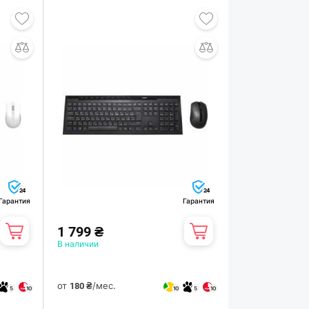
24
24
Гарантия
Гарантия
1 799 ₴
В наличии
от
/мес.
180 ₴
5
10
10
5
10