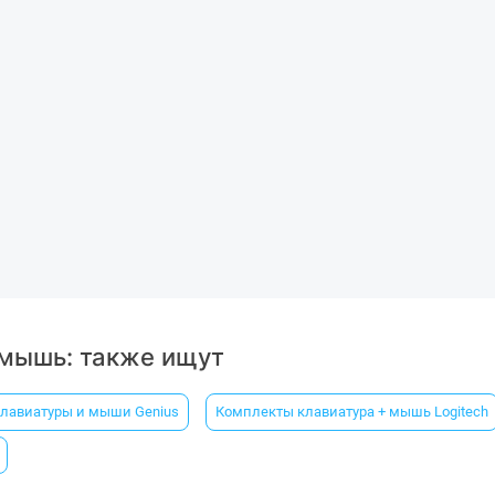
 мышь: также ищут
лавиатуры и мыши Genius
Комплекты клавиатура + мышь Logitech