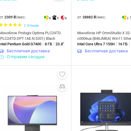
от
/мес.
от
/мес.
2309 ₴
28882 ₴
12
8
12
2
2
Отзыва
Моноблок Prologix Optima PLC24TD
Моноблок HP OmniStudio X 32-
(PLC24TD.OPT.1AE.N.5201) Black
c0006ua (B46JMEA) Win11 Silve
|
|
|
Intel Pentium Gold G7400
8 ГБ
23.8"
Intel Core Ultra 7 155H
16 ГБ
Бесплатная доставка
Бесплатная доставка
Отправим сегодня