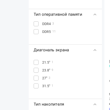
Тип оперативной памяти
DDR4
3
DDR5
11
Диагональ экрана
21.5"
1
23.8"
9
27"
3
31.5"
1
Тип накопителя