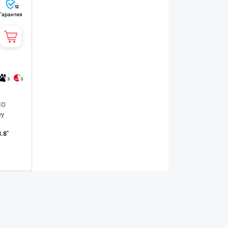
12
Гарантия
3
3
IO
ey
.8"