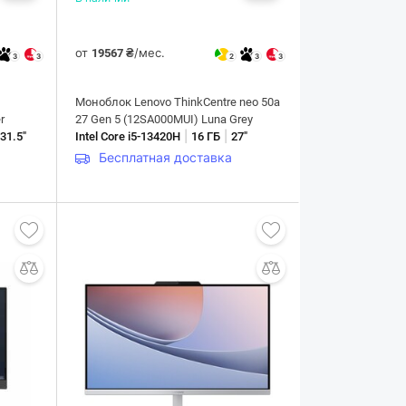
от
/мес.
19567 ₴
3
3
2
3
3
Моноблок Lenovo ThinkCentre neo 50a
r
27 Gen 5 (12SA000MUI) Luna Grey
|
|
|
31.5"
Intel Core i5-13420H
16 ГБ
27"
Бесплатная доставка