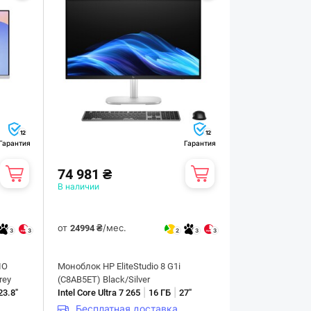
12
12
Гарантия
Гарантия
74 981 ₴
В наличии
от
/мес.
24994 ₴
3
3
2
3
3
IO
Моноблок HP EliteStudio 8 G1i
rey
(C8AB5ET) Black/Silver
|
|
23.8"
Intel Core Ultra 7 265
16 ГБ
27"
Бесплатная доставка