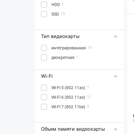
HDD
1
SSD
13
Тип видеокарты
интегрированная
13
дискретная
1
Wi-Fi
Wi-Fi 5 (802.11ac)
1
Wi-Fi 6 (802.11ax)
11
Wi-Fi 7 (802.11be)
2
Объем памяти видеокарты