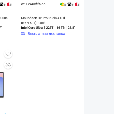
от
/мес.
17940 ₴
3
3
2
3
3
000ua
Моноблок HP ProStudio 4 G1i
(BY7E5ET) Black
|
|
7"
Intel Core Ultra 5 225T
16 ГБ
23.8"
Бесплатная доставка