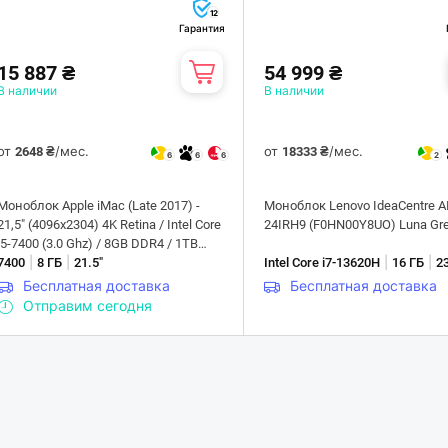
12
Гарантия
15 887 ₴
54 999 ₴
В наличии
В наличии
от
/мес.
от
/мес.
2648 ₴
18333 ₴
6
6
6
2
Моноблок Apple iMac (Late 2017) -
Моноблок Lenovo IdeaCentre A
21,5" (4096x2304) 4K Retina / Intel Core
24IRH9 (F0HN00Y8UO) Luna Gr
i5-7400 (3.0 Ghz) / 8GB DDR4 / 1TB
|
|
|
|
HDD / Radeon Pro 555, 2GB / MacOS
7400
8 ГБ
21.5"
Intel Core i7-13620H
16 ГБ
23
Monterey - Б/у
Бесплатная доставка
Бесплатная доставка
Отправим сегодня