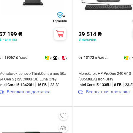
36
Гарантия
57 199 ₴
39 514 ₴
В наличии
В наличии
от
/мес.
от
/мес.
19067 ₴
13172 ₴
2
3
3
2
Моноблок Lenovo ThinkCentre neo 50a
Моноблок HP ProOne 240 G10
24 Gen 5 (12SC000RUI) Luna Grey
(885M8EA) Iron Gray
|
|
|
|
Intel Core i5-13420H
16 ГБ
23.8"
Intel Core i5-1335U
8 ГБ
23.8
Бесплатная доставка
Бесплатная доставка