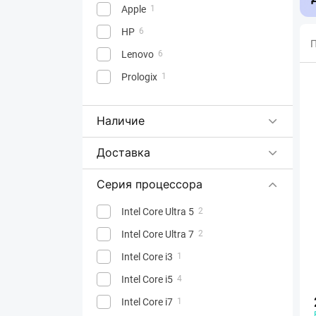
Apple
1
HP
6
П
Lenovo
6
Prologix
1
Наличие
Доставка
Серия процессора
Intel Core Ultra 5
2
Intel Core Ultra 7
2
Intel Core i3
1
Intel Core i5
4
Intel Core i7
1