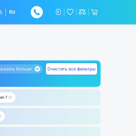
A
RU
оказать больше
Очистить все фильтры
en 7
2
2