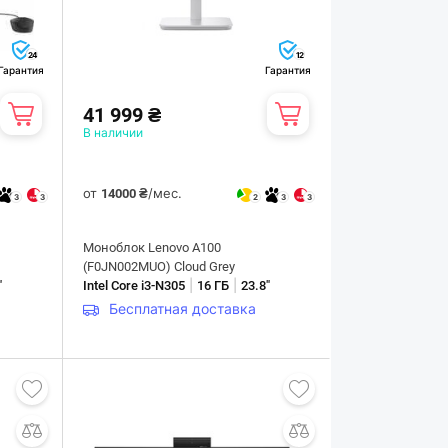
24
12
Гарантия
Гарантия
41 999 ₴
В наличии
от
/мес.
14000 ₴
3
3
2
3
3
Моноблок Lenovo A100
(F0JN002MUO) Cloud Grey
|
|
"
Intel Core i3-N305
16 ГБ
23.8"
Бесплатная доставка