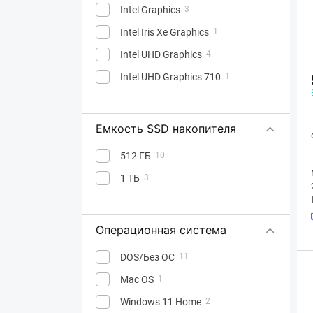
Intel Graphics
3
Intel Iris Xe Graphics
1
Intel UHD Graphics
4
Intel UHD Graphics 710
1
Емкость SSD накопителя
512 ГБ
10
1 ТБ
3
Операционная система
DOS/Без ОС
11
Mac OS
1
Windows 11 Home
2