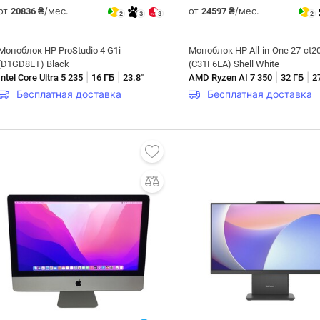
от
/мес.
от
/мес.
20836 ₴
24597 ₴
2
3
3
2
Моноблок HP ProStudio 4 G1i
Моноблок HP All-in-One 27-ct2
(D1GD8ET) Black
(C31F6EA) Shell White
|
|
|
|
Intel Core Ultra 5 235
16 ГБ
23.8"
AMD Ryzen AI 7 350
32 ГБ
2
Бесплатная доставка
Бесплатная доставка