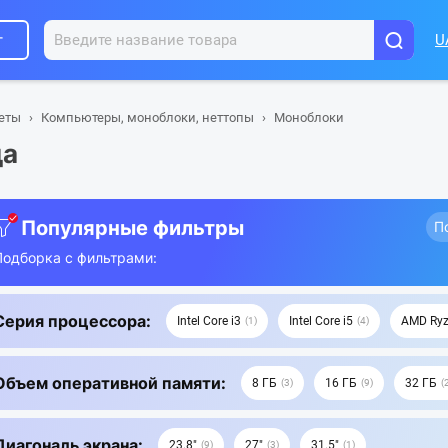
г
U
шеты
Компьютеры, моноблоки, неттопы
Моноблоки
да
Популярные фильтры
П
Подборка с фильтрами:
Серия процессора:
Intel Core i3
Intel Core i5
AMD Ryz
1
4
Объем оперативной памяти:
8 ГБ
16 ГБ
32 ГБ
3
9
Диагональ экрана:
23.8"
27"
31.5"
9
3
1