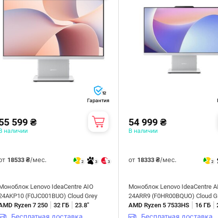
12
Гарантия
55 599 ₴
54 999 ₴
В наличии
В наличии
от
/мес.
от
/мес.
18533 ₴
18333 ₴
2
3
3
2
Моноблок Lenovo IdeaCentre AIO
Моноблок Lenovo IdeaCentre A
24AKP10 (F0JC001BUO) Cloud Grey
24ARR9 (F0HR00BQUO) Cloud G
|
|
|
|
AMD Ryzen 7 250
32 ГБ
23.8"
AMD Ryzen 5 7533HS
16 ГБ
Бесплатная доставка
Бесплатная доставка