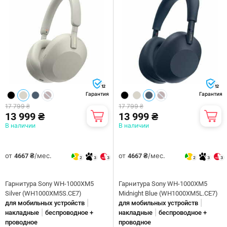
12
12
Гарантия
Гарантия
17 799 ₴
17 799 ₴
13 999 ₴
13 999 ₴
В наличии
В наличии
от
/мес.
от
/мес.
4667 ₴
4667 ₴
2
3
3
2
3
3
Гарнитура Sony WH-1000XM5
Гарнитура Sony WH-1000XM5
Silver (WH1000XM5S.CE7)
Midnight Blue (WH1000XM5L.CE7)
|
|
для мобильных устройств
для мобильных устройств
|
|
накладные
беспроводное +
накладные
беспроводное +
проводное
проводное