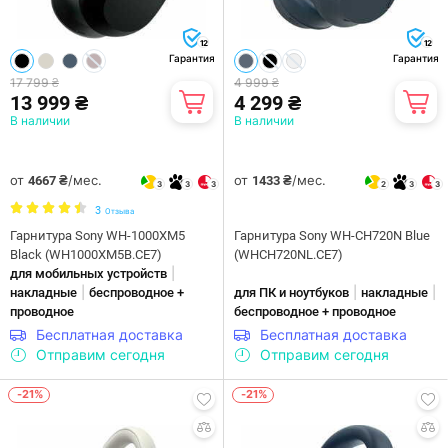
12
12
Гарантия
Гарантия
17 799 ₴
4 999 ₴
13 999 ₴
4 299 ₴
В наличии
В наличии
от
/мес.
от
/мес.
4667 ₴
1433 ₴
3
3
3
2
3
3
3
Отзыва
Гарнитура Sony WH-1000XM5
Гарнитура Sony WH-CH720N Blue
Black (WH1000XM5B.CE7)
(WHCH720NL.CE7)
|
для мобильных устройств
|
|
|
накладные
беспроводное +
для ПК и ноутбуков
накладные
проводное
беспроводное + проводное
Бесплатная доставка
Бесплатная доставка
Отправим сегодня
Отправим сегодня
-21%
-21%