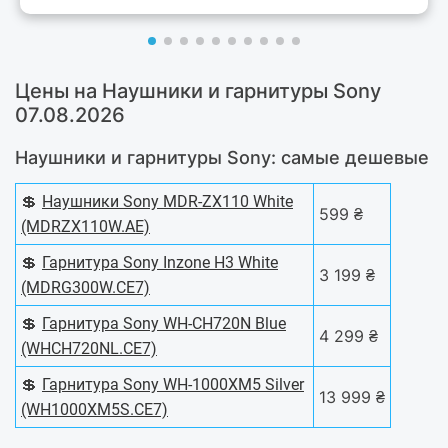
Цены на Наушники и гарнитуры Sony
07.08.2026
Наушники и гарнитуры Sony: самые дешевые
💲
Наушники Sony MDR-ZX110 White
599 ₴
(MDRZX110W.AE)
💲
Гарнитура Sony Inzone H3 White
3 199 ₴
(MDRG300W.CE7)
💲
Гарнитура Sony WH-CH720N Blue
4 299 ₴
(WHCH720NL.CE7)
💲
Гарнитура Sony WH-1000XM5 Silver
13 999 ₴
(WH1000XM5S.CE7)