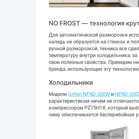
NO FROST — технология крут
Для автоматической разморозки исполь
наледь не образуется на стенках и по
ручной разморозкой, техника все сде
температуру внутри холодильника, за 
свои полезные свойства. Приведем не
бренда, использующих эту технологи
Холодильники
Модели
Grifon NFND-200W
и
NFND-200
характеристикам ничем не отличаютс
компрессором PZ75H1X, который выб
чему обеспечивается бесперебойная ра