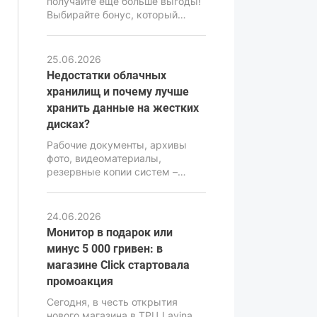
получайте ещё больше выгоды!
бюджетного класса.
Выбирайте бонус, который
подходит именно вам: монитор
в подарок или скидку -5000 грн
на компьютер. Воспользуйтесь
25.06.2026
акционным предложением и
Недостатки облачных
сделайте свою покупку ещё
хранилищ и почему лучше
выгоднее.
хранить данные на жестких
дисках?
Рабочие документы, архивы
фото, видеоматериалы,
резервные копии систем –
требуют надежного и
продуманного хранения.
Ошибка в выборе хранилища
24.06.2026
может привести к потере
Монитор в подарок или
информации, серьезным
минус 5 000 гривен: в
финансовым и репутационным
магазине Click стартовала
последствиям. Именно поэтому
вопрос выбора между
промоакция
облачными сервисами и
Сегодня, в честь открытия
локальными накопителями
нового магазина в ТРЦ Lavina