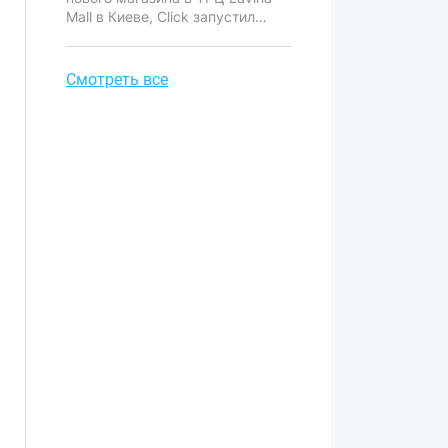
стоит особенно остро.
Mall в Киеве, Click запустил
специальную акцию для
покупателей.
Смотреть все