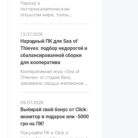
Паркур в
постапокалиптическом
открытом мире, толпы
зараженных и комплексная
физика ближнего боя – это то,
что делает Dying Light 2 одной
13.07.2026
из самых атмосферных, но в то
Народный ПК для Sea of
же время очень
Thieves: подбор недорогой и
требовательных экшен-RPG
сбалансированной сборки
последних лет. В ее основе
лежит движок C-Engine от
для кооператива
студии Techland, который за
Кооперативная игра «Sea of
красивую картинку,
Thieves» от студии Rare,
продвинутую симуляцию и
завоевала сердца миллионов
реалистичную физику требует
геймеров своей уникальной
повышенной
атмосферой, продвинутой
производительности от ПК.
физикой воды и потрясающим
09.07.2026
визуальным стилем. Но за
Выбирай свой бонус от Click:
внешне мультяшной графикой
монитор в подарок или -5000
имеется весьма мощный
грн на ПК!
движок Unreal Engine 4,
способный нагрузить даже
Покупайте ПК в Click и
современные ПК, особенно