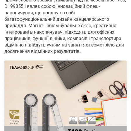
D199855 і являє собою інноваційний флеш-
накопичувач, що поєднує в собі
багатофункціональний дизайн канцелярського
приладдя. Магніт і збільшувальне скло, креативно
інтегровані в накопичувач, підходять для офісних
працівників; функції лінійки, компасів і транспортира
відмінно підійдуть учням на заняттях геометрією для
досягнення відмінних результатів.