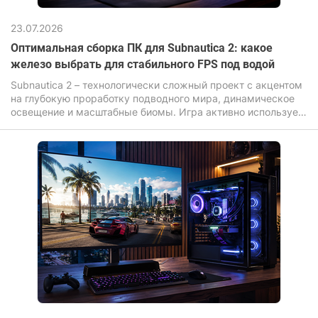
23.07.2026
Оптимальная сборка ПК для Subnautica 2: какое
железо выбрать для стабильного FPS под водой
Subnautica 2 – технологически сложный проект с акцентом
на глубокую проработку подводного мира, динамическое
освещение и масштабные биомы. Игра активно использует
современные графические эффекты: объемный свет,
сложный шейдеры воды, дальнюю прорисовку и высокую
плотность объектов, что прямо влияет на требования к
железу.