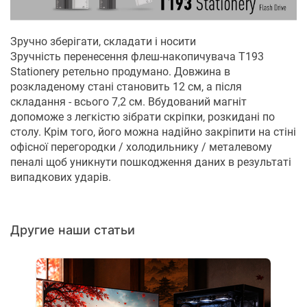
Зручно зберігати, складати і носити
Зручність перенесення флеш-накопичувача T193
Stationery ретельно продумано. Довжина в
розкладеному стані становить 12 см, а після
складання - всього 7,2 см. Вбудований магніт
допоможе з легкістю зібрати скріпки, розкидані по
столу. Крім того, його можна надійно закріпити на стіні
офісної перегородки / холодильнику / металевому
пеналі щоб уникнути пошкодження даних в результаті
випадкових ударів.
Другие наши статьи