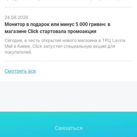
может привести к потере информации, серьезным
финансовым и репутационным последствиям. Именно
поэтому вопрос выбора между облачными сервисами и
24.06.2026
локальными накопителями стоит особенно остро.
Монитор в подарок или минус 5 000 гривен: в
магазине Click стартовала промоакция
Сегодня, в честь открытия нового магазина в ТРЦ Lavina
Mall в Киеве, Click запустил специальную акцию для
покупателей.
Смотреть все
Связаться