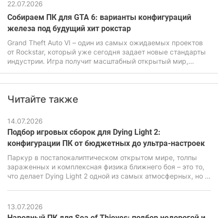
22.07.2026
Собираем ПК для GTA 6: варианты конфигураций
железа под будущий хит рокстар
Grand Theft Auto VI – один из самых ожидаемых проектов
от Rockstar, который уже сегодня задает новые стандарты
индустрии. Игра получит масштабный открытый мир,
продвинутую физику, улучшенный искусственный
интеллект, а также очень детализированную графику. Все
это будет прямо влиять на системные требования ГТА 6,
Читайте также
которые будут заметно выше чем у предыдущих частей
легендарной игры.
14.07.2026
Подбор игровых сборок для Dying Light 2:
конфигурации ПК от бюджетных до ультра-настроек
Паркур в постапокалиптическом открытом мире, толпы
зараженных и комплексная физика ближнего боя – это то,
что делает Dying Light 2 одной из самых атмосферных, но в
то же время очень требовательных экшен-RPG последних
лет. В ее основе лежит движок C-Engine от студии Techland,
который за красивую картинку, продвинутую симуляцию и
13.07.2026
реалистичную физику требует повышенной
Народный ПК для Sea of Thieves: подбор недорогой и