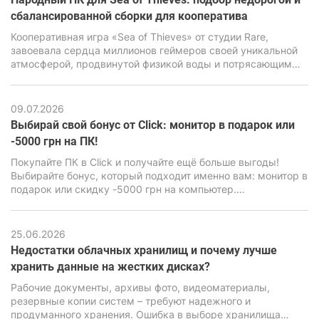
производительности от ПК.
сбалансированной сборки для кооператива
Кооперативная игра «Sea of Thieves» от студии Rare,
завоевала сердца миллионов геймеров своей уникальной
атмосферой, продвинутой физикой воды и потрясающим
визуальным стилем. Но за внешне мультяшной графикой
имеется весьма мощный движок Unreal Engine 4,
способный нагрузить даже современные ПК, особенно
09.07.2026
бюджетного класса.
Выбирай свой бонус от Click: монитор в подарок или
-5000 грн на ПК!
Покупайте ПК в Click и получайте ещё больше выгоды!
Выбирайте бонус, который подходит именно вам: монитор в
подарок или скидку -5000 грн на компьютер.
Воспользуйтесь акционным предложением и сделайте
свою покупку ещё выгоднее.
25.06.2026
Недостатки облачных хранилищ и почему лучше
хранить данные на жестких дисках?
Рабочие документы, архивы фото, видеоматериалы,
резервные копии систем – требуют надежного и
продуманного хранения. Ошибка в выборе хранилища