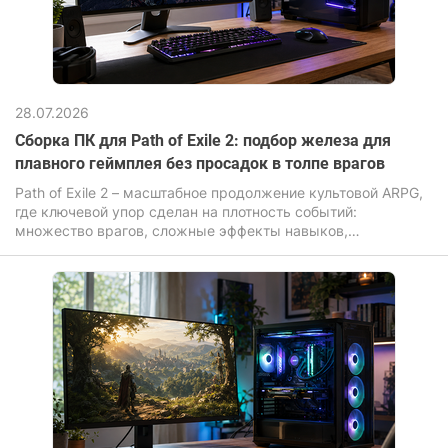
28.07.2026
Сборка ПК для Path of Exile 2: подбор железа для
плавного геймплея без просадок в толпе врагов
Path of Exile 2 – масштабное продолжение культовой ARPG,
где ключевой упор сделан на плотность событий:
множество врагов, сложные эффекты навыков,
динамическая система освещения и постоянные анимации.