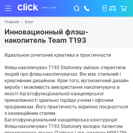
Главная
Блог
Инновационный флэш-
накопитель Team T193
Идеальное сочетание креатива и практичности
Флеш-накопичувач T193 Stationery змінює стереотипи
людей про флеш-накопичувачах. Він має стильний і
креативним дизайном. Крім того, ергономічний дизайн
виробу і можливість використання накопичувача в
якості багатофункціональної канцелярської
приналежності ідеально підійде учням і офісним
працівникам. Його практичність відмінно поєднується
з інноваційним стилем.
Багатофункціональний канцелярська конструкція
Флеш-накопичувач T193 Stationery володіє патентом
промислового зразка (Тайвань) під номером M581756,