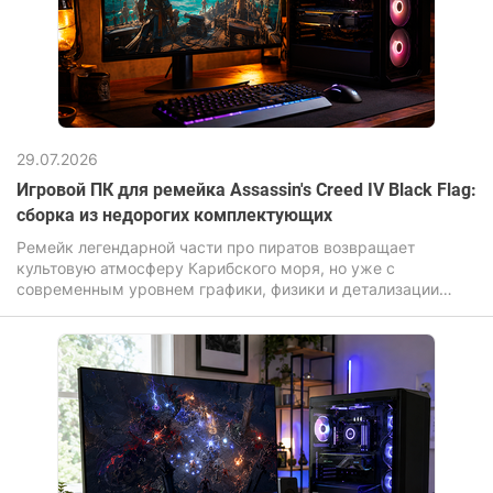
29.07.2026
Игровой ПК для ремейка Assassin's Creed IV Black Flag:
сборка из недорогих комплектующих
Ремейк легендарной части про пиратов возвращает
культовую атмосферу Карибского моря, но уже с
современным уровнем графики, физики и детализации
окружения. И если оригинал делал ставку на масштаб и
свободу, то обновленная версия Assassin's Creed Black Flag
Resynced усиливает визуальную составляющую:
переработанные текстуры, улучшенное освещение,
реалистичная вода и более «живой» открытый мир. Игра
перенесена на продвинутый движок Anvil с поддержкой
иллюминирования и трассировки лучей.