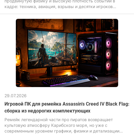
продвинутую физику и высокую плотность событий в
кадре: техника, авиация, взрывы и десятки игроков
одновременно нагружают компьютер для игр значительно
сильнее, чем большинство современных новинок.
29.07.2026
Игровой ПК для ремейка Assassin's Creed IV Black Flag:
сборка из недорогих комплектующих
Ремейк легендарной части про пиратов возвращает
культовую атмосферу Карибского моря, но уже с
современным уровнем графики, физики и детализации