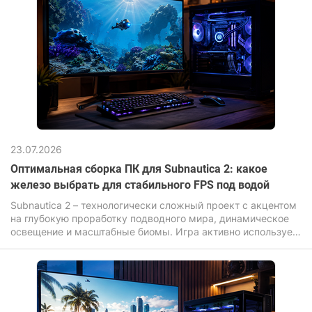
23.07.2026
Оптимальная сборка ПК для Subnautica 2: какое
железо выбрать для стабильного FPS под водой
Subnautica 2 – технологически сложный проект с акцентом
на глубокую проработку подводного мира, динамическое
освещение и масштабные биомы. Игра активно использует
современные графические эффекты: объемный свет,
сложный шейдеры воды, дальнюю прорисовку и высокую
плотность объектов, что прямо влияет на требования к
железу.