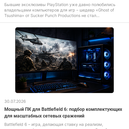
Бывшие эксклюзивы PlayStation уже давно полюбились
владельцами компьютеров для игр – шедевр «Ghost of
Tsushima» от Sucker Punch Productions не стал
исключением. Игра завораживает своими бескрайними
полями, летящими по ветру листьями сакуры и
неимоверной кинематографичностью динамичных
поединков на катанах.
30.07.2026
Мощный ПК для Battlefield 6: подбор комплектующих
для масштабных сетевых сражений
Battlefield 6 – игра, делающая ставку на реализм,