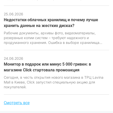
Воспользуйтесь акционным предложением и сделайте
свою покупку ещё выгоднее.
25.06.2026
Недостатки облачных хранилищ и почему лучше
хранить данные на жестких дисках?
Рабочие документы, архивы фото, видеоматериалы,
резервные копии систем – требуют надежного и
продуманного хранения. Ошибка в выборе хранилища
может привести к потере информации, серьезным
финансовым и репутационным последствиям. Именно
поэтому вопрос выбора между облачными сервисами и
24.06.2026
локальными накопителями стоит особенно остро.
Монитор в подарок или минус 5 000 гривен: в
магазине Click стартовала промоакция
Сегодня, в честь открытия нового магазина в ТРЦ Lavina
Mall в Киеве, Click запустил специальную акцию для
покупателей.
Смотреть все