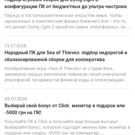
конфигурации ПК от бюджетных до ультра-настроек
Паркур в постапокалиптическом открытом мире, толпы
зараженных и комплексная физика ближнего боя – это то,
что делает Dying Light 2 одной из самых атмосферных, но в
то же время очень требовательных экшен-RPG последних
лет. В ее основе лежит движок C-Engine от студии Techland,
который за красивую картинку, продвинутую симуляцию и
13.07.2026
реалистичную физику требует повышенной
Народный ПК для Sea of Thieves: подбор недорогой и
производительности от ПК.
сбалансированной сборки для кооператива
Кооперативная игра «Sea of Thieves» от студии Rare,
завоевала сердца миллионов геймеров своей уникальной
атмосферой, продвинутой физикой воды и потрясающим
визуальным стилем. Но за внешне мультяшной графикой
имеется весьма мощный движок Unreal Engine 4,
способный нагрузить даже современные ПК, особенно
09.07.2026
бюджетного класса.
Выбирай свой бонус от Click: монитор в подарок или
-5000 грн на ПК!
Покупайте ПК в Click и получайте ещё больше выгоды!
Выбирайте бонус, который подходит именно вам: монитор в
подарок или скидку -5000 грн на компьютер.