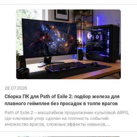
окружения. И если оригинал делал ставку на масштаб и
свободу, то обновленная версия Assassin's Creed Black Flag
Resynced усиливает визуальную составляющую:
переработанные текстуры, улучшенное освещение,
реалистичная вода и более «живой» открытый мир. Игра
перенесена на продвинутый движок Anvil с поддержкой
иллюминирования и трассировки лучей.
28.07.2026
Сборка ПК для Path of Exile 2: подбор железа для
плавного геймплея без просадок в толпе врагов
Path of Exile 2 – масштабное продолжение культовой ARPG,
где ключевой упор сделан на плотность событий:
множество врагов, сложные эффекты навыков,
динамическая система освещения и постоянные анимации.