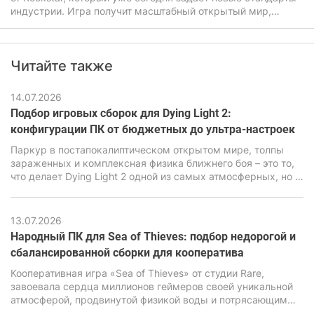
индустрии. Игра получит масштабный открытый мир,
продвинутую физику, улучшенный искусственный
интеллект, а также очень детализированную графику. Все
это будет прямо влиять на системные требования ГТА 6,
Читайте также
которые будут заметно выше чем у предыдущих частей
легендарной игры.
14.07.2026
Подбор игровых сборок для Dying Light 2:
конфигурации ПК от бюджетных до ультра-настроек
Паркур в постапокалиптическом открытом мире, толпы
зараженных и комплексная физика ближнего боя – это то,
что делает Dying Light 2 одной из самых атмосферных, но в
то же время очень требовательных экшен-RPG последних
лет. В ее основе лежит движок C-Engine от студии Techland,
который за красивую картинку, продвинутую симуляцию и
13.07.2026
реалистичную физику требует повышенной
Народный ПК для Sea of Thieves: подбор недорогой и
производительности от ПК.
сбалансированной сборки для кооператива
Кооперативная игра «Sea of Thieves» от студии Rare,
завоевала сердца миллионов геймеров своей уникальной
атмосферой, продвинутой физикой воды и потрясающим
визуальным стилем. Но за внешне мультяшной графикой