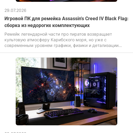
29.07.2026
Игровой ПК для ремейка Assassin's Creed IV Black Flag:
сборка из недорогих комплектующих
Ремейк легендарной части про пиратов возвращает
культовую атмосферу Карибского моря, но уже с
современным уровнем графики, физики и детализации
окружения. И если оригинал делал ставку на масштаб и
свободу, то обновленная версия Assassin's Creed Black Flag
Resynced усиливает визуальную составляющую:
переработанные текстуры, улучшенное освещение,
реалистичная вода и более «живой» открытый мир. Игра
перенесена на продвинутый движок Anvil с поддержкой
иллюминирования и трассировки лучей.