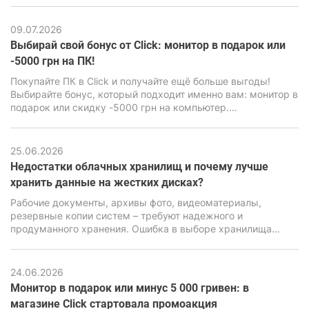
имеется весьма мощный движок Unreal Engine 4,
способный нагрузить даже современные ПК, особенно
09.07.2026
бюджетного класса.
Выбирай свой бонус от Click: монитор в подарок или
-5000 грн на ПК!
Покупайте ПК в Click и получайте ещё больше выгоды!
Выбирайте бонус, который подходит именно вам: монитор в
подарок или скидку -5000 грн на компьютер.
Воспользуйтесь акционным предложением и сделайте
свою покупку ещё выгоднее.
25.06.2026
Недостатки облачных хранилищ и почему лучше
хранить данные на жестких дисках?
Рабочие документы, архивы фото, видеоматериалы,
резервные копии систем – требуют надежного и
продуманного хранения. Ошибка в выборе хранилища
может привести к потере информации, серьезным
финансовым и репутационным последствиям. Именно
поэтому вопрос выбора между облачными сервисами и
24.06.2026
локальными накопителями стоит особенно остро.
Монитор в подарок или минус 5 000 гривен: в
магазине Click стартовала промоакция