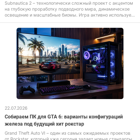
Subnautica 2 – технологически сложный проект с акцентом
на глубокую проработку подводного мира, динамическое
освещение и масштабные биомы. Игра активно использует
современные графические эффекты: объемный свет,
сложный шейдеры воды, дальнюю прорисовку и высокую
плотность объектов, что прямо влияет на требования к
железу.
22.07.2026
Собираем ПК для GTA 6: варианты конфигураций
железа под будущий хит рокстар
Grand Theft Auto VI – один из самых ожидаемых проектов
от Rockstar, который уже сегодня задает новые стандарты