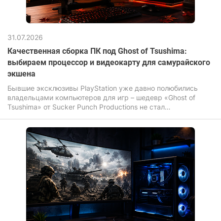
31.07.2026
Качественная сборка ПК под Ghost of Tsushima:
выбираем процессор и видеокарту для самурайского
экшена
Бывшие эксклюзивы PlayStation уже давно полюбились
владельцами компьютеров для игр – шедевр «Ghost of
Tsushima» от Sucker Punch Productions не стал
исключением. Игра завораживает своими бескрайними
полями, летящими по ветру листьями сакуры и
неимоверной кинематографичностью динамичных
поединков на катанах.