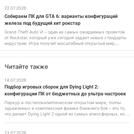
22.07.2026
Собираем ПК для GTA 6: варианты конфигураций
железа под будущий хит рокстар
Grand Theft Auto VI – один из самых ожидаемых проектов
от Rockstar, который уже сегодня задает новые стандарты
индустрии. Игра получит масштабный открытый мир,
продвинутую физику, улучшенный искусственный
интеллект, а также очень детализированную графику. Все
это будет прямо влиять на системные требования ГТА 6,
Читайте также
которые будут заметно выше чем у предыдущих частей
легендарной игры.
14.07.2026
Подбор игровых сборок для Dying Light 2:
конфигурации ПК от бюджетных до ультра-настроек
Паркур в постапокалиптическом открытом мире, толпы
зараженных и комплексная физика ближнего боя – это то,
что делает Dying Light 2 одной из самых атмосферных, но в
то же время очень требовательных экшен-RPG последних
лет. В ее основе лежит движок C-Engine от студии Techland,
который за красивую картинку, продвинутую симуляцию и
13.07.2026