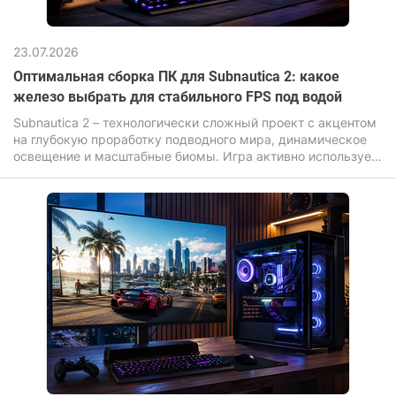
23.07.2026
Оптимальная сборка ПК для Subnautica 2: какое
железо выбрать для стабильного FPS под водой
Subnautica 2 – технологически сложный проект с акцентом
на глубокую проработку подводного мира, динамическое
освещение и масштабные биомы. Игра активно использует
современные графические эффекты: объемный свет,
сложный шейдеры воды, дальнюю прорисовку и высокую
плотность объектов, что прямо влияет на требования к
железу.