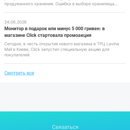
продуманного хранения. Ошибка в выборе хранилища
может привести к потере информации, серьезным
финансовым и репутационным последствиям. Именно
поэтому вопрос выбора между облачными сервисами и
24.06.2026
локальными накопителями стоит особенно остро.
Монитор в подарок или минус 5 000 гривен: в
магазине Click стартовала промоакция
Сегодня, в честь открытия нового магазина в ТРЦ Lavina
Mall в Киеве, Click запустил специальную акцию для
покупателей.
Смотреть все
Связаться