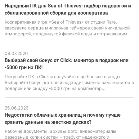
реалистичную физику требует повышенной
Народный ПК для Sea of Thieves: подбор недорогой и
производительности от ПК.
сбалансированной сборки для кооператива
Кооперативная игра «Sea of Thieves» от студии Rare,
завоевала сердца миллионов геймеров своей уникальной
атмосферой, продвинутой физикой воды и потрясающим
визуальным стилем. Но за внешне мультяшной графикой
имеется весьма мощный движок Unreal Engine 4,
способный нагрузить даже современные ПК, особенно
09.07.2026
бюджетного класса.
Выбирай свой бонус от Click: монитор в подарок или
-5000 грн на ПК!
Покупайте ПК в Click и получайте ещё больше выгоды!
Выбирайте бонус, который подходит именно вам: монитор в
подарок или скидку -5000 грн на компьютер.
Воспользуйтесь акционным предложением и сделайте
свою покупку ещё выгоднее.
25.06.2026
Недостатки облачных хранилищ и почему лучше
хранить данные на жестких дисках?
Рабочие документы, архивы фото, видеоматериалы,
резервные копии систем – требуют надежного и