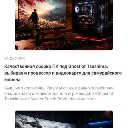
31.07.2026
Качественная сборка ПК под Ghost of Tsushima:
выбираем процессор и видеокарту для самурайского
экшена
Бывшие эксклюзивы PlayStation уже давно полюбились
владельцами компьютеров для игр – шедевр «Ghost of
Tsushima» от Sucker Punch Productions не стал
исключением. Игра завораживает своими бескрайними
полями, летящими по ветру листьями сакуры и
неимоверной кинематографичностью динамичных
поединков на катанах.