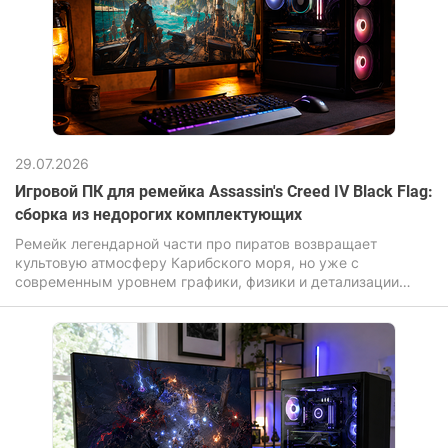
29.07.2026
Игровой ПК для ремейка Assassin's Creed IV Black Flag:
сборка из недорогих комплектующих
Ремейк легендарной части про пиратов возвращает
культовую атмосферу Карибского моря, но уже с
современным уровнем графики, физики и детализации
окружения. И если оригинал делал ставку на масштаб и
свободу, то обновленная версия Assassin's Creed Black Flag
Resynced усиливает визуальную составляющую:
переработанные текстуры, улучшенное освещение,
реалистичная вода и более «живой» открытый мир. Игра
перенесена на продвинутый движок Anvil с поддержкой
иллюминирования и трассировки лучей.