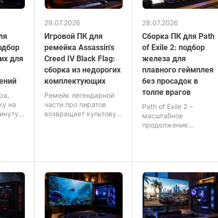
29.07.2026
28.07.2026
ля
Игровой ПК для
Сборка ПК для Path
подбор
ремейка Assassin's
of Exile 2: подбор
их для
Creed IV Black Flag:
железа для
сборка из недорогих
плавного геймплея
ений
комплектующих
без просадок в
толпе врагов
гра,
Ремейк легендарной
ку на
части про пиратов
Path of Exile 2 –
винутую
возвращает культовую
масштабное
кую
атмосферу Карибского
продолжение
тий в
моря, но уже с
культовой ARPG, где
современным
ключевой упор сдела
ы и
уровнем графики,
на плотность событий:
в
физики и детализации
множество врагов,
окружения. И если
сложные эффекты
пьютер
оригинал делал ставку
навыков,
ельно
на масштаб и свободу,
динамическая
то обновленная версия
система освещения и
Assassin's Creed Black
постоянные анимации
овинок.
Flag Resynced