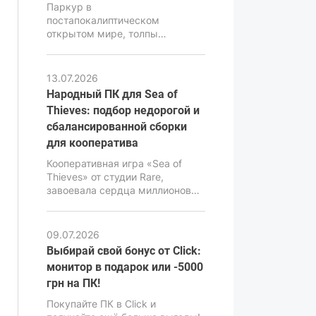
Паркур в
постапокалиптическом
открытом мире, толпы
зараженных и комплексная
физика ближнего боя – это то,
что делает Dying Light 2 одной
13.07.2026
из самых атмосферных, но в то
Народный ПК для Sea of
же время очень
Thieves: подбор недорогой и
требовательных экшен-RPG
сбалансированной сборки
последних лет. В ее основе
лежит движок C-Engine от
для кооператива
студии Techland, который за
Кооперативная игра «Sea of
красивую картинку,
Thieves» от студии Rare,
продвинутую симуляцию и
завоевала сердца миллионов
реалистичную физику требует
геймеров своей уникальной
повышенной
атмосферой, продвинутой
производительности от ПК.
физикой воды и потрясающим
09.07.2026
визуальным стилем. Но за
Выбирай свой бонус от Click:
внешне мультяшной графикой
монитор в подарок или -5000
имеется весьма мощный
грн на ПК!
движок Unreal Engine 4,
способный нагрузить даже
Покупайте ПК в Click и
современные ПК, особенно