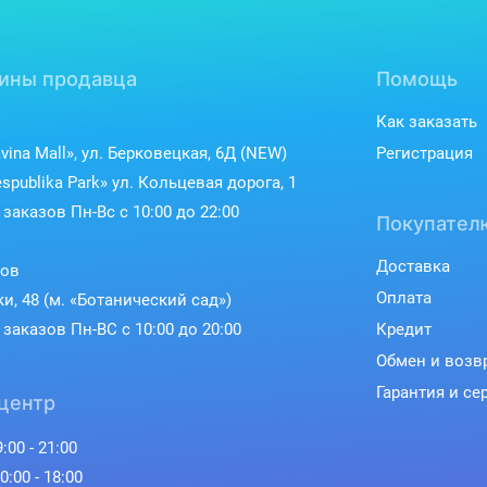
детализированную
объемный свет,
графику. Все это буде
сложный шейдеры
прямо влиять на
воды, дальнюю
системные
прорисовку и высокую
ины продавца
Помощь
требования ГТА 6,
плотность объектов,
которые будут
что прямо влияет на
Как заказать
заметно выше чем у
требования к железу.
vina Mall», ул. Берковецкая, 6Д (NEW)
предыдущих частей
Регистрация
легендарной игры.
spublika Park» ул. Кольцевая дорога, 1
заказов Пн-Вс с 10:00 до 22:00
Покупател
Доставка
ков
Оплата
ки, 48 (м. «Ботанический сад»)
заказов Пн-ВС с 10:00 до 20:00
Кредит
Обмен и возв
Гарантия и се
центр
:00 - 21:00
0:00 - 18:00