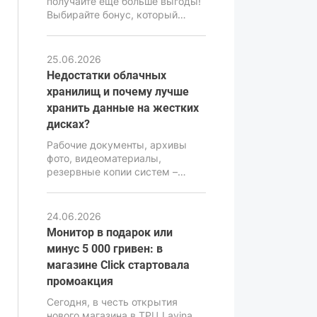
получайте ещё больше выгоды!
бюджетного класса.
Выбирайте бонус, который
подходит именно вам: монитор
в подарок или скидку -5000 грн
на компьютер. Воспользуйтесь
25.06.2026
акционным предложением и
Недостатки облачных
сделайте свою покупку ещё
хранилищ и почему лучше
выгоднее.
хранить данные на жестких
дисках?
Рабочие документы, архивы
фото, видеоматериалы,
резервные копии систем –
требуют надежного и
продуманного хранения.
Ошибка в выборе хранилища
24.06.2026
может привести к потере
Монитор в подарок или
информации, серьезным
минус 5 000 гривен: в
финансовым и репутационным
магазине Click стартовала
последствиям. Именно поэтому
вопрос выбора между
промоакция
облачными сервисами и
Сегодня, в честь открытия
локальными накопителями
нового магазина в ТРЦ Lavina