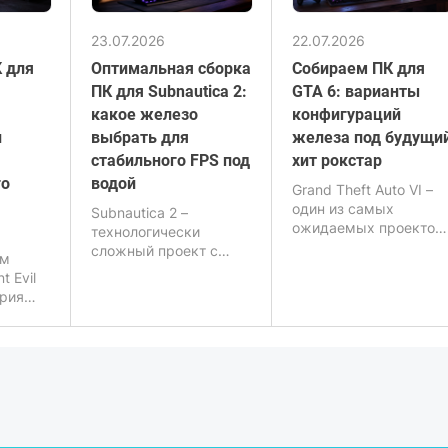
усиливает визуальную
составляющую:
23.07.2026
22.07.2026
переработанные
 для
Оптимальная сборка
Собираем ПК для
текстуры, улучшенное
освещение,
ПК для Subnautica 2:
GTA 6: варианты
реалистичная вода и
какое железо
конфигураций
более «живой»
и
выбрать для
железа под будущи
открытый мир. Игра
стабильного FPS под
хит рокстар
перенесена на
го
водой
продвинутый движок
Grand Theft Auto VI –
Anvil с поддержкой
один из самых
Subnautica 2 –
иллюминирования и
ожидаемых проектов
технологически
трассировки лучей.
от Rockstar, который
сложный проект с
ым
уже сегодня задает
акцентом на глубокую
t Evil
новые стандарты
проработку
трия
индустрии. Игра
подводного мира,
получит масштабный
динамическое
на
открытый мир,
освещение и
продвинутую физику,
масштабные биомы.
й
улучшенный
Игра активно
искусственный
использует
интеллект, а также
современные
очень
графические эффекты: