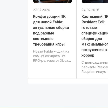
своими бескрайними
полями, летящими по
27.07.2026
24.07.2026
ветру листьями
сакуры и неимоверной
Конфигурации ПК
Кастомный ПК
кинематографичностью
для новой Fable:
Resident Evil:
динамичных
актуальные сборки
готовые
поединков на катанах.
под разные
спецификаци
системные
сборок для
требования игры
максимально
погружения в
Новая Fable – один из
хоррор
самых ожидаемых
RPG-релизов от Xbox
С долгожданн
Game Studios, который
релизом Residen
должен перезапустить
Requiem индус
культовую серию с
интерактивных
современным
ужасов вышла 
уровнем графики,
новый
физики и
технологически
постобработки мира.
уровень.