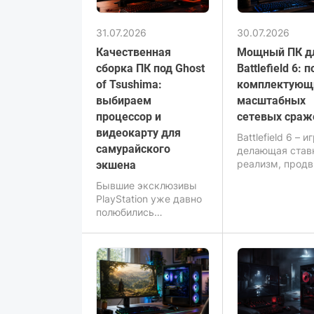
31.07.2026
30.07.2026
Качественная
Мощный ПК д
сборка ПК под Ghost
Battlefield 6: 
of Tsushima:
комплектующ
выбираем
масштабных
процессор и
сетевых сраж
видеокарту для
Battlefield 6 – и
самурайского
делающая став
реализм, прод
экшена
физику и высо
Бывшие эксклюзивы
плотность собы
PlayStation уже давно
кадре: техника,
полюбились
авиация, взрыв
владельцами
десятки игроко
компьютеров для игр –
одновременно
шедевр «Ghost of
нагружают ком
Tsushima» от Sucker
для игр значит
Punch Productions не
сильнее, чем
стал исключением.
большинство
Игра завораживает
современных н