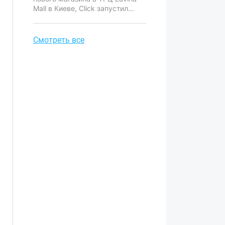
стоит особенно остро.
Mall в Киеве, Click запустил
специальную акцию для
покупателей.
Смотреть все