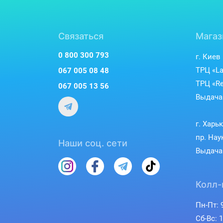
Связаться
Магаз
0 800 300 793
г. Киев
ТРЦ «La
067 005 08 48
ТРЦ «Re
067 005 13 56
Выдача 
г. Харь
пр. Нау
Наши соц. сети
Выдача 
Колл-
Пн-Пт: 9
Сб-Вс: 1