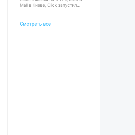
стоит особенно остро.
Mall в Киеве, Click запустил
специальную акцию для
покупателей.
Смотреть все