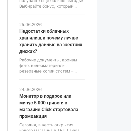
получайте ещё больше выгоды!
бюджетного класса.
Выбирайте бонус, который
подходит именно вам: монитор
в подарок или скидку -5000 грн
на компьютер. Воспользуйтесь
25.06.2026
акционным предложением и
Недостатки облачных
сделайте свою покупку ещё
хранилищ и почему лучше
выгоднее.
хранить данные на жестких
дисках?
Рабочие документы, архивы
фото, видеоматериалы,
резервные копии систем –
требуют надежного и
продуманного хранения.
Ошибка в выборе хранилища
24.06.2026
может привести к потере
Монитор в подарок или
информации, серьезным
минус 5 000 гривен: в
финансовым и репутационным
магазине Click стартовала
последствиям. Именно поэтому
вопрос выбора между
промоакция
облачными сервисами и
Сегодня, в честь открытия
локальными накопителями
нового магазина в ТРЦ Lavina