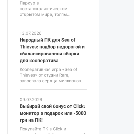
Паркур в
постапокалиптическом
открытом мире, толпы
зараженных и комплексная
физика ближнего боя – это то,
что делает Dying Light 2 одной
13.07.2026
из самых атмосферных, но в то
Народный ПК для Sea of
же время очень
Thieves: подбор недорогой и
требовательных экшен-RPG
сбалансированной сборки
последних лет. В ее основе
лежит движок C-Engine от
для кооператива
студии Techland, который за
Кооперативная игра «Sea of
красивую картинку,
Thieves» от студии Rare,
продвинутую симуляцию и
завоевала сердца миллионов
реалистичную физику требует
геймеров своей уникальной
повышенной
атмосферой, продвинутой
производительности от ПК.
физикой воды и потрясающим
09.07.2026
визуальным стилем. Но за
Выбирай свой бонус от Click:
внешне мультяшной графикой
монитор в подарок или -5000
имеется весьма мощный
грн на ПК!
движок Unreal Engine 4,
способный нагрузить даже
Покупайте ПК в Click и
современные ПК, особенно