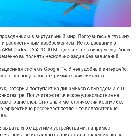
проводником в виртуальный мир. Погрузитесь в глубину
й и реалистичным изображением. Использование в
 ARM Cortex CA53 1500 МГц делает телевизоры еще более
ременно выполнять несколько задач без зависаний.
рационная система Google TV. У нее удобный интерфейс,
риалы на популярных стриминговых системах.
ук, который поступает из динамиков с выходом 2 х 10
 кинотеатре. Получите эстетическое удовольствие не
т самого дисплея. Стильный металлический корпус без
ю эффективно рассеивает тепло, что положительно
ва.
вязывать его с другими устройствами, например
то устройство идеально подойдет для подключения к