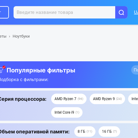
г
U
шеты
Ноутбуки
Популярные фильтры
П
Подборка с фильтрами:
Серия процессора:
AMD Ryzen 7
AMD Ryzen 9
Inte
96
24
Intel Core i9
1
Объем оперативной памяти:
8 ГБ
16 ГБ
11
7