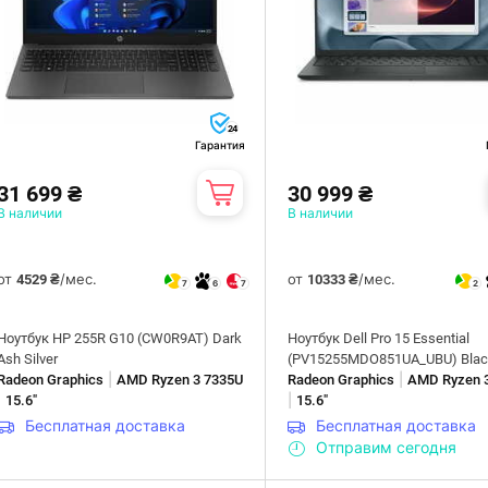
24
Гарантия
31 699 ₴
30 999 ₴
В наличии
В наличии
от
/мес.
от
/мес.
4529 ₴
10333 ₴
7
6
7
2
Ноутбук HP 255R G10 (CW0R9AT) Dark
Ноутбук Dell Pro 15 Essential
Ash Silver
(PV15255MDO851UA_UBU) Blac
|
|
Radeon Graphics
AMD Ryzen 3 7335U
Radeon Graphics
AMD Ryzen 
|
|
15.6"
15.6"
Бесплатная доставка
Бесплатная доставка
Отправим сегодня