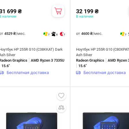
31 699 ₴
32 199 ₴
В наличии
В наличии
от
/мес.
от
/мес.
4529 ₴
4600 ₴
7
6
7
7
Ноутбук HP 255R G10 (C38KKAT) Dark
Ноутбук HP 255R G10 (C80XPAT
Ash Silver
Ash Silver
|
|
Radeon Graphics
AMD Ryzen 3 7335U
Radeon Graphics
AMD Ryzen 
|
|
15.6"
15.6"
Бесплатная доставка
Бесплатная доставка