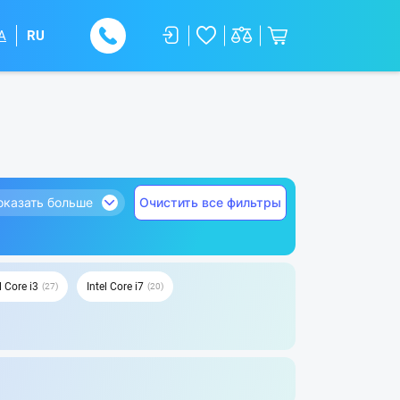
A
RU
оказать больше
Очистить все фильтры
l Core i3
Intel Core i7
27
20