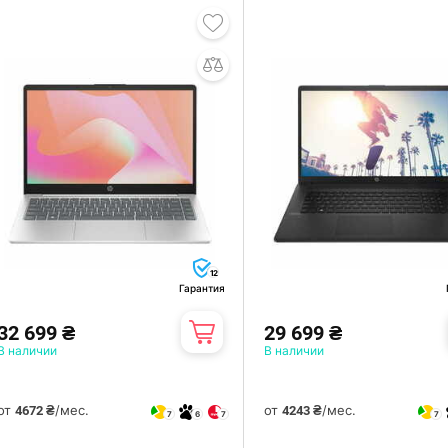
12
Гарантия
32 699 ₴
29 699 ₴
В наличии
В наличии
от
/мес.
от
/мес.
4672 ₴
4243 ₴
7
6
7
7