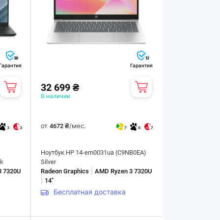
36
12
Гарантия
Гарантия
32 699 ₴
В наличии
от
/мес.
4672 ₴
3
3
7
6
7
Ноутбук HP 14-em0031ua (C9NB0EA)
k
Silver
|
3 7320U
Radeon Graphics
AMD Ryzen 3 7320U
|
14"
Бесплатная доставка