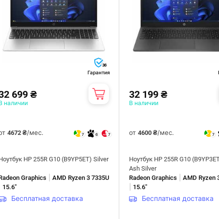
36
Гарантия
32 699 ₴
32 199 ₴
В наличии
В наличии
от
/мес.
от
/мес.
4672 ₴
4600 ₴
7
6
7
7
Ноутбук HP 255R G10 (B9YP5ET) Silver
Ноутбук HP 255R G10 (B9YP3ET
Ash Silver
|
|
Radeon Graphics
AMD Ryzen 3 7335U
Radeon Graphics
AMD Ryzen 
|
|
15.6"
15.6"
Бесплатная доставка
Бесплатная доставка