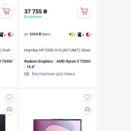
37 755 ₴
В наличии
от
/мес.
5394 ₴
6
7
7
6
7
) Dark
Ноутбук HP 255R G10 (AD1U6ET) Silver
|
3 7335U
Radeon Graphics
AMD Ryzen 3 7335U
|
15.6"
Бесплатная доставка