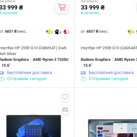
34 999 ₴
34 999 ₴
33 999 ₴
33 999 ₴
В наличии
В наличии
от
/мес.
от
/мес.
4857 ₴
4857 ₴
7
6
7
7
Ноутбук HP 255R G10 (C68VKAT) Dark
Ноутбук HP 255R G10 (CA0S4AT)
Ash Silver
|
|
Radeon Graphics
AMD Ryzen 3 7335U
Radeon Graphics
AMD Ryzen 
|
|
15.6"
15.6"
Бесплатная доставка
Бесплатная доставка
Отправим сегодня
Отправим сегодня