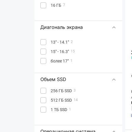
16 ГБ
7
Apple M5
1
Apple M5 Pro
3
Intel Celeron
3
Диагональ экрана
MediaTek
1
13" - 14.1"
2
Qualcomm Snapdragon
1
15" - 16.3"
15
более 17"
1
Объем SSD
256 ГБ SSD
3
512 ГБ SSD
14
1 ТБ SSD
1
Операционная система