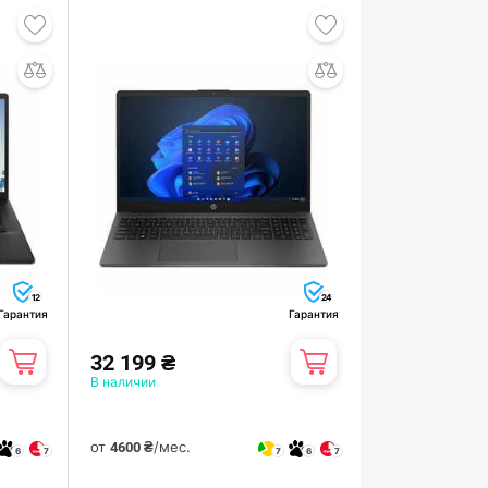
12
24
Гарантия
Гарантия
32 199 ₴
В наличии
от
/мес.
4600 ₴
6
7
7
6
7