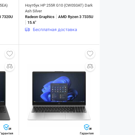
5EA)
Ноутбук HP 255R G10 (CW0S0AT) Dark
Ash Silver
|
3 7320U
Radeon Graphics
AMD Ryzen 3 7335U
|
15.6"
Бесплатная доставка
24
36
Гарантия
Гарантия