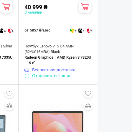
40 999 ₴
В наличии
от
/мес.
5857 ₴
6
7
7
6
7
 Silver
Ноутбук Lenovo V15 G4 AMN
(82YU016MRA) Black
|
3 7335U
Radeon Graphics
AMD Ryzen 3 7320U
|
15.6"
Бесплатная доставка
Отправим сегодня