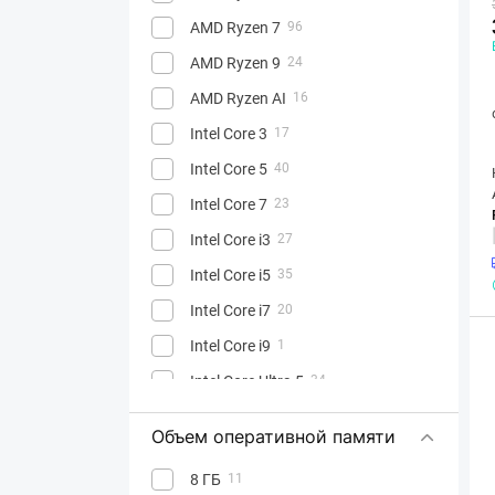
AMD Ryzen 7
96
AMD Ryzen 9
24
AMD Ryzen AI
16
Intel Core 3
17
Intel Core 5
40
Intel Core 7
23
Intel Core i3
27
Intel Core i5
35
Intel Core i7
20
Intel Core i9
1
Intel Core Ultra 5
34
Intel Core Ultra 7
89
Объем оперативной памяти
Intel Core Ultra 9
50
8 ГБ
11
Apple A18 Pro
1