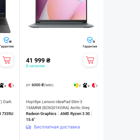
36
12
Гарантия
Гарантия
41 999 ₴
В наличии
от
/мес.
6000 ₴
6
7
7
6
7
) Dark
Ноутбук Lenovo IdeaPad Slim 3
15AMN8 (82XQ01KGRA) Arctic Grey
|
|
3 7335U
Radeon Graphics
AMD Ryzen 3 30
15.6"
Бесплатная доставка