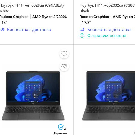
Ноутбук HP 14-em0028ua (C9NA8EA)
Ноутбук HP 17-cp2032ua (CS8C
White
Black
|
|
Radeon Graphics
AMD Ryzen 3 7320U
Radeon Graphics
AMD Ryzen 
|
|
14"
17.3"
Бесплатная доставка
Бесплатная доставка
Отправим сегодня
12
Гарантия