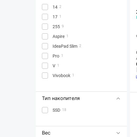
14
2
17
1
255
9
Aspire
1
IdeaPad Slim
2
Pro
1
V
1
Vivobook
1
Тип накопителя
SSD
18
Вес