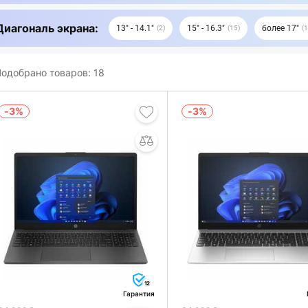
Диагональ экрана:
13" - 14.1"
15" - 16.3"
более 17"
2
15
1
одобрано товаров:
18
-3%
-3%
12
Гарантия