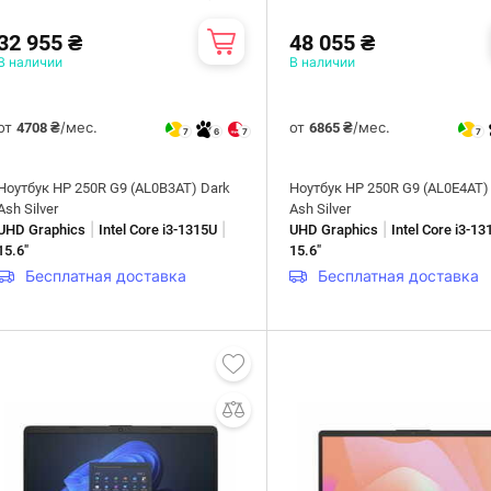
32 955 ₴
48 055 ₴
В наличии
В наличии
от
/мес.
от
/мес.
4708 ₴
6865 ₴
7
6
7
7
Ноутбук HP 250R G9 (AL0B3AT) Dark
Ноутбук HP 250R G9 (AL0E4AT)
Ash Silver
Ash Silver
|
|
|
UHD Graphics
Intel Core i3-1315U
UHD Graphics
Intel Core i3-1
15.6"
15.6"
Бесплатная доставка
Бесплатная доставка