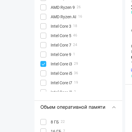
AMD Ryzen 9
26
AMD Ryzen AI
16
Intel Core 3
18
Intel Core 5
46
Intel Core 7
24
Intel Core 9
1
Intel Core i3
29
Intel Core i5
36
Intel Core i7
19
Intel Core i9
2
Intel Core Ultra 5
37
Объем оперативной памяти
Intel Core Ultra 7
88
Intel Core Ultra 9
48
8 ГБ
22
Apple A18 Pro
1
16 ГБ
7