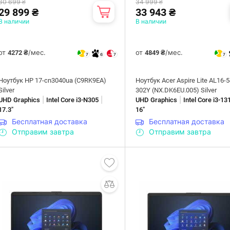
30 699 ₴
34 999 ₴
29 899 ₴
33 943 ₴
В наличии
В наличии
от
/мес.
от
/мес.
4272 ₴
4849 ₴
7
6
7
7
Ноутбук HP 17-cn3040ua (C9RK9EA)
Ноутбук Acer Aspire Lite AL16-
Silver
302Y (NX.DK6EU.005) Silver
|
|
|
UHD Graphics
Intel Core i3-N305
UHD Graphics
Intel Core i3-1
17.3"
16"
Бесплатная доставка
Бесплатная доставка
Отправим завтра
Отправим завтра