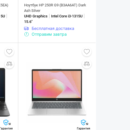
X5EA)
Ноутбук HP 250R G9 (B3AA6AT) Dark
Ash Silver
|
|
|
315U
UHD Graphics
Intel Core i3-1315U
15.6"
Бесплатная доставка
Отправим завтра
12
12
Гарантия
Гарантия