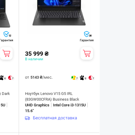
12
36
Гарантия
Гарантия
35 999 ₴
В наличии
от
/мес.
5143 ₴
6
7
7
6
7
) Dark
Ноутбук Lenovo V15 G5 IRL
(83GW00CFRA) Business Black
|
|
|
315U
UHD Graphics
Intel Core i3-1315U
15.6"
Бесплатная доставка