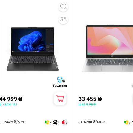
36
Гарантия
44 999 ₴
33 455 ₴
В наличии
В наличии
от
/мес.
от
/мес.
6429 ₴
4780 ₴
7
6
7
7