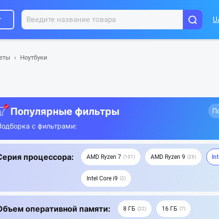
г
U
шеты
Ноутбуки
Популярные фильтры
П
Подборка с фильтрами:
Серия процессора:
AMD Ryzen 7
AMD Ryzen 9
Int
101
26
Intel Core i9
2
Объем оперативной памяти:
8 ГБ
16 ГБ
22
7