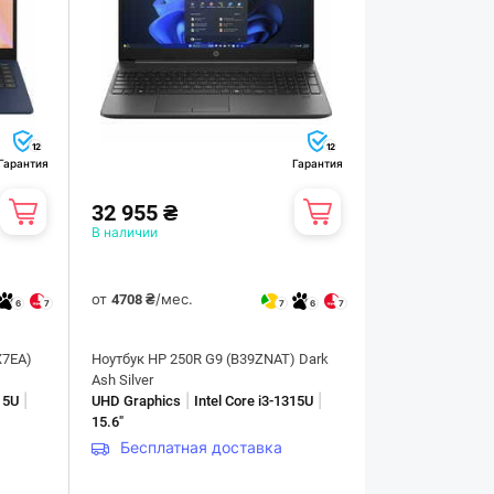
12
12
Гарантия
Гарантия
32 955 ₴
В наличии
от
/мес.
4708 ₴
6
7
7
6
7
X7EA)
Ноутбук HP 250R G9 (B39ZNAT) Dark
Ash Silver
|
|
|
315U
UHD Graphics
Intel Core i3-1315U
15.6"
Бесплатная доставка