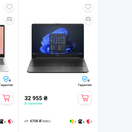
12
12
Гарантия
Гарантия
32 955 ₴
В наличии
от
/мес.
4708 ₴
6
7
7
6
7