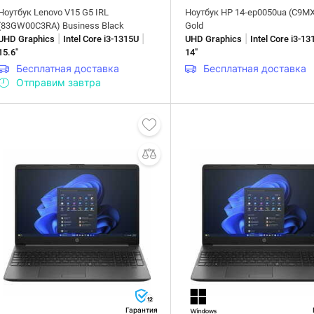
Ноутбук Lenovo V15 G5 IRL
Ноутбук HP 14-ep0050ua (C9M
(83GW00C3RA) Business Black
Gold
|
|
|
UHD Graphics
Intel Core i3-1315U
UHD Graphics
Intel Core i3-1
15.6"
14"
Бесплатная доставка
Бесплатная доставка
Отправим завтра
12
Гарантия