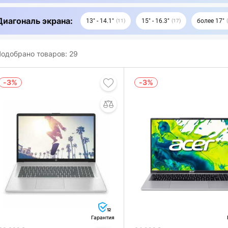
Диагональ экрана:
13" - 14.1"
15" - 16.3"
более 17"
11
17
одобрано товаров:
29
-3%
-3%
12
Гарантия