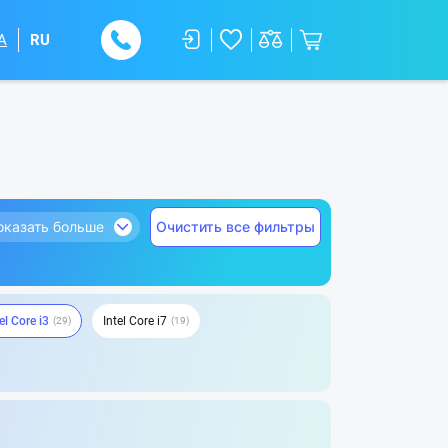
A
RU
оказать больше
Очистить все фильтры
el Core i3
Intel Core i7
29
19