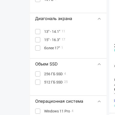
Apple M5
1
Apple M5 Pro
3
Диагональ экрана
Intel Celeron
3
Intel Processor
1
13" - 14.1"
11
MediaTek
1
15" - 16.3"
17
Qualcomm Snapdragon
1
более 17"
1
Объем SSD
256 ГБ SSD
4
512 ГБ SSD
25
Операционная система
Windows 11 Pro
4