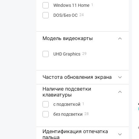
Windows 11 Home
1
DOS/Без ОС
24
Модель видеокарты
UHD Graphics
29
Частота обновления экрана
Наличие подсветки
клавиатуры
с подсветкой
1
без подсветки
28
Идентификация отпечатка
пальца