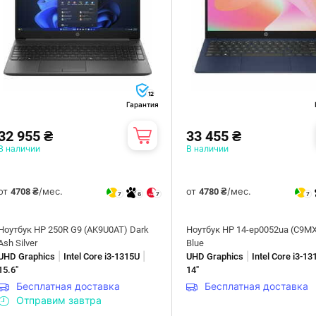
12
Гарантия
32 955 ₴
33 455 ₴
В наличии
В наличии
от
/мес.
от
/мес.
4708 ₴
4780 ₴
7
6
7
7
Ноутбук HP 250R G9 (AK9U0AT) Dark
Ноутбук HP 14-ep0052ua (C9M
Ash Silver
Blue
|
|
|
UHD Graphics
Intel Core i3-1315U
UHD Graphics
Intel Core i3-1
15.6"
14"
Бесплатная доставка
Бесплатная доставка
Отправим завтра