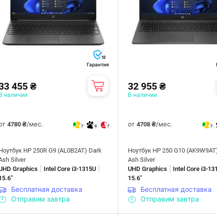
12
Гарантия
33 455 ₴
32 955 ₴
В наличии
В наличии
от
/мес.
от
/мес.
4780 ₴
4708 ₴
7
6
7
7
Ноутбук HP 250R G9 (AL0B2AT) Dark
Ноутбук HP 250 G10 (AK9W9AT
Ash Silver
Ash Silver
|
|
|
UHD Graphics
Intel Core i3-1315U
UHD Graphics
Intel Core i3-1
15.6"
15.6"
Бесплатная доставка
Бесплатная доставка
Отправим завтра
Отправим завтра