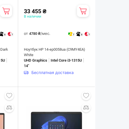
33 455 ₴
В наличии
от
/мес.
4780 ₴
6
7
7
6
7
 Dark
Ноутбук HP 14-ep0058ua (C9MY4EA)
White
|
|
|
315U
UHD Graphics
Intel Core i3-1315U
14"
Бесплатная доставка