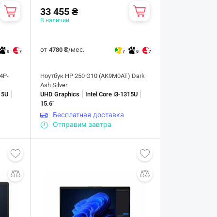
33 455 ₴
В наличии
от
/мес.
4780 ₴
6
7
7
6
7
54P-
Ноутбук HP 250 G10 (AK9M0AT) Dark
Ash Silver
|
|
|
315U
UHD Graphics
Intel Core i3-1315U
15.6"
Бесплатная доставка
Отправим завтра