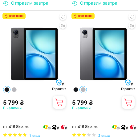
Отправим завтра
Отправим завтра
BEST CLICK
BEST CLICK
12
12
Гарантия
Гарантия
5 799 ₴
5 799 ₴
В наличии
В наличии
от
/мес.
от
/мес.
415 ₴
415 ₴
14
14
14
14
14
14
1
2
Отзыв
Отзыва