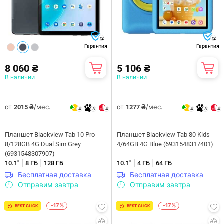
12
12
Гарантия
Гарантия
8 060 ₴
5 106 ₴
В наличии
В наличии
от
/мес.
от
/мес.
2015 ₴
1277 ₴
4
3
4
4
3
4
Планшет Blackview Tab 10 Pro
Планшет Blackview Tab 80 Kids
8/128GB 4G Dual Sim Grey
4/64GB 4G Blue (6931548317401)
(6931548307907)
|
|
|
|
10.1"
8 ГБ
128 ГБ
10.1"
4 ГБ
64 ГБ
Бесплатная доставка
Бесплатная доставка
Отправим завтра
Отправим завтра
-17%
-17%
BEST CLICK
BEST CLICK