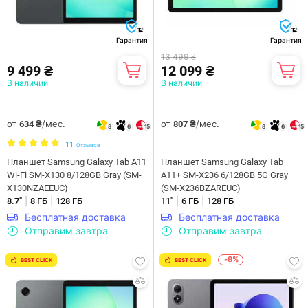
12
12
Гарантия
Гарантия
13 499 ₴
9 499 ₴
12 099 ₴
В наличии
В наличии
от
/мес.
от
/мес.
634 ₴
807 ₴
8
6
15
8
6
15
11
Отзывов
Планшет Samsung Galaxy Tab A11
Планшет Samsung Galaxy Tab
Wi-Fi SM-X130 8/128GB Gray (SM-
A11+ SM-X236 6/128GB 5G Gray
X130NZAEEUC)
(SM-X236BZAREUC)
|
|
|
|
8.7"
8 ГБ
128 ГБ
11"
6 ГБ
128 ГБ
Бесплатная доставка
Бесплатная доставка
Отправим завтра
Отправим завтра
-8%
BEST CLICK
BEST CLICK