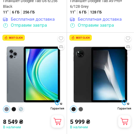
Планшет Doogee Tab G6 6/256
Планшет Doogee Tab A9 Pro+
Black
6/128 Grey
|
|
|
|
11"
6 ГБ
256 ГБ
11"
6 ГБ
128 ГБ
Бесплатная доставка
Бесплатная доставка
Отправим завтра
Отправим завтра
BEST CLICK
BEST CLICK
12
12
Гарантия
Гарантия
8 549 ₴
5 999 ₴
В наличии
В наличии