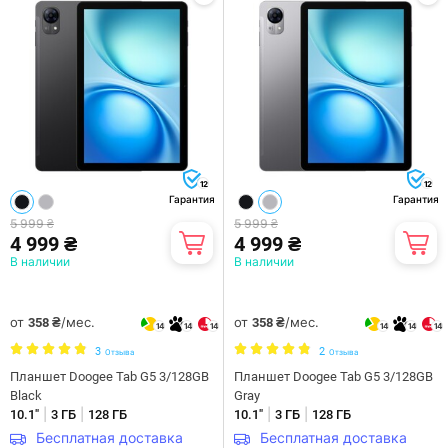
12
12
Гарантия
Гарантия
5 999 ₴
5 999 ₴
4 999 ₴
4 999 ₴
В наличии
В наличии
от
/мес.
от
/мес.
358 ₴
358 ₴
14
14
14
14
14
14
3
2
Отзыва
Отзыва
Планшет Doogee Tab G5 3/128GB
Планшет Doogee Tab G5 3/128GB
Black
Gray
|
|
|
|
10.1"
3 ГБ
128 ГБ
10.1"
3 ГБ
128 ГБ
Бесплатная доставка
Бесплатная доставка