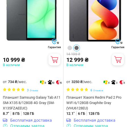
12
12
Гарантия
Гарантия
14 199 ₴
10 999 ₴
12 999 ₴
В наличии
В наличии
от
/мес.
от
/мес.
734 ₴
3250 ₴
8
10
15
4
3
4
3
6
Отзыва
Отзывов
Планшет Samsung Galaxy Tab A11
Планшет Xiaomi Redmi Pad 2 Pro
SM-X135 8/128GB 4G Gray (SM-
WiFi 6/128GB Graphite Gray
X135FZAEEUC)
(VHU6128EU)
|
|
|
|
8.7"
8 ГБ
128 ГБ
12.1"
6 ГБ
128 ГБ
Бесплатная доставка
Бесплатная доставка
Отправим завтра
Отправим завтра