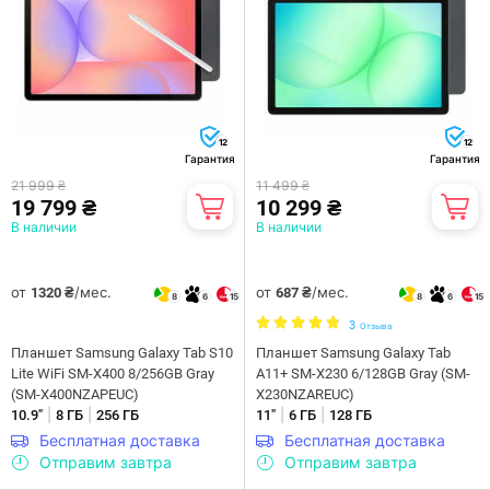
12
12
Гарантия
Гарантия
21 999 ₴
11 499 ₴
19 799 ₴
10 299 ₴
В наличии
В наличии
от
/мес.
от
/мес.
1320 ₴
687 ₴
8
6
15
8
6
15
3
Отзыва
Планшет Samsung Galaxy Tab S10
Планшет Samsung Galaxy Tab
Lite WiFi SM-X400 8/256GB Gray
A11+ SM-X230 6/128GB Gray (SM-
(SM-X400NZAPEUC)
X230NZAREUC)
|
|
|
|
10.9"
8 ГБ
256 ГБ
11"
6 ГБ
128 ГБ
Бесплатная доставка
Бесплатная доставка
Отправим завтра
Отправим завтра