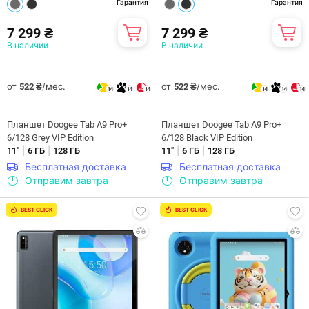
Гарантия
Гарантия
7 299 ₴
7 299 ₴
В наличии
В наличии
от
/мес.
от
/мес.
522 ₴
522 ₴
14
14
14
14
14
14
Планшет Doogee Tab A9 Pro+
Планшет Doogee Tab A9 Pro+
6/128 Grey VIP Edition
6/128 Black VIP Edition
|
|
|
|
11"
6 ГБ
128 ГБ
11"
6 ГБ
128 ГБ
Бесплатная доставка
Бесплатная доставка
Отправим завтра
Отправим завтра
BEST CLICK
BEST CLICK