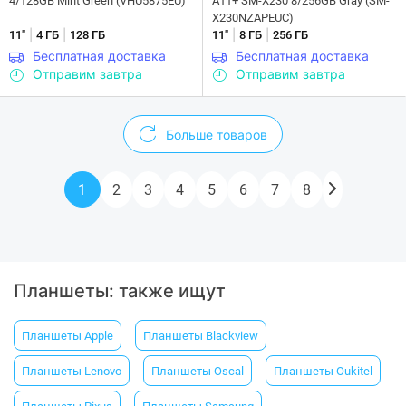
4/128GB Mint Green (VHU5875EU)
A11+ SM-X230 8/256GB Gray (SM-
X230NZAPEUC)
|
|
|
|
11"
4 ГБ
128 ГБ
11"
8 ГБ
256 ГБ
Бесплатная доставка
Бесплатная доставка
Отправим завтра
Отправим завтра
Больше товаров
1
2
3
4
5
6
7
8
Планшеты: также ищут
Планшеты Apple
Планшеты Blackview
Планшеты Lenovo
Планшеты Oscal
Планшеты Oukitel