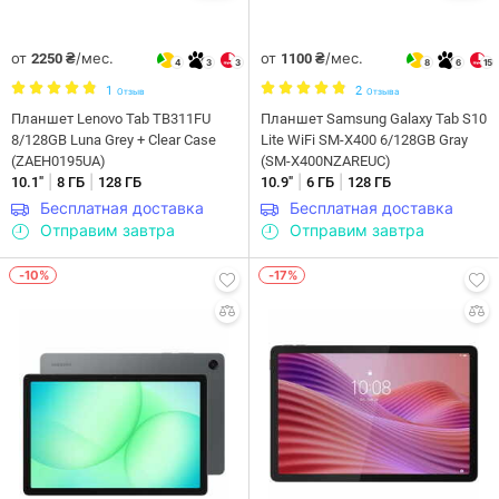
от
/мес.
от
/мес.
2250 ₴
1100 ₴
4
3
3
8
6
15
1
2
Отзыв
Отзыва
Планшет Lenovo Tab TB311FU
Планшет Samsung Galaxy Tab S10
8/128GB Luna Grey + Clear Case
Lite WiFi SM-X400 6/128GB Gray
(ZAEH0195UA)
(SM-X400NZAREUC)
|
|
|
|
10.1"
8 ГБ
128 ГБ
10.9"
6 ГБ
128 ГБ
Бесплатная доставка
Бесплатная доставка
Отправим завтра
Отправим завтра
-10%
-17%