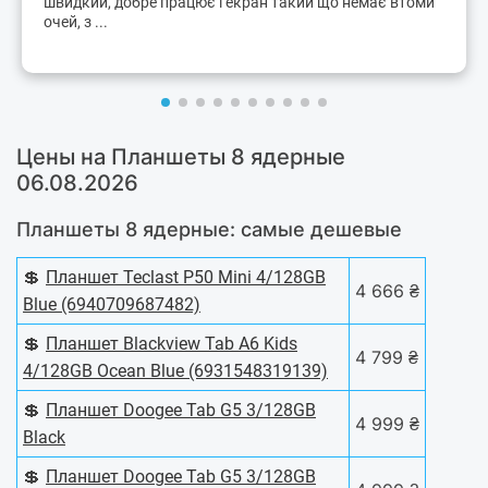
швидкий, добре працює і екран такий що немає втоми
очей, з ...
Цены на Планшеты 8 ядерные
06.08.2026
Планшеты 8 ядерные: самые дешевые
💲
Планшет Teclast P50 Mini 4/128GB
4 666 ₴
Blue (6940709687482)
💲
Планшет Blackview Tab A6 Kids
4 799 ₴
4/128GB Ocean Blue (6931548319139)
💲
Планшет Doogee Tab G5 3/128GB
4 999 ₴
Black
💲
Планшет Doogee Tab G5 3/128GB