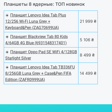
Планшеты 8 ядерные: ТОП новинок
☀️
Планшет Lenovo Idea Tab Plus
21 999 ₴
12/256 Wi-Fi Luna Grey +
Keyboard&Pen (ZAG70699UA)
☀️
Планшет Blackview Tab 80 Kids
5 106 ₴
4/64GB 4G Blue (6931548317401)
☀️
Планшет Oppo Pad SE WiFi 4/128GB
8 499 ₴
Starlight Silver
☀️
Планшет Lenovo Idea Tab TB336FU
14 499 ₴
8/256GB Luna Grey + Case&Pen FIFA
Edition (ZAFR0999UA)