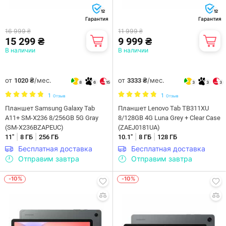
12
12
Гарантия
Гарантия
16 999 ₴
11 999 ₴
15 299 ₴
9 999 ₴
В наличии
В наличии
от
/мес.
от
/мес.
1020 ₴
3333 ₴
8
6
15
3
3
3
1
1
Отзыв
Отзыв
Планшет Samsung Galaxy Tab
Планшет Lenovo Tab TB311XU
A11+ SM-X236 8/256GB 5G Gray
8/128GB 4G Luna Grey + Clear Case
(SM-X236BZAPEUC)
(ZAEJ0181UA)
|
|
|
|
11"
8 ГБ
256 ГБ
10.1"
8 ГБ
128 ГБ
Бесплатная доставка
Бесплатная доставка
Отправим завтра
Отправим завтра
-10%
-10%