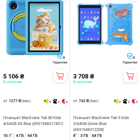
12
12
Гарантия
Гарантия
5 106 ₴
3 708 ₴
В наличии
В наличии
от
/мес.
от
/мес.
1277 ₴
742 ₴
4
3
4
5
3
5
Планшет Blackview Tab 80 Kids
Планшет Blackview Tab 5 Kids
4/64GB 4G Blue (6931548317401)
3/64GB Genie Blue
(6931548312208)
|
|
|
|
10.1"
4 ГБ
64 ГБ
8"
3 ГБ
64 ГБ