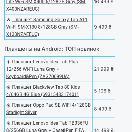
16 499 ₴
Lite WiFi SM-X400 6/128GB Gray (SM-
X400NZAREUC)
🔥
Планшет Samsung Galaxy Tab A11
9 499 ₴
Wi-Fi SM-X130 8/128GB Gray (SM-
X130NZAEEUC)
Планшеты на Android: ТОП новинок
☀️
Планшет Lenovo Idea Tab Plus
21 999 ₴
12/256 Wi-Fi Luna Grey +
Keyboard&Pen (ZAG70699UA)
☀️
Планшет Blackview Tab 80 Kids
5 106 ₴
4/64GB 4G Blue (6931548317401)
☀️
Планшет Oppo Pad SE WiFi 4/128GB
8 499 ₴
Starlight Silver
☀️
Планшет Lenovo Idea Tab TB336FU
14 499 ₴
8/256GB Luna Grey + Case&Pen FIFA