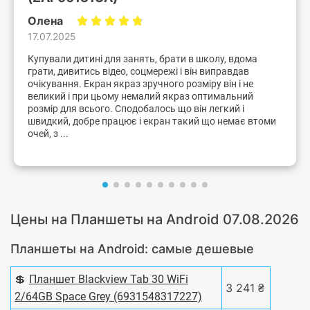
Олена
17.07.2025
Купували дитині для занять, брати в школу, вдома
грати, дивитись відео, соцмережі і він виправдав
очікування. Екран якраз зручного розміру він і не
великий і при цьому немалий якраз оптимальний
розмір для всього. Сподобалось що він легкий і
швидкий, добре працює і екран такий що немає втоми
очей, з ...
Цены на Планшеты на Android 07.08.2026
Планшеты на Android: самые дешевые
💲
Планшет Blackview Tab 30 WiFi
3 241 ₴
2/64GB Space Grey (6931548317227)