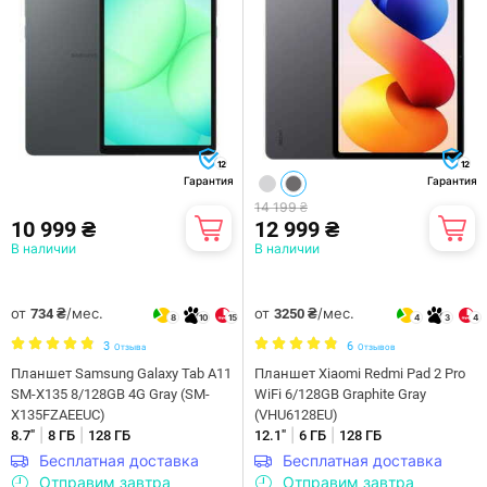
12
12
Гарантия
Гарантия
14 199 ₴
10 999 ₴
12 999 ₴
В наличии
В наличии
от
/мес.
от
/мес.
734 ₴
3250 ₴
8
10
15
4
3
4
3
6
Отзыва
Отзывов
Планшет Samsung Galaxy Tab A11
Планшет Xiaomi Redmi Pad 2 Pro
SM-X135 8/128GB 4G Gray (SM-
WiFi 6/128GB Graphite Gray
X135FZAEEUC)
(VHU6128EU)
|
|
|
|
8.7"
8 ГБ
128 ГБ
12.1"
6 ГБ
128 ГБ
Бесплатная доставка
Бесплатная доставка
Отправим завтра
Отправим завтра