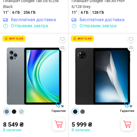
Планшет Doogee Tab G6 6/256
Планшет Doogee Tab A9 Pro+
Black
6/128 Grey
|
|
|
|
11"
6 ГБ
256 ГБ
11"
6 ГБ
128 ГБ
Бесплатная доставка
Бесплатная доставка
Отправим завтра
Отправим завтра
BEST CLICK
BEST CLICK
12
12
Гарантия
Гарантия
8 549 ₴
5 999 ₴
В наличии
В наличии