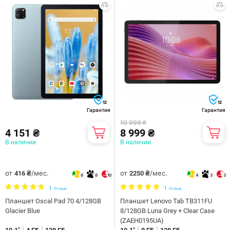
12
12
Гарантия
Гарантия
10 999 ₴
4 151 ₴
8 999 ₴
В наличии
В наличии
от
/мес.
от
/мес.
416 ₴
2250 ₴
8
8
10
4
3
3
1
1
Отзыв
Отзыв
Планшет Oscal Pad 70 4/128GB
Планшет Lenovo Tab TB311FU
Glacier Blue
8/128GB Luna Grey + Clear Case
(ZAEH0195UA)