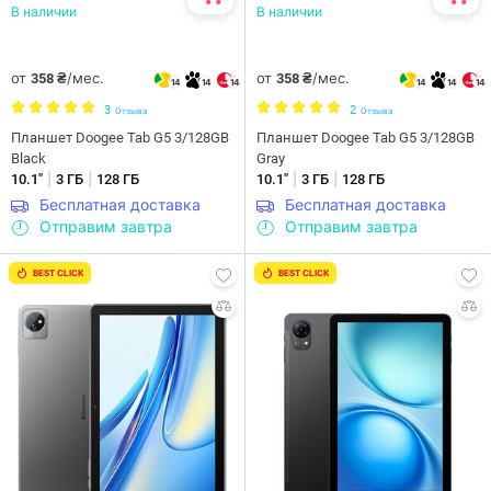
В наличии
В наличии
от
/мес.
от
/мес.
358 ₴
358 ₴
14
14
14
14
14
14
3
2
Отзыва
Отзыва
Планшет Doogee Tab G5 3/128GB
Планшет Doogee Tab G5 3/128GB
Black
Gray
|
|
|
|
10.1"
3 ГБ
128 ГБ
10.1"
3 ГБ
128 ГБ
Бесплатная доставка
Бесплатная доставка
Отправим завтра
Отправим завтра
BEST CLICK
BEST CLICK