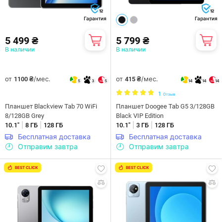
12
12
Гарантия
Гарантия
5 499 ₴
5 799 ₴
В наличии
В наличии
от
/мес.
от
/мес.
1100 ₴
415 ₴
5
3
5
14
14
14
1
Отзыв
Планшет Blackview Tab 70 WiFi
Планшет Doogee Tab G5 3/128GB
8/128GB Grey
Black VIP Edition
|
|
|
|
10.1"
8 ГБ
128 ГБ
10.1"
3 ГБ
128 ГБ
Бесплатная доставка
Бесплатная доставка
Отправим завтра
Отправим завтра
BEST CLICK
BEST CLICK