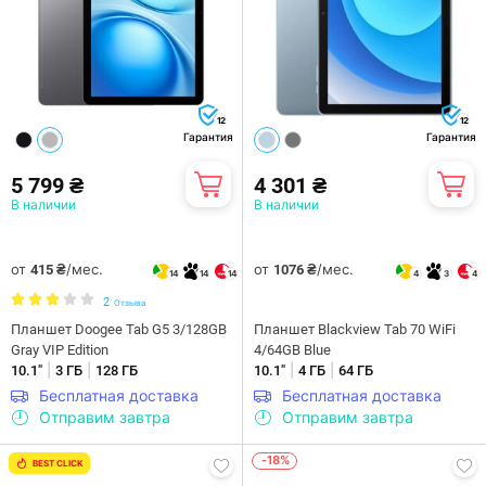
12
12
Гарантия
Гарантия
5 799 ₴
4 301 ₴
В наличии
В наличии
от
/мес.
от
/мес.
415 ₴
1076 ₴
14
14
14
4
3
4
2
Отзыва
Планшет Doogee Tab G5 3/128GB
Планшет Blackview Tab 70 WiFi
Gray VIP Edition
4/64GB Blue
|
|
|
|
10.1"
3 ГБ
128 ГБ
10.1"
4 ГБ
64 ГБ
Бесплатная доставка
Бесплатная доставка
Отправим завтра
Отправим завтра
-18%
BEST CLICK