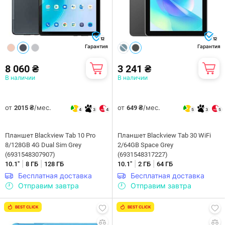
12
12
Гарантия
Гарантия
8 060 ₴
3 241 ₴
В наличии
В наличии
от
/мес.
от
/мес.
2015 ₴
649 ₴
4
3
4
5
3
5
Планшет Blackview Tab 10 Pro
Планшет Blackview Tab 30 WiFi
8/128GB 4G Dual Sim Grey
2/64GB Space Grey
(6931548307907)
(6931548317227)
|
|
|
|
10.1"
8 ГБ
128 ГБ
10.1"
2 ГБ
64 ГБ
Бесплатная доставка
Бесплатная доставка
Отправим завтра
Отправим завтра
BEST CLICK
BEST CLICK