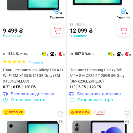
12
12
Гарантия
Гарантия
13 499 ₴
9 499 ₴
12 099 ₴
В наличии
В наличии
от
/мес.
от
/мес.
634 ₴
807 ₴
8
6
15
8
6
15
11
Отзывов
Планшет Samsung Galaxy Tab A11
Планшет Samsung Galaxy Tab
Wi-Fi SM-X130 8/128GB Gray (SM-
A11+ SM-X236 6/128GB 5G Gray
X130NZAEEUC)
(SM-X236BZAREUC)
|
|
|
|
8.7"
8 ГБ
128 ГБ
11"
6 ГБ
128 ГБ
Бесплатная доставка
Бесплатная доставка
Отправим завтра
Отправим завтра
-8%
BEST CLICK
BEST CLICK