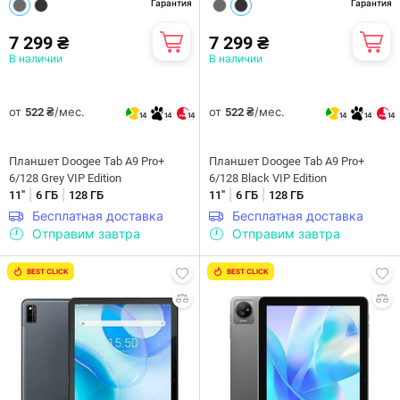
Гарантия
Гарантия
7 299 ₴
7 299 ₴
В наличии
В наличии
от
/мес.
от
/мес.
522 ₴
522 ₴
14
14
14
14
14
14
Планшет Doogee Tab A9 Pro+
Планшет Doogee Tab A9 Pro+
6/128 Grey VIP Edition
6/128 Black VIP Edition
|
|
|
|
11"
6 ГБ
128 ГБ
11"
6 ГБ
128 ГБ
Бесплатная доставка
Бесплатная доставка
Отправим завтра
Отправим завтра
BEST CLICK
BEST CLICK