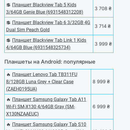
💲
Планшет Blackview Tab 5 Kids
3 708 ₴
3/64GB Genie Blue (6931548312208)
💲
Планшет Blackview Tab 6 3/32GB 4G
3 714 ₴
Dual Sim Peach Gold
💲
Планшет Blackview Tab Link 1 Kids
3 999 ₴
4/64GB Blue (6931548325734)
Планшеты на Android: популярные
🔥
Планшет Lenovo Tab TB311FU
8 999 ₴
8/128GB Luna Grey + Clear Case
(ZAEH0195UA)
🔥
Планшет Samsung Galaxy Tab A11
6 999 ₴
Wi-Fi SM-X130 4/64GB Gray (SM-
X130NZAAEUC)
🔥
Планшет Samsung Galaxy Tab S10