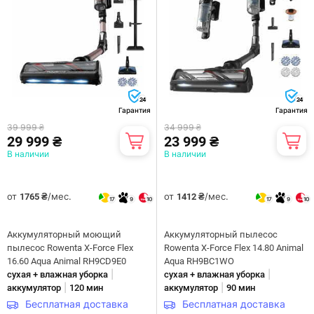
24
24
Гарантия
Гарантия
39 999 ₴
34 999 ₴
29 999 ₴
23 999 ₴
В наличии
В наличии
от
/мес.
от
/мес.
1765 ₴
1412 ₴
17
9
10
17
9
10
Аккумуляторный моющий
Аккумуляторный пылесос
пылесос Rowenta X-Force Flex
Rowenta X-Force Flex 14.80 Animal
16.60 Aqua Animal RH9CD9E0
Aqua RH9BC1WO
|
|
сухая + влажная уборка
сухая + влажная уборка
|
|
аккумулятор
120 мин
аккумулятор
90 мин
Бесплатная доставка
Бесплатная доставка