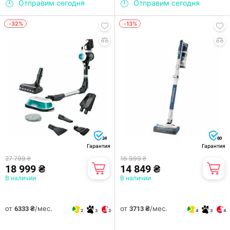
Отправим сегодня
Отправим сегодня
-32%
-13%
24
60
Гарантия
Гарантия
27 799 ₴
16 999 ₴
18 999 ₴
14 849 ₴
В наличии
В наличии
от
/мес.
от
/мес.
6333 ₴
3713 ₴
2
3
3
4
3
4