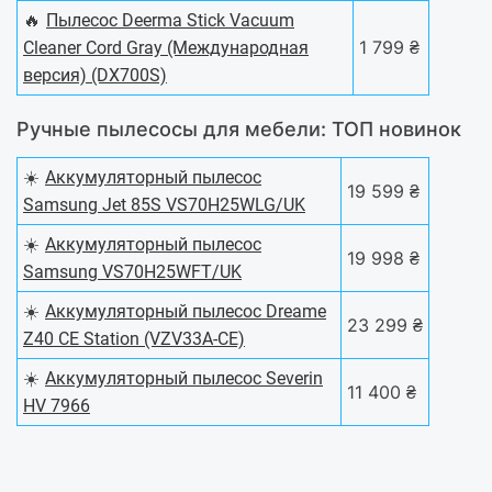
🔥
Пылесос Deerma Stick Vacuum
1 799 ₴
Cleaner Cord Gray (Международная
версия) (DX700S)
Ручные пылесосы для мебели: ТОП новинок
☀️
Аккумуляторный пылесос
19 599 ₴
Samsung Jet 85S VS70H25WLG/UK
☀️
Аккумуляторный пылесос
19 998 ₴
Samsung VS70H25WFT/UK
☀️
Аккумуляторный пылесос Dreame
23 299 ₴
Z40 CE Station (VZV33A-CE)
☀️
Аккумуляторный пылесос Severin
11 400 ₴
HV 7966