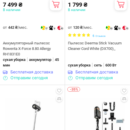
7 499 ₴
1 799 ₴
В наличии
В наличии
от
/мес.
от
/мес.
442 ₴
120 ₴
17
9
10
10
10
15
6
Отзывов
Аккумуляторный пылесос
Пылесос Deerma Stick Vacuum
Rowenta X-Force 8.80 Allergy
Cleaner Cord White (DX700)_
RH1831E0
|
|
сухая уборка
аккумулятор
45
|
|
мин
сухая уборка
сеть
600 Вт
Бесплатная доставка
Бесплатная доставка
Отправим сегодня
Отправим сегодня
-35%