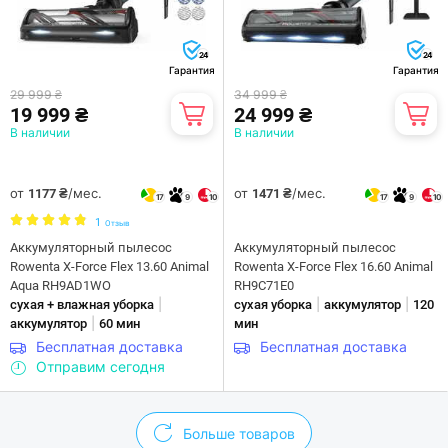
24
24
Гарантия
Гарантия
29 999 ₴
34 999 ₴
19 999 ₴
24 999 ₴
В наличии
В наличии
от
/мес.
от
/мес.
1177 ₴
1471 ₴
17
9
10
17
9
10
1
Отзыв
Аккумуляторный пылесос
Аккумуляторный пылесос
Rowenta X-Force Flex 13.60 Animal
Rowenta X-Force Flex 16.60 Animal
Aqua RH9AD1WO
RH9C71E0
|
|
|
сухая + влажная уборка
сухая уборка
аккумулятор
120
|
аккумулятор
60 мин
мин
Бесплатная доставка
Бесплатная доставка
Отправим сегодня
Больше товаров