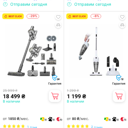
Отправим сегодня
Отправим сегодня
-29%
-8%
BEST CLICK
BEST CLICK
24
12
Гарантия
Гарантия
25 999 ₴
1 299 ₴
18 499 ₴
1 199 ₴
В наличии
В наличии
от
/мес.
от
/мес.
1850 ₴
80 ₴
10
10
10
10
10
15
1
2
Отзыв
Отзыва