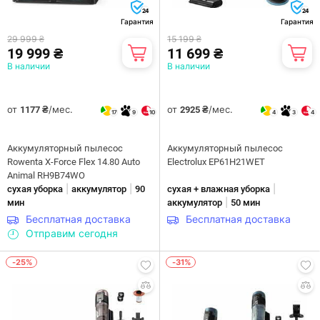
24
24
Гарантия
Гарантия
29 999 ₴
15 199 ₴
19 999 ₴
11 699 ₴
В наличии
В наличии
от
/мес.
от
/мес.
1177 ₴
2925 ₴
17
9
10
4
3
4
Аккумуляторный пылесос
Аккумуляторный пылесос
Rowenta X-Force Flex 14.80 Auto
Electrolux EP61H21WET
Animal RH9B74WO
|
|
|
сухая уборка
аккумулятор
90
сухая + влажная уборка
|
мин
аккумулятор
50 мин
Бесплатная доставка
Бесплатная доставка
Отправим сегодня
-25%
-31%