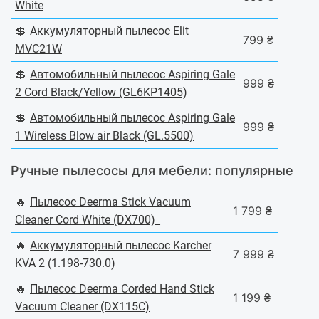
White
💲
Аккумуляторный пылесос Elit
799 ₴
MVC21W
💲
Автомобильный пылесос Aspiring Gale
999 ₴
2 Cord Black/Yellow (GL6KP1405)
💲
Автомобильный пылесос Aspiring Gale
999 ₴
1 Wireless Blow air Black (GL.5500)
Ручные пылесосы для мебели: популярные
🔥
Пылесос Deerma Stick Vacuum
1 799 ₴
Cleaner Cord White (DX700)_
🔥
Аккумуляторный пылесос Karcher
7 999 ₴
KVA 2 (1.198-730.0)
🔥
Пылесос Deerma Corded Hand Stick
1 199 ₴
Vacuum Cleaner (DX115C)