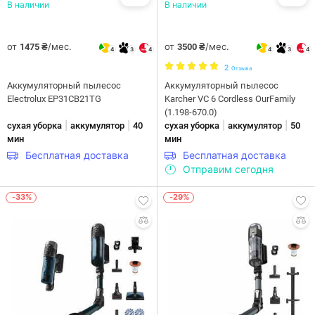
В наличии
В наличии
от
/мес.
от
/мес.
1475 ₴
3500 ₴
4
3
4
4
3
4
2
Отзыва
Аккумуляторный пылесос
Аккумуляторный пылесос
Electrolux EP31CB21TG
Karcher VC 6 Cordless OurFamily
(1.198-670.0)
|
|
|
|
сухая уборка
аккумулятор
40
сухая уборка
аккумулятор
50
мин
мин
Бесплатная доставка
Бесплатная доставка
Отправим сегодня
-33%
-29%