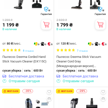
12
12
Гарантия
Гарантия
1 299 ₴
2 699 ₴
1 199 ₴
1 799 ₴
В наличии
В наличии
от
/мес.
от
/мес.
80 ₴
120 ₴
10
10
15
10
10
15
8
7
Отзывов
Отзывов
Пылесос Deerma Corded Hand
Пылесос Deerma Stick Vacuum
Stick Vacuum Cleaner (DX115C)
Cleaner Cord Gray
(Международная версия)
|
|
|
|
сухая уборка
сеть
600 Вт
(DX700S)
сухая уборка
сеть
600 Вт
Бесплатная доставка
Бесплатная доставка
Отправим сегодня
Отправим сегодня
-35%
-29%
BEST CLICK
BEST CLICK