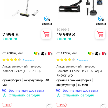
12
24
Гарантия
Гарантия
30 999 ₴
7 999 ₴
19 999 ₴
В наличии
В наличии
от
/мес.
от
/мес.
2000 ₴
1177 ₴
4
3
4
17
9
10
7
5
Отзывов
Отзывов
Аккумуляторный пылесос
Аккумуляторный пылесос
Karcher KVA 2 (1.198-730.0)
Rowenta X-Force Flex 15.60 Aqua
RH99G1WO
|
|
|
сухая уборка
аккумулятор
40
сухая + влажная уборка
|
мин
аккумулятор
80 мин
Бесплатная доставка
Бесплатная доставка
Отправим сегодня
Отправим сегодня
-41%
-44%