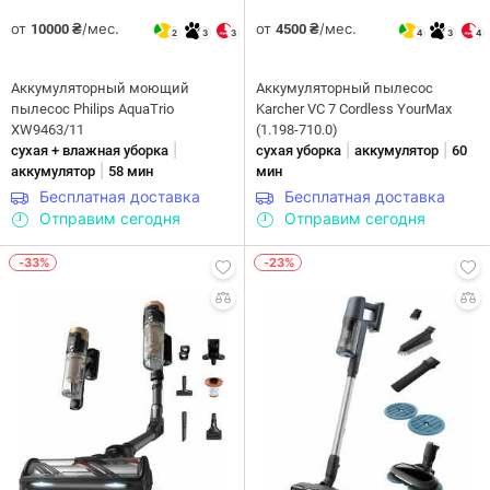
от
/мес.
от
/мес.
10000 ₴
4500 ₴
2
3
3
4
3
4
Аккумуляторный моющий
Аккумуляторный пылесос
пылесос Philips AquaTrio
Karcher VC 7 Cordless YourMax
XW9463/11
(1.198-710.0)
|
|
|
сухая + влажная уборка
сухая уборка
аккумулятор
60
|
аккумулятор
58 мин
мин
Бесплатная доставка
Бесплатная доставка
Отправим сегодня
Отправим сегодня
-33%
-23%