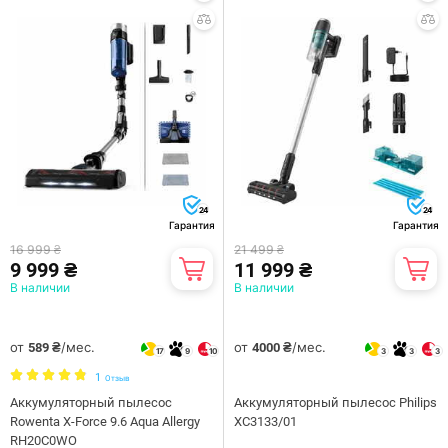
24
24
Гарантия
Гарантия
16 999 ₴
21 499 ₴
9 999 ₴
11 999 ₴
В наличии
В наличии
от
/мес.
от
/мес.
589 ₴
4000 ₴
17
9
10
3
3
3
1
Отзыв
Аккумуляторный пылесос
Аккумуляторный пылесос Philips
Rowenta X-Force 9.6 Aqua Allergy
XC3133/01
RH20C0WO