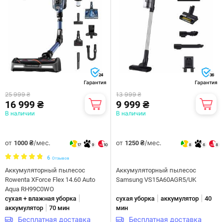
24
36
Гарантия
Гарантия
25 999 ₴
13 999 ₴
16 999 ₴
9 999 ₴
В наличии
В наличии
от
/мес.
от
/мес.
1000 ₴
1250 ₴
17
9
10
8
6
8
6
Отзывов
Аккумуляторный пылесос
Аккумуляторный пылесос
Rowenta XForce Flex 14.60 Auto
Samsung VS15A60AGR5/UK
Aqua RH99C0WO
|
|
|
сухая + влажная уборка
сухая уборка
аккумулятор
40
|
аккумулятор
70 мин
мин
Бесплатная доставка
Бесплатная доставка