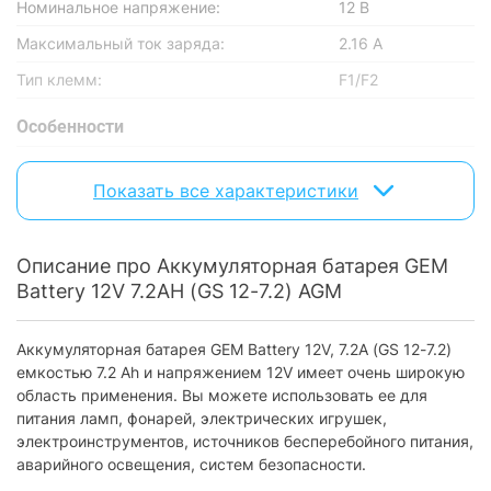
Номинальное напряжение:
12 В
Максимальный ток заряда:
2.16 А
Тип клемм:
F1/F2
Особенности
Материал корпуса:
пластик
Показать все характеристики
Наличие дисплея:
без дисплея
Физические параметры
Описание про Аккумуляторная батарея GEM
Длина:
151 мм
Battery 12V 7.2AH (GS 12-7.2) AGM
Ширина:
65 мм
Аккумуляторная батарея GEM Battery 12V, 7.2A (GS 12-7.2)
Высота:
98 мм
емкостью 7.2 Ah и напряжением 12V имеет очень широкую
Вес:
2.2 кг
область применения. Вы можете использовать ее для
питания ламп, фонарей, электрических игрушек,
Цвет:
черный
электроинструментов, источников бесперебойного питания,
аварийного освещения, систем безопасности.
Характеристики и комплектация товара могут изменяться