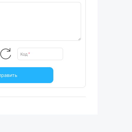
Код
*
править