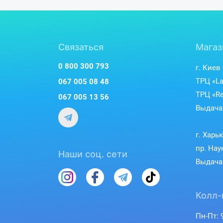
Связаться
Магаз
0 800 300 793
г. Киев
ТРЦ «La
067 005 08 48
ТРЦ «Re
067 005 13 56
Выдача 
г. Харь
пр. Нау
Наши соц. сети
Выдача 
Колл-
Пн-Пт: 9