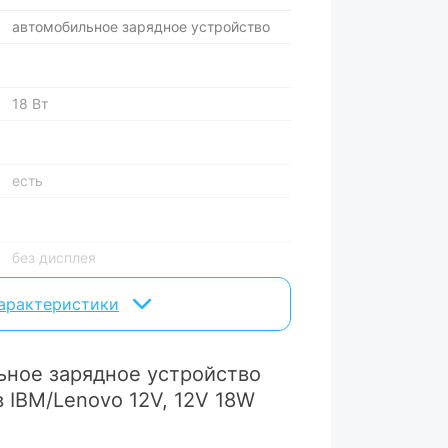
автомобильное зарядное устройство
18 Вт
есть
без дисплея
характеристики
с кабелем
встроенный
ьное зарядное устройство
 IBM/Lenovo 12V, 12V 18W
прикуриватель