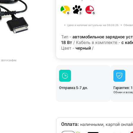
6
3
6
Цена и наличие актуальны на 08.08.26.
Обновл
Тип -
автомобильное зарядное ус
18 Вт
/ Кабель в комплекте -
с ка
Цвет -
черный
/
т фотографии
Отправка 5-7 дн.
Гарантия: 
Обмен и возвр
Оплата:
наличными, картой онлай