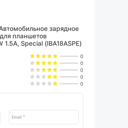
 Автомобильное зарядное
 для планшетов
 1.5A, Special (IBA18ASPE)
0
0
0
0
0
Email
*