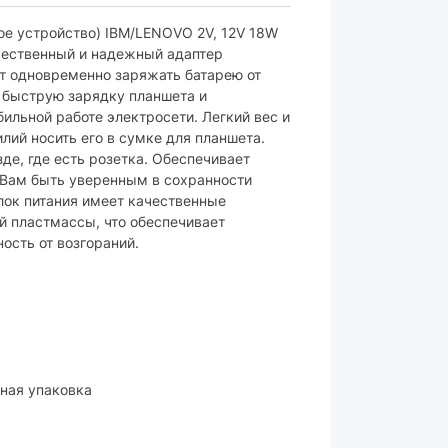
пластик
ое устройство) IBM/LENOVO 2V, 12V 18W
ачественный и надежный адаптер
черный
ет одновременно заряжать батарею от
т быструю зарядку планшета и
ара могут изменяться производителем
бильной работе электросети. Легкий вес и
лий носить его в сумке для планшета.
де, где есть розетка. Обеспечивает
т Вам быть уверенным в сохранности
лок питания имеет качественные
й пластмассы, что обеспечивает
ость от возгораний.
нная упаковка