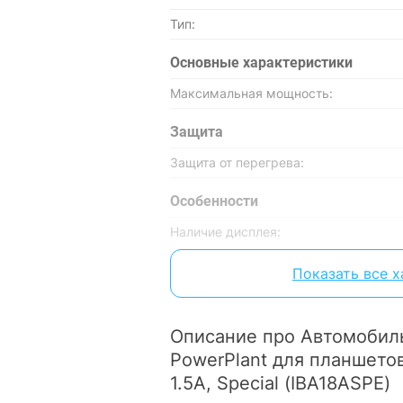
Тип:
Основные характеристики
Максимальная мощность:
Защита
Защита от перегрева:
Особенности
Наличие дисплея:
Дополнительно
Показать все 
Кабель в комплекте:
Кабель:
Описание про Автомобил
PowerPlant для планшетов
Тип крепления автомобильного ЗУ:
1.5A, Special (IBA18ASPE)
Физические характеристики