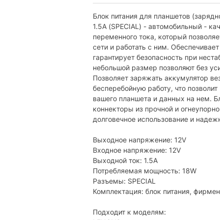
Материал корпуса:
Блок питания для планшетов (зарядн
1.5A (SPECIAL) - автомобильный - к
Цвет:
переменного тока, который позволя
сети и работать с ним. Обеспечивае
Характеристики и комплектация тов
гарантирует безопасность при неста
без уведомления.
небольшой размер позволяют без уси
Позволяет заряжать аккумулятор вез
бесперебойную работу, что позволи
вашего планшета и данных на нем. Б
коннекторы из прочной и огнеупорно
долговечное использование и надежн
Выходное напряжение: 12V
Входное напряжение: 12V
Выходной ток: 1.5A
Потребляемая мощность: 18W
Разъемы: SPECIAL
Комплектация: блок питания, фирме
Подходит к моделям: