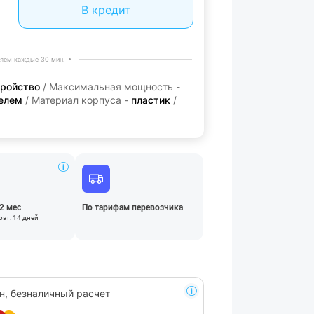
В кредит
яем каждые 30 мин.
тройство
/ Максимальная мощность -
белем
/ Материал корпуса -
пластик
/
12 мес
По тарифам перевозчика
ат: 14 дней
н, безналичный расчет