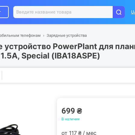
г
U
мобильным телефонам
Зарядные устройства
 устройство PowerPlant для пла
1.5A, Special (IBA18ASPE)
699 ₴
В наличии
от 117 ₴ / мес