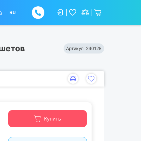
A
RU
ншетов
Артикул:
240128
Купить