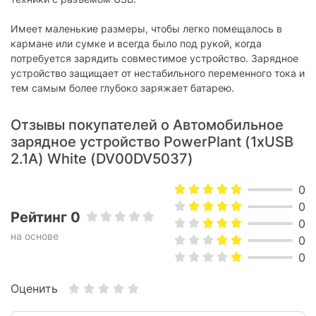
Материал корпуса:
пластик
Размеры:
58 х 28 х 27 мм
Имеет маленькие размеры, чтобы легко помещалось в
кармане или сумке и всегда было под рукой, когда
Цвет:
белый
потребуется зарядить совместимое устройство. Зарядное
устройство защищает от нестабильного переменного тока и
Характеристики и комплектация товара могут изменяться
тем самым более глубоко заряжает батарею.
производителем без уведомления.
Отзывы покупателей о Автомобильное
зарядное устройство PowerPlant (1xUSB
2.1A) White (DV00DV5037)
0
0
Рейтинг 0
0
на основе
0
0
Оценить