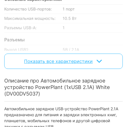
Количество USB-портов:
1 порт
Максимальная мощность:
10.5 Вт
Разъемы USB-А:
1
Разъемы
Выход USB1:
5В / 2.1А
Показать все характеристики
Особенности
Наличие дисплея:
без дисплея
Описание про Автомобильное зарядное
Дополнительно
устройство PowerPlant (1xUSB 2.1A) White
Кабель в комплекте:
(DV00DV5037)
без кабеля
Тип крепления
прикуриватель
автомобильного ЗУ:
Автомобильное зарядное USB-устройство PowerPlant 2.1A
предназначено для питания и зарядки электронных книг,
Физические характеристики
планшетов, мобильных телефонов и другой цифровой
техники с разъемом USB.