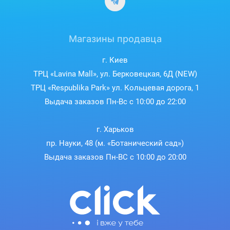
Магазины продавца
г. Киев
ТРЦ «Lavina Mall», ул. Берковецкая, 6Д (NEW)
ТРЦ «Respublika Park» ул. Кольцевая дорога, 1
Выдача заказов Пн-Вс с 10:00 до 22:00
Оптимизированные режимы
г. Харьков
для игр и кино
пр. Науки, 48 (м. «Ботанический сад»)
Выдача заказов Пн-ВС с 10:00 до 20:00
Игровой режим подчеркивает важные звуки, такие как
шаги или выстрелы, улучшая общий опыт игрока. В
кинематографическом режиме включается 3D-звук,
усиливающий эффект погружения в фильм.