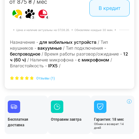
от 875 ₴ / мес
В кредит
4
3
4
Цена и наличие актуальны на 07.08.26.
Обновляем каждые 30 мин.
Назначение -
для мобильных устройств
/ Тип
наушников -
вакуумные
/ Тип подключения -
беспроводное
/ Время работы разговор/ожидание -
12
ч (60 ч)
/ Наличие микрофона -
с микрофоном
/
Влагостойкость -
IPX5
/
Отзывы (1)
Бесплатная
Отправим завтра
Гарантия: 18 мес
Обмен и возврат: 14
доставка
дней