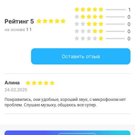
1
0
Рейтинг 5
0
на основе
1 1
0
0
Персонализированная
настройка
Оставить отзыв
Благодаря нескольким режимам шумоподавления и
уровням прозрачности, пользователь может настроить
Алина
систему под свои потребности. Это позволяет найти
24.02.2025
идеальный баланс между полной изоляцией и
возможностью слышать важные звуки.
Понравились, они удобные, хороший звук, с микрофоном нет
проблем. Слушаю музыку, общаюсь все супер.