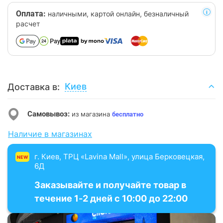
Оплата:
наличными, картой онлайн, безналичный
расчет
Киев
Доставка в:
Самовывоз:
из магазина
бесплатно
Наличие в магазинах
г. Киев, ТРЦ «Lavina Mall», улица Берковецкая,
NEW
6Д
Заказывайте и получайте товар в
течение 1-2 дней с 10:00 до 22:00