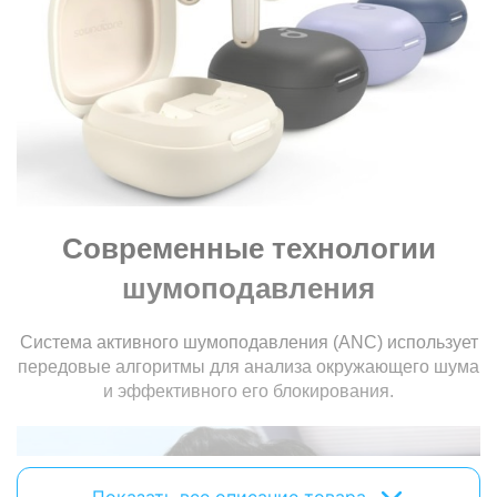
Питание
Питание:
аккумулятор
Время зарядки:
1 ч
Время работы разговор/
12 ч (60 ч)
ожидание:
Поддержка беспроводной
есть
зарядки:
Современные технологии
Микрофон
шумоподавления
Наличие микрофона:
с микрофоном
Конструкция микрофона:
встроенный
Система активного шумоподавления (ANC) использует
передовые алгоритмы для анализа окружающего шума
Особенности
и эффективного его блокирования.
Влагостойкость:
IPX5
Регулятор громкости:
есть
Дополнительно