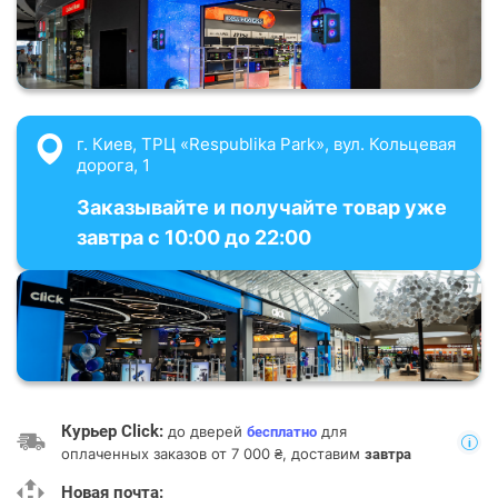
г. Киев, ТРЦ «Respublika Park», вул. Кольцевая
дорога, 1
Заказывайте и получайте товар уже
завтра с 10:00 до 22:00
Курьер Click:
до дверей
для
бесплатно
оплаченных заказов от 7 000 ₴, доставим
завтра
Новая почта: