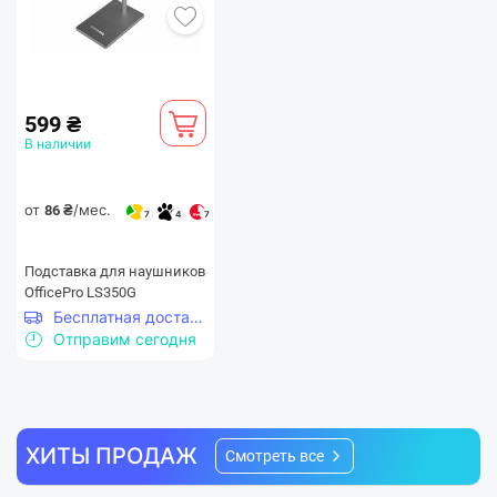
599 ₴
В наличии
от
/мес.
86 ₴
7
4
7
Подставка для наушников
OfficePro LS350G
Бесплатная доставка
Отправим сегодня
ХИТЫ ПРОДАЖ
Непрерывное аудио на
Смотреть все