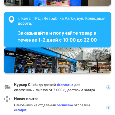
г. Киев, ТРЦ «Respublika Park», вул. Кольцевая
дорога, 1
Заказывайте и получайте товар в
течение 1-2 дней с 10:00 до 22:00
Курьер Click:
до дверей
для
бесплатно
оплаченных заказов от 7 000 ₴, доставим
завтра
Новая почта:
Самовывоз из отделения
отправим
бесплатно
сегодня