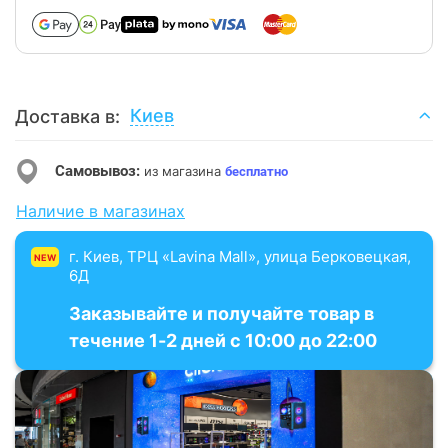
Киев
Доставка в:
Самовывоз:
из магазина
бесплатно
Наличие в магазинах
г. Киев, ТРЦ «Lavina Mall», улица Берковецкая,
NEW
6Д
Заказывайте и получайте товар в
течение 1-2 дней с 10:00 до 22:00