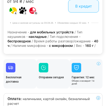
от 94 ₴ / мес
В кредит
4
3
15
Цена и наличие актуальны на 09.08.26.
Обновляем каждые 30 мин.
Назначение -
для мобильных устройств
/ Тип
наушников -
накладные
/ Тип подключения -
беспроводное
/ Время работы разговор/ожидание -
40
ч
/ Наличие микрофона -
с микрофоном
/ Вес -
160 г
/
Бесплатная
Отправим сегодня
Гарантия: 12 мес
Обмен и возврат: 14
доставка
дней
Оплата:
наличными, картой онлайн, безналичный
расчет