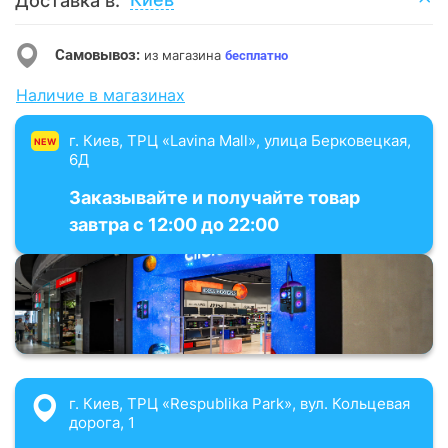
Доставка в:
Самовывоз:
из магазина
бесплатно
Наличие в магазинах
г. Киев, ТРЦ «Lavina Mall», улица Берковецкая,
NEW
6Д
Заказывайте и получайте товар
завтра с 12:00 до 22:00
г. Киев, ТРЦ «Respublika Park», вул. Кольцевая
дорога, 1