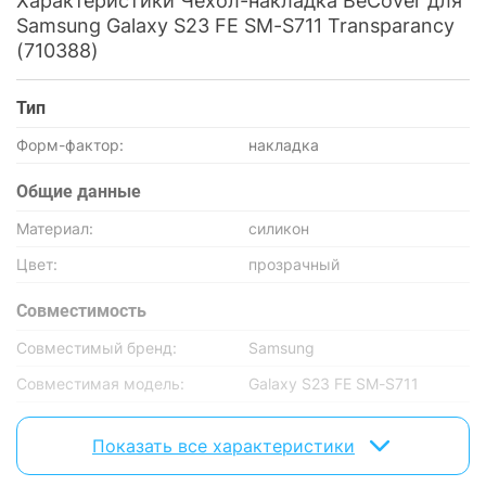
Характеристики Чехол-накладка BeCover для
Samsung Galaxy S23 FE SM-S711 Transparancy
(710388)
Тип
Форм-фактор:
накладка
Общие данные
Материал:
силикон
Цвет:
прозрачный
Совместимость
Совместимый бренд:
Samsung
Совместимая модель:
Galaxy S23 FE SM-S711
Характеристики и комплектация товара могут изменяться
Показать все характеристики
производителем без уведомления.