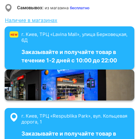
Самовывоз:
из магазина
бесплатно
Наличие в магазинах
г. Киев, ТРЦ «Lavina Mall», улица Берковецкая,
NEW
6Д
Заказывайте и получайте товар в
течение 1-2 дней с 10:00 до 22:00
г. Киев, ТРЦ «Respublika Park», вул. Кольцевая
дорога, 1
Заказывайте и получайте товар в