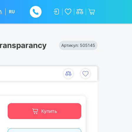
A
RU
ransparancy
Артикул:
505145
Купить