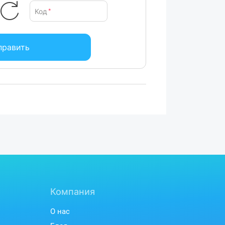
Код
*
править
Компания
О нас