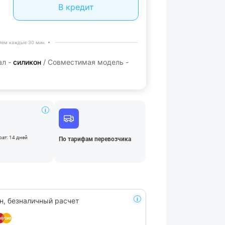
В кредит
яем каждые 30 мин.
ал -
силикон
/ Совместимая модель -
ат: 14 дней
По тарифам перевозчика
н, безналичный расчет