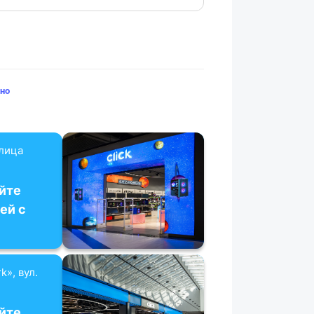
но
улица
йте
ей с
k», вул.
йте