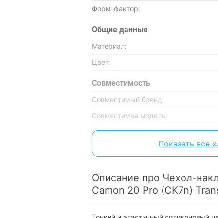
Форм-фактор:
Общие данные
Материал:
Цвет:
Совместимость
Совместимый бренд:
Совместимая модель:
Характеристики и комплектация тов
Показать все 
без уведомления.
Описание про Чeхол-накл
Camon 20 Pro (CK7n) Tran
Тонкий и эластичный силиконовый ч