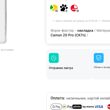
10
6
10
Цена и наличие актуальны на 07.08.26.
Обновл
Форм-фактор -
накладка
/ Матери
Camon 20 Pro (CK7n)
/
т фотографии
Обмен и возвр
Отправим завтра
Оплата:
наличными, картой онлай