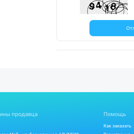
От
ины продавца
Помощь
Как заказать