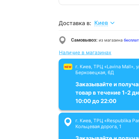
Киев
Доставка в:
Самовывоз:
из магазина
бесплат
Наличие в магазинах
г. Киев, ТРЦ «Lavina Mall», 
NEW
Берковецкая, 6Д
Заказывайте и получа
товар в течение 1-2 дн
10:00 до 22:00
г. Киев, ТРЦ «Respublika Par
Кольцевая дорога, 1
Заказывайте и получа