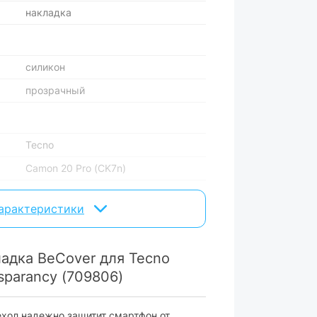
накладка
силикон
прозрачный
Tecno
Camon 20 Pro (CK7n)
ара могут изменяться производителем
характеристики
адка BeCover для Tecno
sparancy (709806)
ехол надежно защитит смартфон от