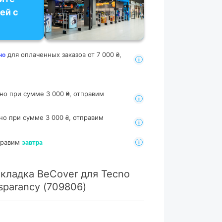
ей с
для оплаченных заказов от 7 000 ₴,
но
но при сумме 3 000 ₴, отправим
но при сумме 3 000 ₴, отправим
тправим
завтра
кладка BeCover для Tecno
sparancy (709806)