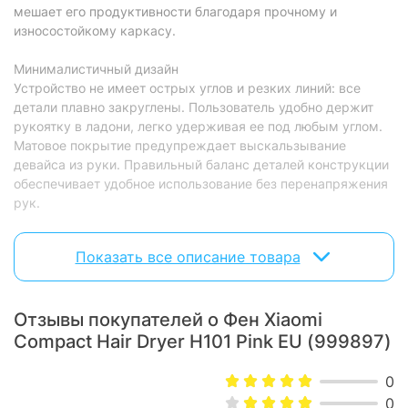
мешает его продуктивности благодаря прочному и
фен, насадка концентратор,
В комплекте:
износостойкому каркасу.
инструкция
Минималистичный дизайн
Физические характеристики
Устройство не имеет острых углов и резких линий: все
Вес:
0.43 кг
детали плавно закруглены. Пользователь удобно держит
рукоятку в ладони, легко удерживая ее под любым углом.
Цвет:
розовый
Матовое покрытие предупреждает выскальзывание
девайса из руки. Правильный баланс деталей конструкции
Характеристики и комплектация товара могут изменяться
обеспечивает удобное использование без перенапряжения
производителем без уведомления.
рук.
Ультрабыстрая сушка
Показать все описание товара
Модель оборудована высокопроизводительным
двигателем, вращающимся со скоростью 20 000 об/мин.
Фен Xiaomi Compact Hair Dryer H101 обеспечивает подачу
Отзывы покупателей о Фен Xiaomi
интенсивного потока воздуха со скоростью 15 м/с.
Уникальная конструкция воздушного винта с шестью
Compact Hair Dryer H101 Pink EU (999897)
крыльями гарантирует сбалансированность, динамику и
стабильность воздушного потока. Будьте уверены в
0
безукоризненности вашей укладки каждый день, тратя на
0