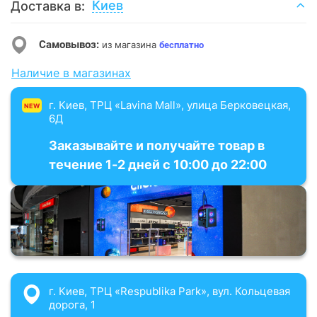
Киев
Доставка в:
Самовывоз:
из магазина
бесплатно
Наличие в магазинах
г. Киев, ТРЦ «Lavina Mall», улица Берковецкая,
NEW
6Д
Заказывайте и получайте товар в
течение 1-2 дней с 10:00 до 22:00
г. Киев, ТРЦ «Respublika Park», вул. Кольцевая
дорога, 1