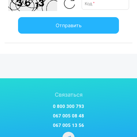
Код
*
Роскошный блеск ваших волос
Встроенный генератор создает 50 миллионов отрицательно
заряженных ионов, которые попадают непосредственно на
Отправить
поверхность волос и нейтрализуют статический заряд. Это
способствует аккуратному разглаживанию вьющихся и
путающихся волос, которые становятся более гладкими и
блестящими.
Высокий уровень защиты
Для комфортного и безопасного использования
инструмента в бьюти-рутине предусмотрен двойной
механизм защиты от перегрева. Когда температура
превышает безопасный диапазон, срабатывает
автоматическое отключение питания. Предохранители
Связаться
обеспечивают дополнительную защиту в крайних случаях.
0 800 300 793
Особое внимание деталям
Воздушное сопло имеет двойную изоляцию. Такая
067 005 08 48
конструкция теплоизоляции существенно снижает
067 005 13 56
температуру внешней части сопла во время обдува и
уменьшает возможность получения ожогов. Насадка