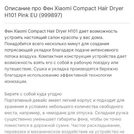
Описание про Фен Xiaomi Compact Hair Dryer
Концентратор:
1 шт
H101 Pink EU (999897)
Особенности
Фен Xiaomi Compact Hair Dryer H101 дает возможность
Ионизация:
без ионизации
устроить настоящий салон красоты у вас дома.
Подача холодного воздуха:
есть
Понадобится всего несколько минут для создания
потрясающей укладки благодаря подаче интенсивного
Конструктивные особенности
потока воздуха. Компактная конструкция устройства дает
возможность взять его с собой в рабочую поездку или
Петля для подвешивания:
есть
путешествие. Сушка и укладка производятся бережно
Вращение шнура на 360°:
без вращения
благодаря использованию эффективной технологии
ионизации.
Длина сетевого шнура:
1.7 м
Складная ручка:
Берите с собой куда угодно
есть
Портативный девайс имеет легкий корпус и подходит для
Дополнительно
хранения в условиях небольшого количества свободного
места, например, в чемодане для отпуска. Складная ручка
Другое:
защита от перегрева
существенно уменьшает габариты фена, чтобы он точно
поместился в дорожной сумке. Частое раскладывание,
Комплектация
перевозки и механическое воздействие на устройство не