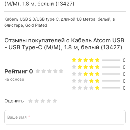
Длина:
1.8 м
(M/M), 1.8 м, белый (13427)
Характеристики и комплектация товара могут изменяться
Кабель USB 2.0/USB type C, длиной 1.8 метра, белый, в
производителем без уведомления.
блистере, Gold Plated
Отзывы покупателей о Кабель Atcom USB
- USB Type-C (M/M), 1.8 м, белый (13427)
0
0
Рейтинг 0
0
на основе
0
0
Оценить
Ваше имя
*