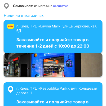
Самовывоз:
из магазина
бесплатно
Наличие в магазинах
г. Киев, ТРЦ «Lavina Mall», улица Берковецкая,
NEW
6Д
Заказывайте и получайте товар в
течение 1-2 дней с 10:00 до 22:00
г. Киев, ТРЦ «Respublika Park», вул. Кольцевая
дорога, 1
Заказывайте и получайте товар в