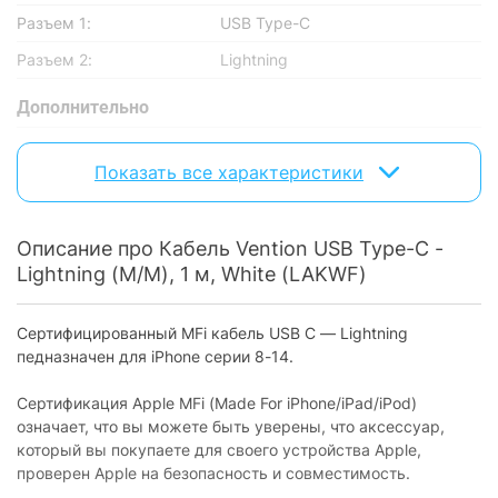
Разъем 1:
USB Type-C
Разъем 2:
Lightning
Дополнительно
Версия USB:
USB 3.2 Gen 1 (3.0)
Показать все характеристики
Физические характеристики
Цвет:
Белый
Описание про Кабель Vention USB Type-C -
Длина:
1 м
Lightning (M/M), 1 м, White (LAKWF)
Характеристики и комплектация товара могут изменяться
Сертифицированный MFi кабель USB C — Lightning
производителем без уведомления.
педназначен для iPhone серии 8-14.
Сертификация Apple MFi (Made For iPhone/iPad/iPod)
означает, что вы можете быть уверены, что аксессуар,
который вы покупаете для своего устройства Apple,
проверен Apple на безопасность и совместимость.