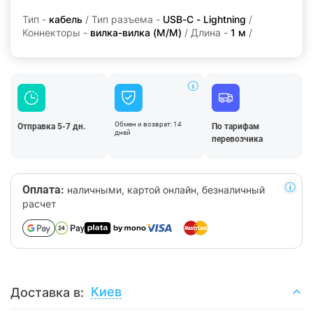
Тип -
кабель
/ Тип разъема -
USB-C - Lightning
/
Коннекторы -
вилка-вилка (M/M)
/ Длина -
1 м
/
Обмен и возврат: 14
Отправка 5-7 дн.
По тарифам
дней
перевозчика
Оплата:
наличными, картой онлайн, безналичный
расчет
Киев
Доставка в: