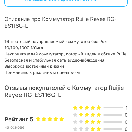
Поддержка PoE / PoE+ / PoE++ :
нет / нет / нет
Дополнительно
Описание про Коммутатор Ruijie Reyee RG-
Возможность монтажа в стойку:
есть
ES116G-L
Максимальное
11 Вт
энергопотребление:
16-портовый неуправляемый коммутатор без PoE
10/100/1000 Мбит/с
Тип охлаждения:
пассивное
Неуправляемый коммутатор, который виден в облаке Ruijie.
Форм-фактор:
стоечный
Безопасная и стабильная сеть видеонаблюдения
Высококачественный дизайн
Максимальная скорость LAN
1 Гбит/с
портів:
Применимо к различным сценариям
Физические характеристики
Отзывы покупателей о Коммутатор Ruijie
Reyee RG-ES116G-L
Материал корпуса:
металл
Размери (ШхВхГ):
280 x 125 х 43.6 мм
1
Вес:
1780 г
0
Рейтинг 5
0
Комплектация
на основе
1 1
0