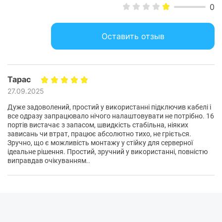
0
коммутатор,
Входит в комплект:
документация
Оставить отзыв
Характеристики и комплектация товара могут изменяться
производителем без уведомления.
Тарас
27.09.2025
Дуже задоволений, простий у використанні підключив кабелі і
все одразу запрацювало нічого налаштовувати не потрібно. 16
портів вистачає з запасом, швидкість стабільна, ніяких
зависань чи втрат, працює абсолютно тихо, не гріється.
Зручно, що є можливість монтажу у стійку для серверної
ідеальне рішення. Простий, зручний у використанні, повністю
виправдав очікуванням..