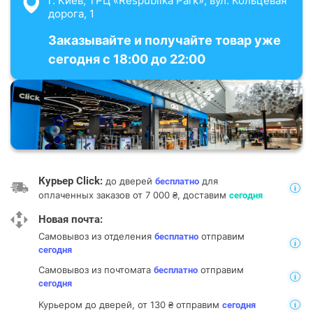
г. Киев, ТРЦ «Respublika Park», вул. Кольцевая
дорога, 1
Заказывайте и получайте товар уже
сегодня с 18:00 до 22:00
Курьер Click:
до дверей
для
бесплатно
оплаченных заказов от 7 000 ₴, доставим
сегодня
Новая почта:
Самовывоз из отделения
отправим
бесплатно
сегодня
Самовывоз из почтомата
отправим
бесплатно
сегодня
Курьером до дверей, от 130 ₴ отправим
сегодня