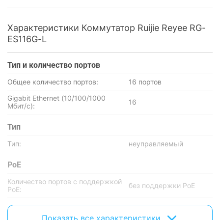
Характеристики Коммутатор Ruijie Reyee RG-
ES116G-L
Тип и количество портов
Общее количество портов:
16 портов
Gigabit Ethernet (10/100/1000
16
Мбит/с):
Тип
Тип:
неуправляемый
PoE
Количество портов с поддержкой
без поддержки PoE
PoE:
PoE In / PoE Out:
нет / нет
Показать все характеристики