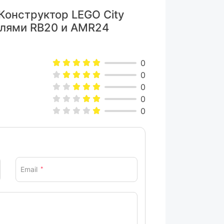
Конструктор LEGO City
илями RB20 и AMR24
0
0
0
0
0
Email
*