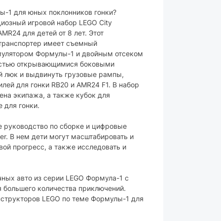
ы-1 для юных поклонников гонки?
озный игровой набор LEGO City
MR24 для детей от 8 лет. Этот
транспортер имеет съемный
мулятором Формулы-1 и двойным отсеком
ностью открывающимися боковыми
й люк и выдвинуть грузовые рампы,
илей для гонки RB20 и AMR24 F1. В набор
лена экипажа, а также кубок для
 для гонки.
ое руководство по сборке и цифровые
er. В нем дети могут масштабировать и
вой прогресс, а также исследовать и
очных авто из серии LEGO Формула-1 с
я большего количества приключений.
нструкторов LEGO по теме Формулы-1 для