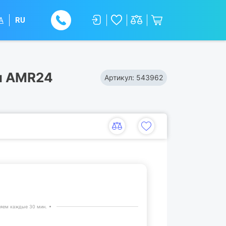
A
RU
 и AMR24
Артикул:
543962
яем каждые 30 мин.