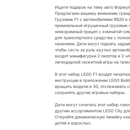
Ищете подарок на тему авто Формул
Предлагаем вашему вниманию гранди
Грузовик F1 с автомобилями RB20 и A
премиальный игрушечный грузовик-
низкорамный прицеп с комнатой-си
для транспортного средства с пол
панелями. Дети могут поднять задни
чтобы сесть за руль крутых автомоб
входят минифигурки 2 пилотов и 3 ч
легендарной сюжетной игры на треке
В этот набор LEGO F1 входит печатн
инструкции в приложении LEGO Build
вращать модели в 3D, отслеживать с
сохранять другие игровые наборы.
Дети могут сочетать этот набор гон
другим ассортиментом LEGO City дл
Откройте динамическую линейку ко
детей и взрослых.