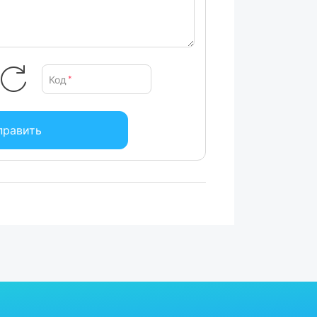
Код
*
править