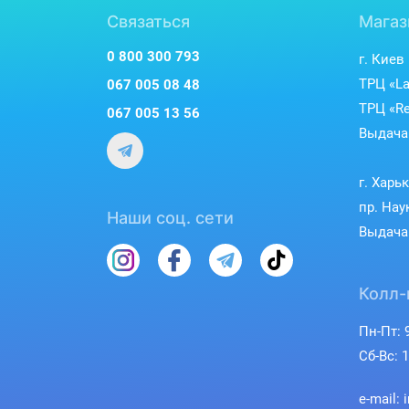
Связаться
Магаз
0 800 300 793
г. Киев
ТРЦ «La
067 005 08 48
ТРЦ «Re
067 005 13 56
Выдача 
г. Харь
пр. Нау
Наши соц. сети
Выдача 
Колл-
Пн-Пт: 9
Сб-Вс: 1
e-mail: 