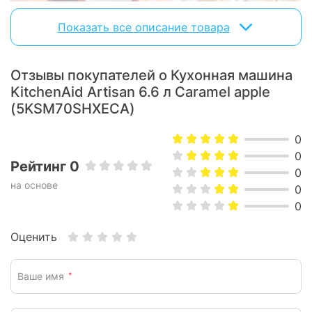
Показать все описание товара
Отзывы покупателей о Кухонная машина
KitchenAid Artisan 6.6 л Caramel apple
(5KSM70SHXECA)
0
0
Рейтинг 0
0
на основе
0
Сочетание большого объема,
0
мощности и невероятного
Оценить
дизайна
Ваше имя
*
Artisan KitchenAid
Этот миксер
с регулируемой по
высоте чашей объемом 6,6 л - настоящая находка. Он