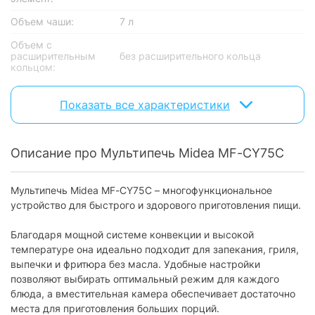
Объем чаши:
7 л
Объем с
расширительным
без расширительного кольца
кольцом:
Материал корпуса:
пластик
Показать все характеристики
Рабочая
180 - 200 °C
температура:
Модель:
MF-CY75C
Описание про Мультипечь Midea MF-CY75C
Управление
Мультипечь Midea MF-CY75C – многофункциональное
Тип управления:
сенсорное управление
устройство для быстрого и здорового приготовления пищи.
Оснащение
Благодаря мощной системе конвекции и высокой
температуре она идеально подходит для запекания, гриля,
Дисплей:
с дисплеем
выпечки и фритюра без масла. Удобные настройки
позволяют выбирать оптимальный режим для каждого
Таймер отсрочки
без таймера
старта:
блюда, а вместительная камера обеспечивает достаточно
места для приготовления больших порций.
Крышка:
откидная