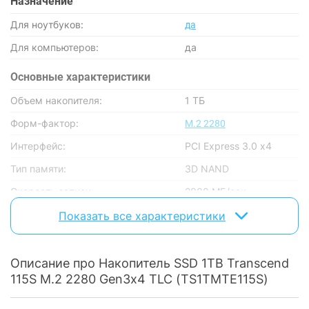
Назначение
Для ноутбуков:
да
Для компьютеров:
да
Основные характеристики
Объем накопителя:
1 ТБ
Форм-фактор:
M.2 2280
Интерфейс:
PCI Express 3.0 x4
Тип памяти:
3D NAND
Скорость записи:
2000 МБ/сек
Скорость чтения:
3200 МБ/сек
Показать все характеристики
Время наработки на отказ:
2 млн часов
Описание про Накопитель SSD 1TB Transcend
Особенности
115S M.2 2280 Gen3x4 TLC (TS1TMTE115S)
Поддержка NVMe:
есть