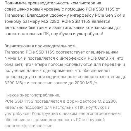
Поднимите производительность компьютера на
Дополнительно
совершенно новый уровень с помощью PCIe SSD 115S от
IOPS (чтение/запись):
250 000/170 000
Transcend! Благодаря удобному интерфейсу PCIe Gen 3x4 и
тонкому размеру M.2 2280, PCIe SSD 115S является
TBW (ресурс записей):
400 TБ
идеальным быстрым и вместительным компаньоном для
ваших настольных ПК, ноутбуков и ультрабуков!
Серия
Впечатляющая производительность.
Серия:
Transcend 115S
Transcend PCIe SSD 115S соответствует спецификациям
NVMe 1.4 и поставляется с интерфейсом PCIe Gen3 x4, что
Физические характеристики
означает, что четыре полосы используются для передачи и
Габариты:
80 x 22 x 2.23 мм
получения данных одновременно, что обеспечивает
превосходную производительность со скоростью чтения до
Характеристики и комплектация товара могут изменяться
3200 МБ/с и скоростью записи до 2000 МБ./с.
производителем без уведомления.
Низкое энергопотребление.
PCIe SSD 115S поставляется в форм-факторе M.2 2280,
идеально подходит для настольных ПК, ноутбуков и
ультрабуков! Конструкция с низким энергопотреблением
обеспечивает производительность PCIe с лучшей
энергоэффективностью.