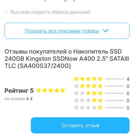
Высокая скорость обмена данными
3D Nand
Показать все описание товара
Высокие надежность и долговечность
Устойчивость к ударам и вибрации
Широкий диапазон емкостей
Отзывы покупателей о Накопитель SSD
240GB Kingston SSDNow A400 2.5" SATAIII
Форм-фактор 2,5”
TLC (SA400S37/240G)
4
0
Рейтинг 5
0
на основе
4 4
0
0
Оставить отзыв