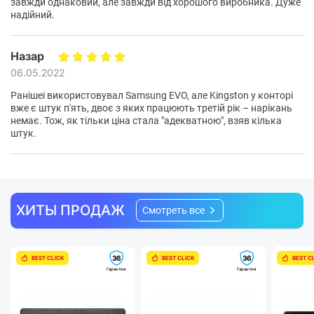
завжди однаковий, але завжди від хорошого виробника. Дуже
надійний.
Назар
06.05.2022
Ранішеі використовувал Samsung EVO, але Kingston у конторі
Высокие надежность и
вже є штук п'ять, двоє з яких працюють третій рік – нарікань
немає. Тож, як тільки ціна стала "адекватною", взяв кілька
долговечность
штук.
SSD
Благодаря отсутствию подвижных элементов,
Kingston A400
значительно устойчивее к вибрациям и
динамическим нагрузкам, чем традиционные жесткие
ХИТЫ ПРОДАЖ
диски.
Смотреть все
36
36
BEST CLICK
BEST CLICK
BEST C
Гарантия
Гарантия