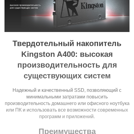
Дополнительно
Контроллер:
SandForce SF-2280
TBW (ресурс
80 TБ
записей):
Дополнительные
Поддержка TRIM
данные:
Твердотельный накопитель
чтение:0.642 Вт; запись: 1.535 Вт;
Kingston A400: высокая
Энергопотребление:
ожидание: 0.0195 Вт
производительность для
Серия
существующих систем
Серия:
Kingston A400
Надежный и качественный SSD, позволяющий с
Физические характеристики
минимальными затратами повысить
Габариты:
100 х 69.9 х 7 мм
производительность домашнего или офисного ноутбука
или ПК и использовать все возможности современных
Характеристики и комплектация товара могут изменяться
программ и приложений.
производителем без уведомления.
Преимущества