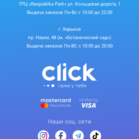
ТРЦ «Respublika Park» ул. Кольцевая дорога, 1
Голографическая наклейка
Выдача заказов Пн-Вс с 10:00 до 22:00
Kingston
Голографическая наклейка с логотипом
и
г. Харьков
гербом Украины — специальный защитный элемент
пр. Науки, 48 (м. «Ботанический сад»)
Kingston
для всех SSD-накопителей торговой марки
,
Выдача заказов Пн-ВС с 10:00 до 20:00
предназначенных для продажи в Украине.
SSD-
накопители, ввезенные в Украину неофициально, в
гарантийных случаях подлежат замене у продавца или
Kingston
через один из RMA-хабов компании
Technology
. При этом, все платежи, связанные с
пересылкой устройства в оба конца, таможенными и
другими сборами, ложатся на покупателя такого
неофициально ввезенного SSD.
Наши соц. сети