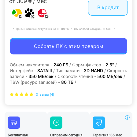
от 309 ₴ / мес
В кредит
12
10
12
Цена и наличие актуальны на 09.08.26.
Обновляем каждые 30 мин.
Собрать ПК с этим товаром
Объем накопителя -
240 ГБ
/ Форм-фактор -
2.5"
/
Интерфейс -
SATAIII
/ Тип памяти -
3D NAND
/ Скорость
записи -
350 МБ/сек
/ Скорость чтения -
500 МБ/сек
/
TBW (ресурс записей) -
80 TБ
/
Отзывы (4)
Бесплатная
Отправим сегодня
Гарантия: 36 мес