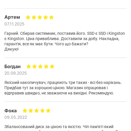
Артем
07.11.2025
Гарний. Сбирав системник, поставив його. SSD є SSD і Kingston
Высокая скорость обмена
є Kingston. Ціна приваблива. Доставили за добу. Накладна,
гарантія, все як має бути. Чого що бажати?
данными
Дякую!
Работая с данными со скоростью, до 10 раз
Богдан
превышающей скорость традиционных жестких дисков,
20.09.2025
SSD Kingston A400
обеспечивает значительное
ускорение старта системы и загрузки программ, а также
Якісний накопичувач, працюють три таких - всі без нарікань.
повышает общую отзывчивость системы.
Придбав тут за хорошою ціною. Магазин опрацював і
відправив швидко, не зважаючи на вихідні. Рекомендую.
Фока
09.05.2022
Збалансований диск за ціною та якістю. Чіп пам'яті який