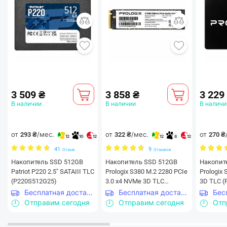
Широкий диапазон емкостей
3 509 ₴
3 858 ₴
3 229
В наличии
В наличии
В наличи
SSD Kingston A400
Линейка
включает в себя модели
емкостью от 120 до 960 ГБ.
от
/мес.
от
/мес.
от
293 ₴
322 ₴
270 ₴
12
10
12
12
8
12
41
9
Отзыв
Отзывов
Накопитель SSD 512GB
Накопитель SSD 512GB
Накопитель
Patriot P220 2.5" SATAIII TLC
Prologix S380 M.2 2280 PCIe
Prologix 
(P220S512G25)
3.0 x4 NVMe 3D TLC
3D TLC 
(PRO512GS380)
Бесплатная доставка
Бесплатная доставка
Отправим сегодня
Отправим сегодня
Отп