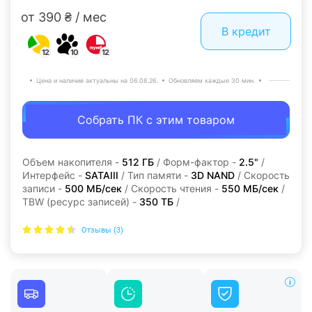
от 390 ₴ / мес
В кредит
12
10
12
Цена и наличие актуальны на 06.08.26.
Обновляем каждые 30 мин.
Собрать ПК с этим товаром
Объем накопителя -
512 ГБ
/ Форм-фактор -
2.5"
/
Интерфейс -
SATAIII
/ Тип памяти -
3D NAND
/ Скорость
записи -
500 МБ/сек
/ Скорость чтения -
550 МБ/сек
/
TBW (ресурс записей) -
350 TБ
/
Отзывы (3)