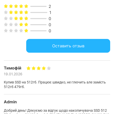
2
1
0
0
0
Оставить отзыв
Тимофій
19.01.2026
Купив SSD на 512гб. Працює швидко, не глючить але замість
512гб 479гб.
Admin
Добрий день! Дякуємо за відгук щодо накопичувача SSD 512