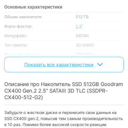
Основные характеристики
Объем накопителя:
512 ГБ
Форм-фактор:
2.5"
Интерфейс:
SATAIII
Тип памяти:
3D NAND
Скорость записи:
500 МБ/сек
Скорость чтения:
550 МБ/сек
Показать все характеристики
Потребление энергии:
4.3 Вт
Время наработки на отказ:
2 млн часов
Описание про Накопитель SSD 512GB Goodram
CX400 Gen.2 2.5" SATAIII 3D TLC (SSDPR-
Особенности
CX400-512-G2)
Поддержка NVMe:
отсутствует
Забудьте о жестком диске и перенесите свои данные на
Ударостойкость:
есть
SSD CX400 gen.2, повысив тем самым производительность
в 10 раз. Помимо более высокой скорости реакции
Дополнительно