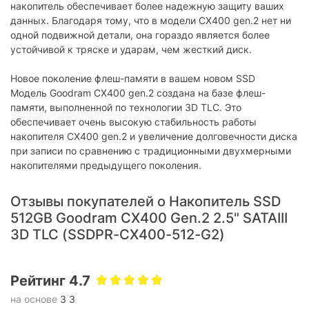
накопитель обеспечивает более надежную защиту ваших
IOPS (чтение/запись):
75 500/76 800
данных. Благодаря тому, что в модели CX400 gen.2 нет ни
одной подвижной детали, она гораздо является более
TBW (ресурс записей):
350 TБ
устойчивой к тряске и ударам, чем жесткий диск.
Энергопотребление:
максимум: 4.3 Вт
Новое поколение флеш-памяти в вашем новом SSD
Модель Goodram CX400 gen.2 создана на базе флеш-
Серия
памяти, выполненной по технологии 3D TLC. Это
Серия:
Goodram CX400
обеспечивает очень высокую стабильность работы
накопителя CX400 gen.2 и увеличение долговечности диска
Физические характеристики
при записи по сравнению с традиционными двухмерными
накопителями предыдущего поколения.
Габариты:
100 х 69.85 x 7 мм
Отзывы покупателей о Накопитель SSD
Характеристики и комплектация товара могут изменяться
производителем без уведомления.
512GB Goodram CX400 Gen.2 2.5" SATAIII
3D TLC (SSDPR-CX400-512-G2)
Рейтинг 4.7
на основе
3 3