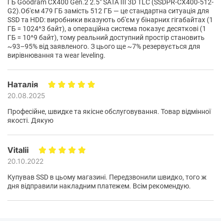
ГБ Goodram CX400 Gen.2 2.5" SATA III 3D TLC (SSDPR-CX400-512-
G2). ​ Об'єм 479 ГБ замість 512 ГБ — це стандартна ситуація для
SSD та HDD: виробники вказують об'єм у бінарних гігабайтах (1
ГБ = 1024^3 байт), а операційна система показує десяткові (1
ГБ = 10^9 байт), тому реальний доступний простір становить
~93–95% від заявленого. З цього ще ~7% резервується для
вирівнювання та wear leveling.
Наталія
20.08.2025
Професійне, швидке та якісне обслуговування. Товар відмінної
якості. Дякую
Vitalii
20.10.2022
Купував SSD в цьому магазині. Передзвонили швидко, того ж
дня відправили накладним платежем. Всім рекомендую.