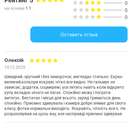
Рейтинг 5
0
на основе
1 1
0
0
Мобильная фотография на
Оставить отзыв
новом уровне
Redmi Note 14
предлагает современную систему камер,
Олексій
которая позволяет снимать фото и видео с высокой
14.12.2025
детализацией. Основная камера на 108
МП гарантирует четкость даже при увеличении, а
Швидкий, зручний і без заморочок, виглядає стильно. Екран
великий,кольори яскраві, чітко все видно. Не гальмує не
вспомогательные сенсоры обеспечивают
зависає, додатки, соцмережі, усе летить навіть коли відкрито
разнообразные творческие возможности: портретный
купу вкладок нічого не лагає. Спокійно можу і пограти
режим, макросъемка и ночные кадры станут
витягує. Вистачає і місця для всього, заряд триматься день
доступными для каждого.
спокійно. Приємно здивувала і камера добре знімає для свого
класу, фотки нормальні виходять. Яскравіть, чіткість все є. Не
розраховував на щось вау, але насправді приємно здивував.