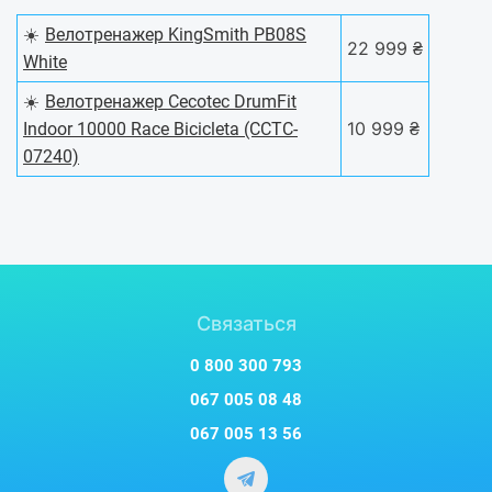
☀️
Велотренажер KingSmith PB08S
22 999 ₴
White
☀️
Велотренажер Cecotec DrumFit
10 999 ₴
Indoor 10000 Race Bicicleta (CCTC-
07240)
Связаться
0 800 300 793
067 005 08 48
067 005 13 56