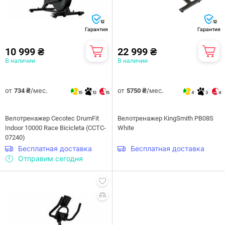
12
12
Гарантия
Гарантия
10 999 ₴
22 999 ₴
В наличии
В наличии
от
/мес.
от
/мес.
734 ₴
5750 ₴
15
12
15
4
3
4
Велотренажер Cecotec DrumFit
Велотренажер KingSmith PB08S
Indoor 10000 Race Bicicleta (CCTC-
White
07240)
Бесплатная доставка
Бесплатная доставка
Отправим сегодня