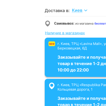
Киев
Доставка в:
Самовывоз:
из магазина
бесплат
Наличие в магазинах
г. Киев, ТРЦ «Lavina Mall», 
NEW
Берковецкая, 6Д
Заказывайте и получа
товар в течение 1-2 дн
10:00 до 22:00
г. Киев, ТРЦ «Respublika Par
Кольцевая дорога, 1
Заказывайте и получа
товар в течение 1-2 дн