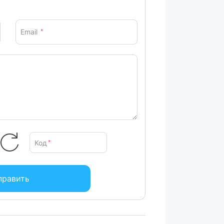
Email
*
Код
*
править