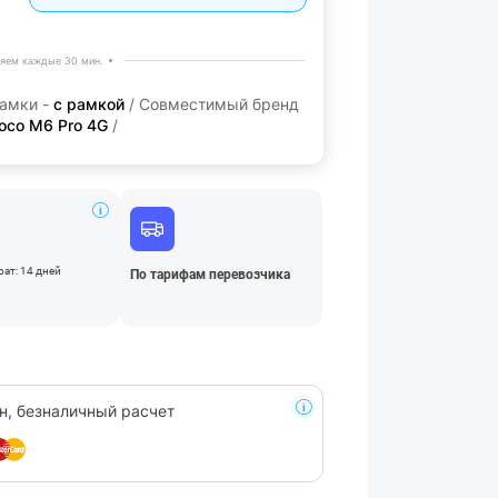
яем каждые 30 мин.
рамки -
с рамкой
/ Совместимый бренд
oco M6 Pro 4G
/
ат: 14 дней
По тарифам перевозчика
н, безналичный расчет