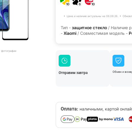
10
6
10
Цена и наличие актуальны на 06.08.26.
Обновл
Тип -
защитное стекло
/ Наличие 
-
Xiaomi
/ Совместимая модель -
P
т фотографии
Обмен и возвр
Отправим завтра
Оплата:
наличными, картой онлай