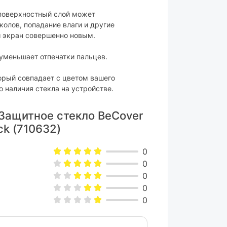
 поверхностный слой может
олов, попадание влаги и другие
 экран совершенно новым.
уменьшает отпечатки пальцев.
торый совпадает с цветом вашего
о наличия стекла на устройстве.
Защитное стекло BeCover
ck (710632)
0
0
0
0
0