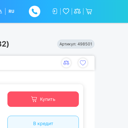
A
RU
32)
Артикул:
498501
Купить
В кредит