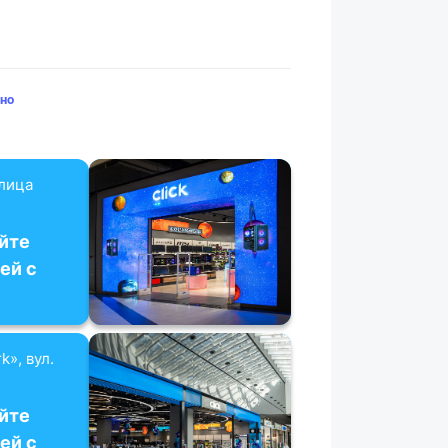
но
улица
йте
ей с
k», вул.
йте
ей с