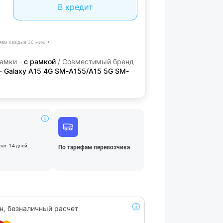
В кредит
яем каждые 30 мин.
рамки -
с рамкой
/ Совместимый бренд
-
Galaxy A15 4G SM-A155/A15 5G SM-
ат: 14 дней
По тарифам перевозчика
н, безналичный расчет