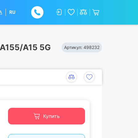
A
RU
-A155/A15 5G
Артикул:
498232
Купить