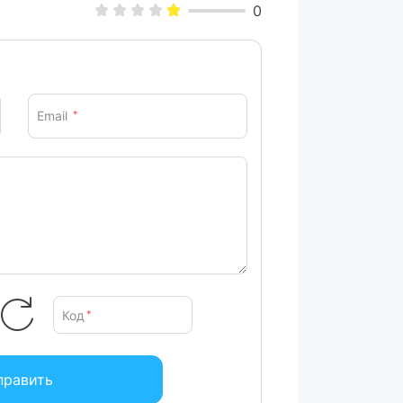
0
Email
*
Код
*
править