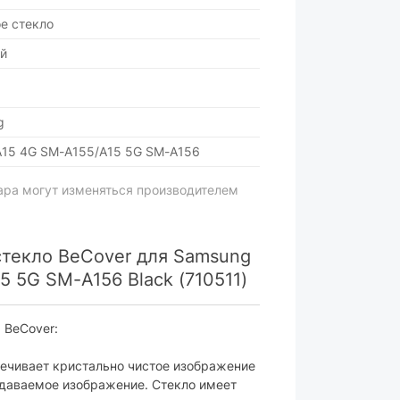
е стекло
й
g
A15 4G SM-A155/A15 5G SM-A156
ара могут изменяться производителем
текло BeCover для Samsung
5 5G SM-A156 Black (710511)
 BeCover:
печивает кристально чистое изображение
едаваемое изображение. Стекло имеет