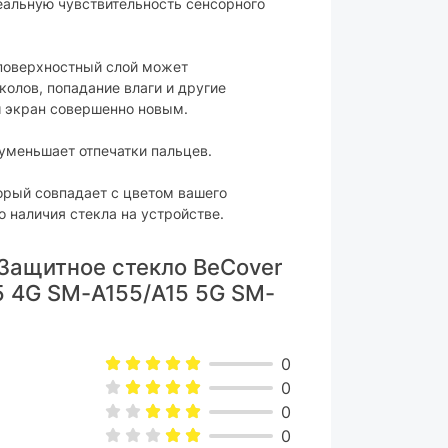
еальную чувствительность сенсорного
 поверхностный слой может
олов, попадание влаги и другие
 экран совершенно новым.
уменьшает отпечатки пальцев.
торый совпадает с цветом вашего
о наличия стекла на устройстве.
Защитное стекло BeCover
5 4G SM-A155/A15 5G SM-
0
0
0
0