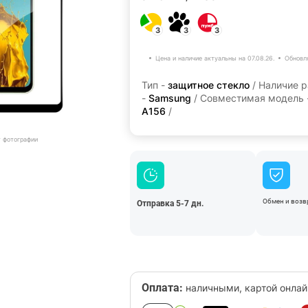
3
3
3
Цена и наличие актуальны на 07.08.26.
Обновл
Тип -
защитное стекло
/ Наличие 
-
Samsung
/ Совместимая модель 
A156
/
т фотографии
Обмен и возвр
Отправка 5-7 дн.
Оплата:
наличными, картой онлай