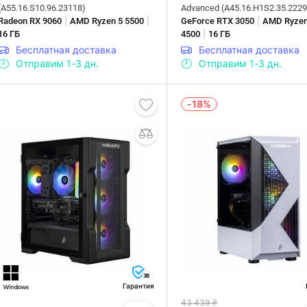
(A55.16.S10.96.23118)
Advanced (A45.16.H1S2.35.2229
|
|
|
Radeon RX 9060
AMD Ryzen 5 5500
GeForce RTX 3050
AMD Ryzen
|
16 ГБ
4500
16 ГБ
Бесплатная доставка
Бесплатная доставка
Отправим 1-3 дн.
Отправим 1-3 дн.
-18%
36
Гарантия
43 439 ₴