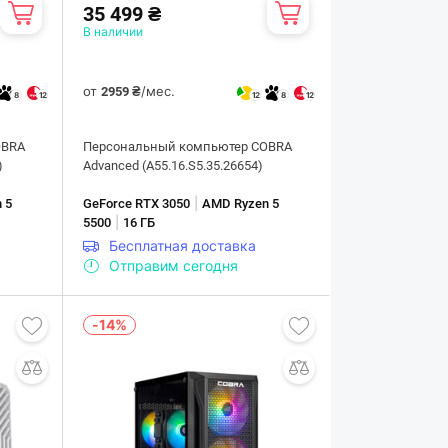
35 499 ₴
В наличии
от
/мес.
2959 ₴
8
12
12
8
12
OBRA
Персональный компьютер COBRA
)
Advanced (A55.16.S5.35.26654)
|
 5
GeForce RTX 3050
AMD Ryzen 5
|
5500
16 ГБ
Бесплатная доставка
Отправим сегодня
-14%