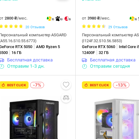
от
/мес.
от
/мес.
2800 ₴
3980 ₴
15
10
15
15
20
Отзывов
29
Отзывов
Персональный компьютер ASGARD
Персональный компьютер A
(A55.16.S10.55.6773)
(I124F.32.S10.56.5853)
|
|
GeForce RTX 5050
AMD Ryzen 5
GeForce RTX 5060
Intel Core i
|
|
5500
16 ГБ
12400F
32 ГБ
Бесплатная доставка
Бесплатная доставка
Отправим 1-3 дн.
Отправим сегодня
-7%
-13%
BEST CLICK
BEST CLICK