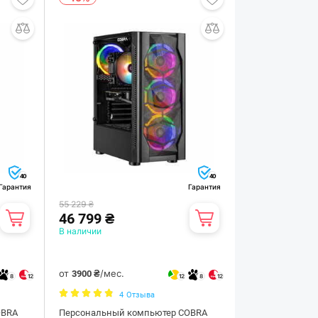
40
40
Гарантия
Гарантия
55 229 ₴
46 799 ₴
В наличии
от
/мес.
3900 ₴
8
12
12
8
12
4
Отзыва
OBRA
Персональный компьютер COBRA