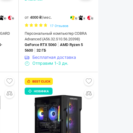
от
/мес.
4000 ₴
10
15
12
8
12
17
Отзывов
SGARD
Персональный компьютер COBRA
Advanced (A56.32.S10.56.20398)
|
5-
GeForce RTX 5060
AMD Ryzen 5
|
5600
32 ГБ
Бесплатная доставка
Отправим 1-3 дн.
BEST CLICK
НОВИНКА