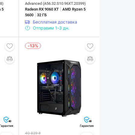
8)
Advanced (A56.32.S10.96XT.20399)
|
 5
Radeon RX 9060 XT
AMD Ryzen 5
|
5600
32 ГБ
Бесплатная доставка
Отправим 1-3 дн.
-13%
40
40
Гарантия
Гарантия
40 829 ₴