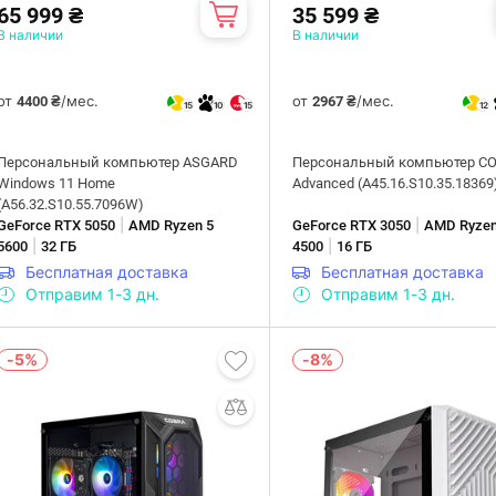
65 999 ₴
35 599 ₴
В наличии
В наличии
от
/мес.
от
/мес.
4400 ₴
2967 ₴
15
10
15
12
Персональный компьютер ASGARD
Персональный компьютер C
Windows 11 Home
Advanced (A45.16.S10.35.18369
(A56.32.S10.55.7096W)
|
|
GeForce RTX 5050
AMD Ryzen 5
GeForce RTX 3050
AMD Ryzen
|
|
5600
32 ГБ
4500
16 ГБ
Бесплатная доставка
Бесплатная доставка
Отправим 1-3 дн.
Отправим 1-3 дн.
-5%
-8%