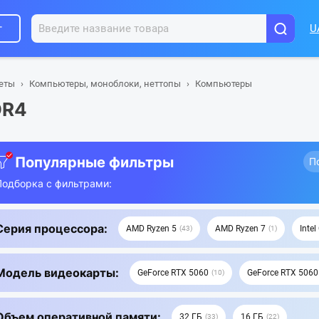
г
U
шеты
Компьютеры, моноблоки, неттопы
Компьютеры
DR4
Популярные фильтры
П
Подборка с фильтрами:
Серия процессора:
AMD Ryzen 5
AMD Ryzen 7
Intel
43
1
Модель видеокарты:
GeForce RTX 5060
GeForce RTX 5060
10
Объем оперативной памяти:
32 ГБ
16 ГБ
33
22