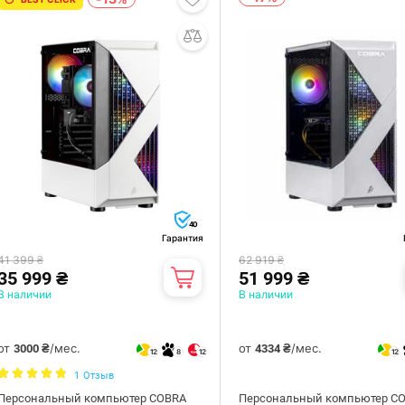
40
Гарантия
41 399 ₴
62 919 ₴
35 999 ₴
51 999 ₴
В наличии
В наличии
от
/мес.
от
/мес.
3000 ₴
4334 ₴
12
8
12
12
1
Отзыв
Персональный компьютер COBRA
Персональный компьютер C