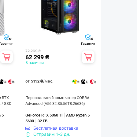
40
40
Гарантия
Гарантия
72 269 ₴
62 299 ₴
В наличии
от
/мес.
5192 ₴
8
12
12
8
12
O RTX
Персональный компьютер COBRA
B / SSD
Advanced (A56.32.S5.56T8.26636)
|
 5
GeForce RTX 5060 Ti
AMD Ryzen 5
|
5600
32 ГБ
Бесплатная доставка
Отправим 1-3 дн.