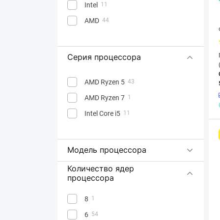
Intel
11
AMD
44
Серия процессора
AMD Ryzen 5
43
AMD Ryzen 7
1
Intel Core i5
11
Модель процессора
Количество ядер
процессора
8
1
6
54