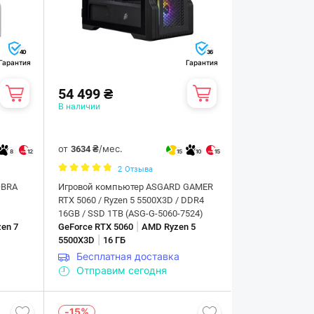
40
36
Гарантия
Гарантия
54 499 ₴
В наличии
от
/мес.
3634 ₴
8
12
15
10
15
2
Отзыва
OBRA
Игровой компьютер ASGARD GAMER
RTX 5060 / Ryzen 5 5500X3D / DDR4
16GB / SSD 1TB (ASG-G-5060-7524)
|
en 7
GeForce RTX 5060
AMD Ryzen 5
|
5500X3D
16 ГБ
Бесплатная доставка
Отправим сегодня
-15%