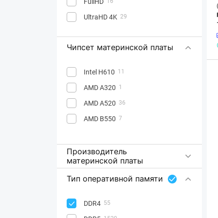
FullHD
16
UltraHD 4K
29
Чипсет материнской платы
Intel H610
11
AMD A320
1
AMD A520
36
AMD B550
7
Производитель
материнской платы
Тип оперативной памяти
DDR4
55