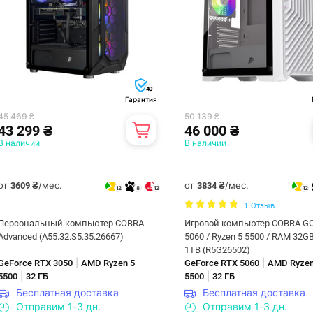
40
Гарантия
45 469 ₴
50 139 ₴
43 299 ₴
46 000 ₴
В наличии
В наличии
от
/мес.
от
/мес.
3609 ₴
3834 ₴
12
8
12
12
1
Отзыв
Персональный компьютер COBRA
Игровой компьютер COBRA G
Advanced (A55.32.S5.35.26667)
5060 / Ryzen 5 5500 / RAM 32G
1TB (R5G26502)
|
|
GeForce RTX 3050
AMD Ryzen 5
GeForce RTX 5060
AMD Ryzen
|
|
5500
32 ГБ
5500
32 ГБ
Бесплатная доставка
Бесплатная доставка
Отправим 1-3 дн.
Отправим 1-3 дн.