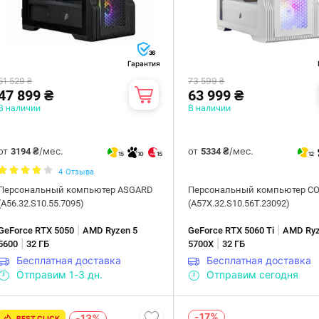
36
Гарантия
51 529 ₴
73 599 ₴
47 899 ₴
63 999 ₴
В наличии
В наличии
от
/мес.
от
/мес.
3194 ₴
5334 ₴
15
10
15
12
4
Отзыва
Персональный компьютер ASGARD
Персональный компьютер C
(A56.32.S10.55.7095)
(A57X.32.S10.56T.23092)
|
|
GeForce RTX 5050
AMD Ryzen 5
GeForce RTX 5060 Ti
AMD Ryz
|
|
5600
32 ГБ
5700X
32 ГБ
Бесплатная доставка
Бесплатная доставка
Отправим 1-3 дн.
Отправим сегодня
-17%
-13%
BEST CLICK