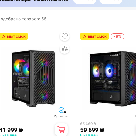
одобрано товаров:
55
-9%
BEST CLICK
BEST CLICK
36
Гарантия
65 669 ₴
41 999 ₴
59 699 ₴
В наличии
В наличии