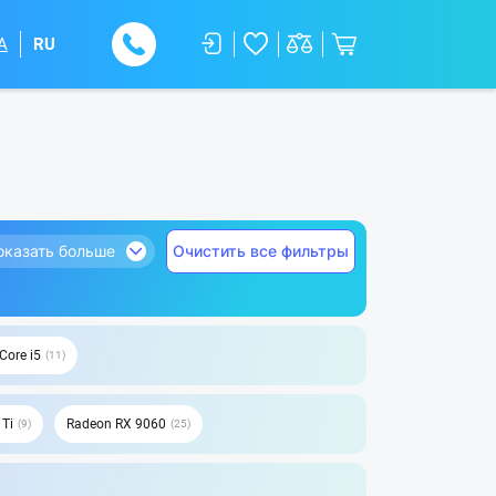
A
RU
оказать больше
Очистить все фильтры
 Core i5
11
 Ti
Radeon RX 9060
9
25