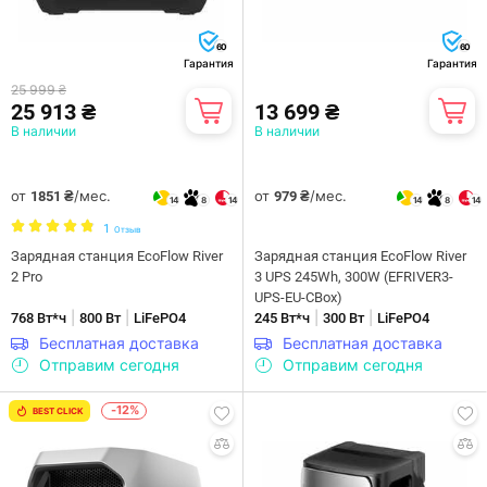
60
60
Гарантия
Гарантия
25 999 ₴
25 913 ₴
13 699 ₴
В наличии
В наличии
от
/мес.
от
/мес.
1851 ₴
979 ₴
14
8
14
14
8
14
1
Отзыв
Зарядная станция EcoFlow River
Зарядная станция EcoFlow River
2 Pro
3 UPS 245Wh, 300W (EFRIVER3-
UPS-EU-CBox)
|
|
|
|
768 Вт*ч
800 Вт
LiFePO4
245 Вт*ч
300 Вт
LiFePO4
Бесплатная доставка
Бесплатная доставка
Отправим сегодня
Отправим сегодня
-12%
BEST CLICK