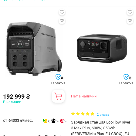
12
24
Гарантия
Гарантия
192 999 ₴
Нет в наличии
В наличии
2
Отзыва
от
/мес.
64333 ₴
2
3
3
Зарядная станция EcoFlow River
3 Max Plus, 600W, 858Wh
(EFRIVER3MaxPlus-EU-CBOX)_EU