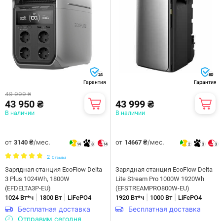
24
60
Гарантия
Гарантия
49 999 ₴
43 950 ₴
43 999 ₴
В наличии
В наличии
от
/мес.
от
/мес.
3140 ₴
14667 ₴
14
8
14
2
3
3
2
Отзыва
Зарядная станция EcoFlow Delta
Зарядная станция EcoFlow Delta
3 Plus 1024Wh, 1800W
Lite Stream Pro 1000W 1920Wh
(EFDELTA3P-EU)
(EFSTREAMPRO800W-EU)
|
|
|
|
1024 Вт*ч
1800 Вт
LiFePO4
1920 Вт*ч
1000 Вт
LiFePO4
Бесплатная доставка
Бесплатная доставка
Отправим сегодня