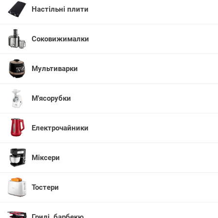
Настільні плити
Соковижималки
Мультиварки
М'ясорубки
Електрочайники
Міксери
Тостери
Грилі, барбекю